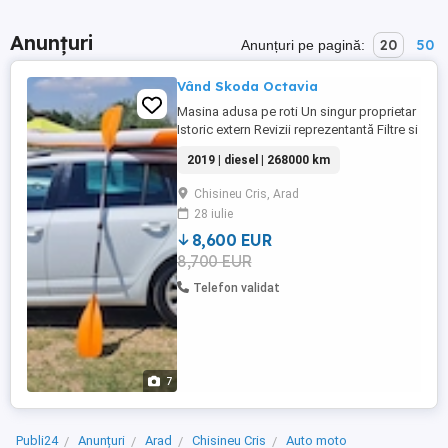
Anunțuri
20
50
Anunțuri pe pagină:
Vând Skoda Octavia
Masina adusa pe roti Un singur proprietar
Istoric extern Revizii reprezentantă Filtre si
uleiuri Pentru alte detalii puteți sa ma
2019 | diesel | 268000 km
contactați
Chisineu Cris, Arad
28 iulie
8,600 EUR
8,700 EUR
Telefon validat
7
Publi24
Anunțuri
Arad
Chisineu Cris
Auto moto