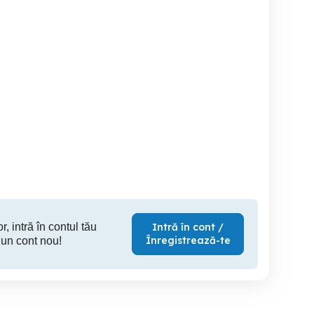
Vand Suzuki Grand vitara
Vand s
2011-2012
Focsani
Mihalceni
4,000 RON
1,800 EUR
1,
r, intră în contul tău
Intră în cont /
Înregistrează-te
 un cont nou!