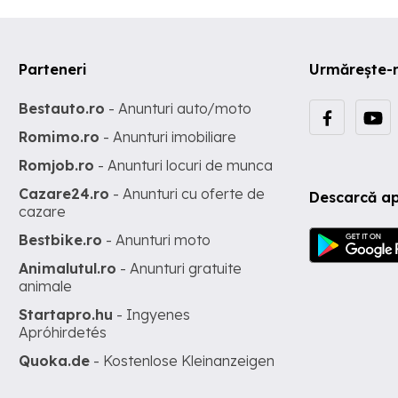
Parteneri
Urmărește-
Bestauto.ro
- Anunturi auto/moto
Romimo.ro
- Anunturi imobiliare
Romjob.ro
- Anunturi locuri de munca
Cazare24.ro
- Anunturi cu oferte de
Descarcă ap
cazare
Bestbike.ro
- Anunturi moto
Animalutul.ro
- Anunturi gratuite
animale
Startapro.hu
- Ingyenes
Apróhirdetés
Quoka.de
- Kostenlose Kleinanzeigen