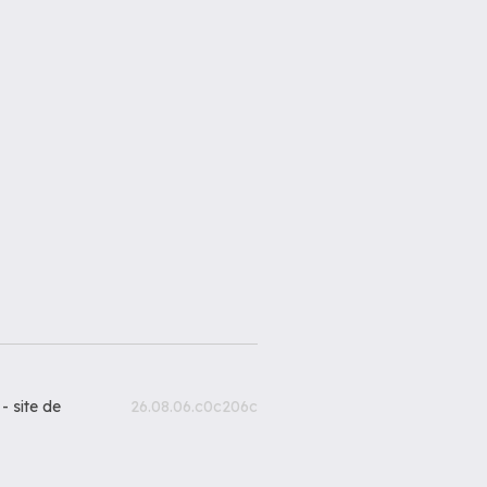
 -
site de
26.08.06.c0c206c