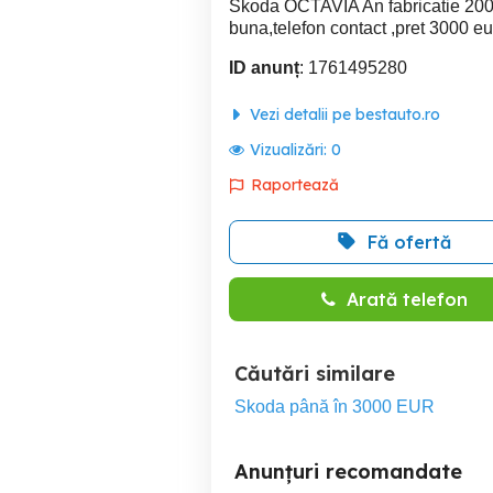
Skoda OCTAVIA An fabricatie 2009 
buna,telefon contact ,pret 3000 e
ID anunț
: 1761495280
Vezi detalii pe bestauto.ro
Vizualizări:
0
Raportează
Fă ofertă
Arată telefon
Căutări similare
Skoda până în 3000 EUR
Anunțuri recomandate