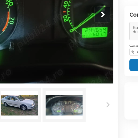
Co
Cara
A