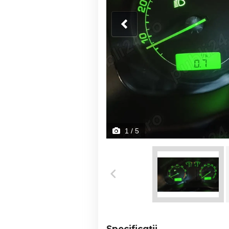
1
/ 5
Specificații