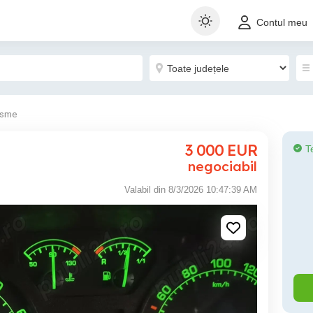
Contul meu
isme
3 000
EUR
T
negociabil
Valabil din 8/3/2026 10:47:39 AM