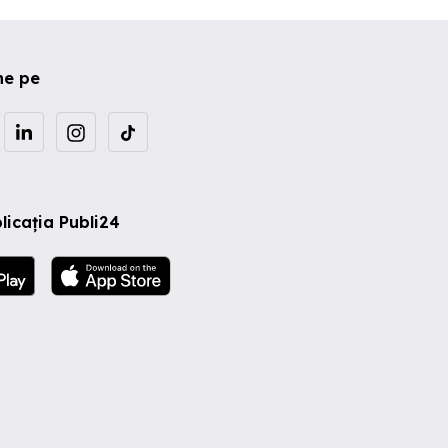
ne pe
licația Publi24