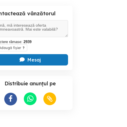
ntactează vânzătorul
ctere rămase:
2939
daugă fișier
?
Mesaj
Distribuie anunțul pe