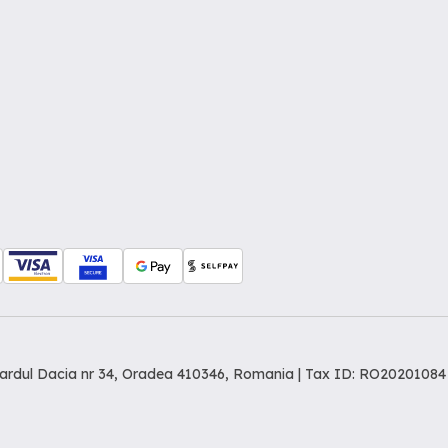
levardul Dacia nr 34, Oradea 410346, Romania | Tax ID: RO20201084