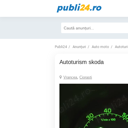
publi
24
.ro
Publi24
Anunțuri
Auto moto
Autotur
Autoturism skoda
Vrancea
,
Ciorasti