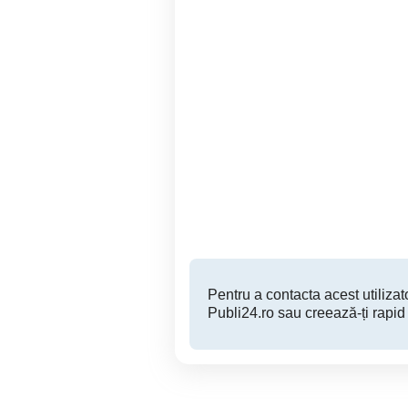
Opel astra g 1,7 dty
De vânzare Renault Simbol
Focsani
700 EUR
Pentru a contacta acest utilizato
Publi24.ro sau creează-ți rapid