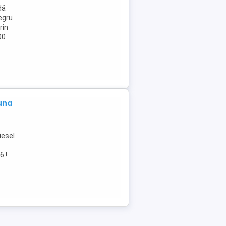
dă
egru
rin
00
una
iesel
6 !