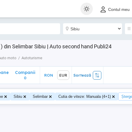
ane
Companii
RON
EUR
Sortează
Contul meu
0
 din Selimbar Sibiu | Auto second hand Publi24
Auto moto
Autoturisme
oane
Companii
RON
EUR
Sortează
0
0
me
Sibiu
Selimbar
Cutia de viteze: Manuala (4+1)
Șterge