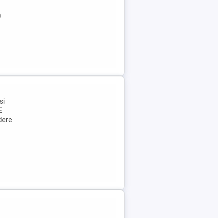
n
si
E
dere