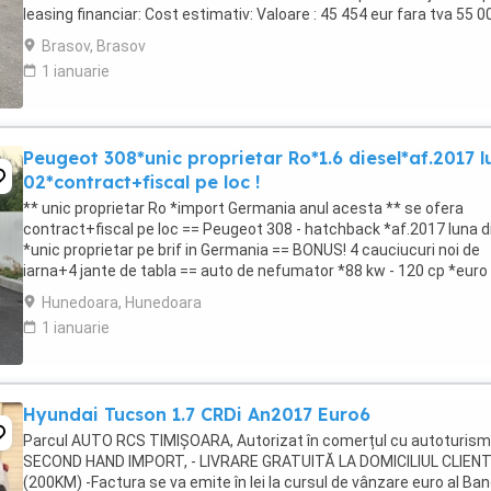
leasing financiar: Cost estimativ: Valoare : 45 454 eur fara tva 55 0
euro cu tva avans ...
Brasov, Brasov
1 ianuarie
Peugeot 308*unic proprietar Ro*1.6 diesel*af.2017 l
02*contract+fiscal pe loc !
** unic proprietar Ro *import Germania anul acesta ** se ofera
contract+fiscal pe loc == Peugeot 308 - hatchback *af.2017 luna d
*unic proprietar pe brif in Germania == BONUS! 4 cauciucuri noi de
iarna+4 jante de tabla == auto de nefumator *88 kw - 120 cp *euro 
== km:223.724 *daylights-lumini ...
Hunedoara, Hunedoara
1 ianuarie
Hyundai Tucson 1.7 CRDi An2017 Euro6
Parcul AUTO RCS TIMIȘOARA, Autorizat în comerțul cu autoturis
SECOND HAND IMPORT, - LIVRARE GRATUITĂ LA DOMICILIUL CLIEN
(200KM) -Factura se va emite în lei la cursul de vânzare euro al Ban