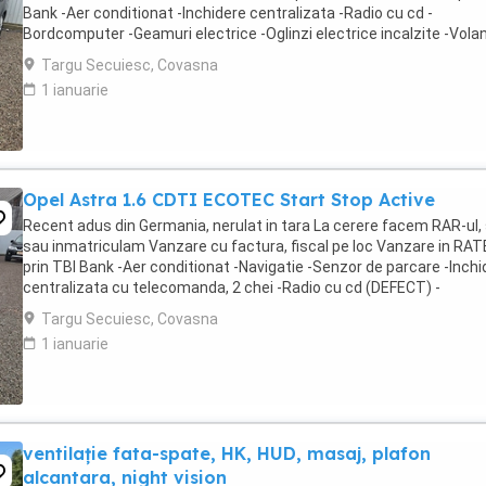
Bank -Aer conditionat -Inchidere centralizata -Radio cu cd -
Bordcomputer -Geamuri electrice -Oglinzi electrice incalzite -Vola
reglabil, multifunctional -Airbag -ABS -Servodirectie -Scaune ...
Targu Secuiesc, Covasna
1 ianuarie
Opel Astra 1.6 CDTI ECOTEC Start Stop Active
Recent adus din Germania, nerulat in tara La cerere facem RAR-ul, 
sau inmatriculam Vanzare cu factura, fiscal pe loc Vanzare in RAT
prin TBI Bank -Aer conditionat -Navigatie -Senzor de parcare -Inchi
centralizata cu telecomanda, 2 chei -Radio cu cd (DEFECT) -
Bordcomputer -Geamuri ...
Targu Secuiesc, Covasna
1 ianuarie
ventilație fata-spate, HK, HUD, masaj, plafon
alcantara, night vision