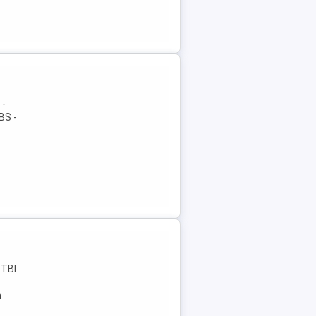
 -
BS -
 TBI
n