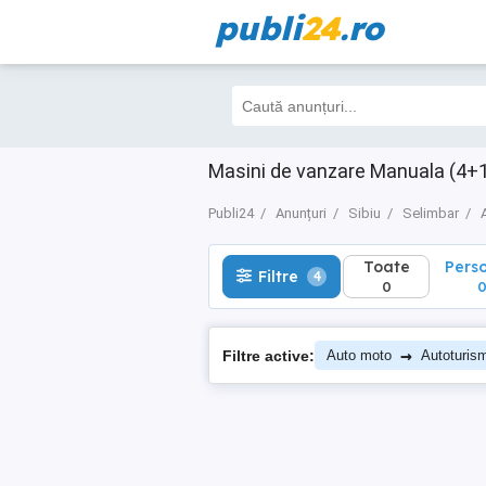
publi
24
.ro
Toate
Perso
Filtre
4
0
0
Masini de vanzare Manuala (4+1)
Publi24
Anunțuri
Sibiu
Selimbar
Toate
Pers
Filtre
4
0
→
Filtre active:
Auto moto
Autoturis