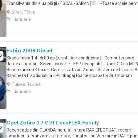
Transilvania din ziua plății -FISCAL -GARANȚIE !!! -Toate actele pent
înmatriculare definitivă în ...
Giroc, Timis
1 ianuarie
Fabia 2008 Diesel
Skoda Fabia 1.4 tdi 80 cp Euro4 - Aer conditionat - Computer bord -
Jante aliaj usor - Servo - directie - ESP decuplabil - RadioCD cu MP3
Sonorizare cu 4 boxe - Centralizata cu 2 chei - Sistem de franare A
Bancheta fractionabila - Portbagaj foarte incapator Autoturism
inmatriculat, cu fiscalul ...
Tulcea, Tulcea
1 ianuarie
Opel Zafira 1.7 CDTI ecoFLEX Family
Recent adus din OLANDA, nerulat in tara RAR EFECTUAT, recent
inmatriculat Vanzare cu factura, fiscal pe loc Vanzare in RATE prin