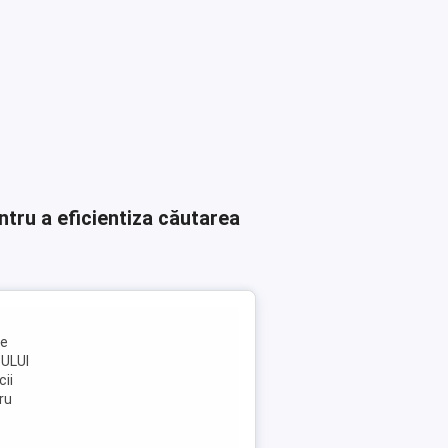
ntru a eficientiza căutarea
me
TULUI
cii
ru