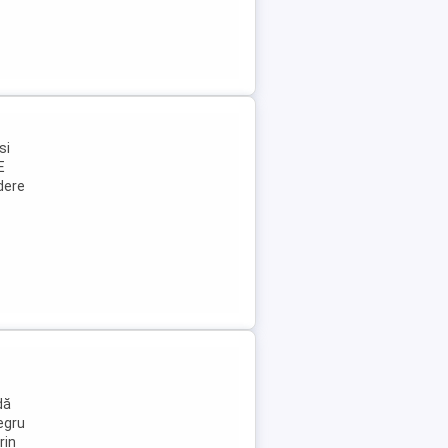
si
E
dere
dă
egru
rin