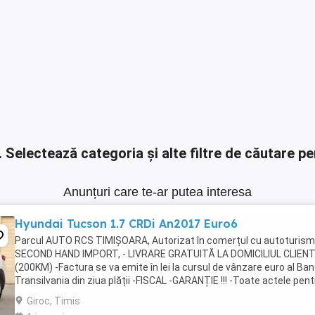
.
Selectează categoria și alte filtre de căutare pe
Anunțuri care te-ar putea interesa
Hyundai Tucson 1.7 CRDi An2017 Euro6
Parcul AUTO RCS TIMIȘOARA, Autorizat în comerțul cu autoturis
SECOND HAND IMPORT, - LIVRARE GRATUITĂ LA DOMICILIUL CLIEN
(200KM) -Factura se va emite în lei la cursul de vânzare euro al Ban
Transilvania din ziua plății -FISCAL -GARANȚIE !!! -Toate actele pent
înmatriculare definitivă în ...
Giroc, Timis