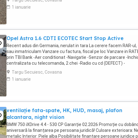
Targu Secuiesc, Covasna
1 ianuarie
Opel Astra 1.6 CDTI ECOTEC Start Stop Active
Recent adus din Germania, nerulat in tara La cerere facem RAR-ul, 
sau inmatriculam Vanzare cu factura, fiscal pe loc Vanzare in RAT
prin TBI Bank -Aer conditionat -Navigatie -Senzor de parcare -Inchi
centralizata cu telecomanda, 2 chei -Radio cu cd (DEFECT) -
Bordcomputer -Geamuri ...
Targu Secuiesc, Covasna
1 ianuarie
ventilație fata-spate, HK, HUD, masaj, plafon
alcantara, night vision
BMW 750 iXDrive 4.4 - 530 CP Garanție 02.2026 Promoție cu dobân
aniversară la finanțarea pe persoana juridică! Culoare exterioara: N
metalic Interior: Piele alba Posibilitate finantare persoane juridice p