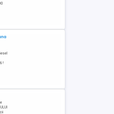
00
una
iesel
6 !
me
TULUI
cii