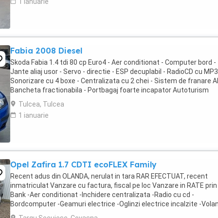
1 ianuarie
Fabia 2008 Diesel
Skoda Fabia 1.4 tdi 80 cp Euro4 - Aer conditionat - Computer bord -
Jante aliaj usor - Servo - directie - ESP decuplabil - RadioCD cu MP3
Sonorizare cu 4 boxe - Centralizata cu 2 chei - Sistem de franare A
Bancheta fractionabila - Portbagaj foarte incapator Autoturism
inmatriculat, cu fiscalul ...
Tulcea, Tulcea
1 ianuarie
Opel Zafira 1.7 CDTI ecoFLEX Family
Recent adus din OLANDA, nerulat in tara RAR EFECTUAT, recent
inmatriculat Vanzare cu factura, fiscal pe loc Vanzare in RATE prin
Bank -Aer conditionat -Inchidere centralizata -Radio cu cd -
Bordcomputer -Geamuri electrice -Oglinzi electrice incalzite -Vola
reglabil, multifunctional -Airbag -ABS -Servodirectie -Scaune ...