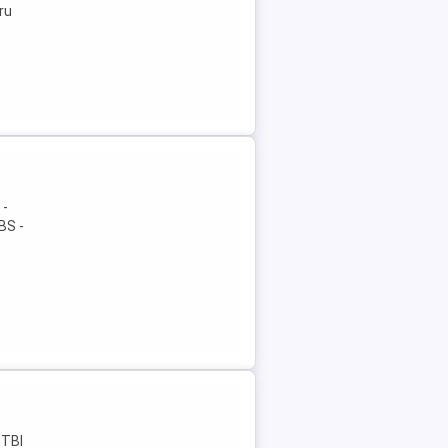
ru
 -
BS -
 TBI