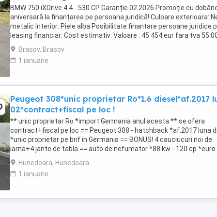
BMW 750 iXDrive 4.4 - 530 CP Garanție 02.2026 Promoție cu dobân
aniversară la finanțarea pe persoana juridică! Culoare exterioara: N
metalic Interior: Piele alba Posibilitate finantare persoane juridice p
leasing financiar: Cost estimativ: Valoare : 45 454 eur fara tva 55 0
euro cu tva avans ...
Brasov, Brasov
1 ianuarie
Peugeot 308*unic proprietar Ro*1.6 diesel*af.2017 l
02*contract+fiscal pe loc !
** unic proprietar Ro *import Germania anul acesta ** se ofera
contract+fiscal pe loc == Peugeot 308 - hatchback *af.2017 luna d
*unic proprietar pe brif in Germania == BONUS! 4 cauciucuri noi de
iarna+4 jante de tabla == auto de nefumator *88 kw - 120 cp *euro 
== km:223.724 *daylights-lumini ...
Hunedoara, Hunedoara
1 ianuarie