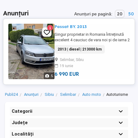
Anunțuri
20
50
Anunțuri pe pagină:
Passat BY. 2013
1
Singur proprietar in Romania Întreținută
excelent 4 cauciuc de vara noi și de iarna 2
noi 2 uzate Bateria schimbata in curând
2013 | diesel | 213000 km
Fără defecte
Selimbar, Sibiu
19 iunie
6 990 EUR
5
Publi24
Anunțuri
Sibiu
Selimbar
Auto moto
Autoturisme
Categorii
Județe
Localități