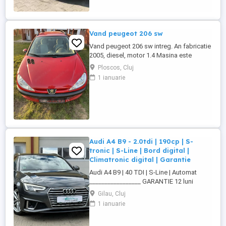
automată Thermotronic: ...
Vand peugeot 206 sw
Vand peugeot 206 sw intreg. An fabricatie
2005, diesel, motor 1.4 Masina este
radiata. Pentru mai multe detalii va rog
Ploscos, Cluj
sunati la nr. de telefon afisat:
1 ianuarie
Audi A4 B9 - 2.0tdi | 190cp | S-
tronic | S-Line | Bord digital |
Climatronic digital | Garantie
Audi A4 B9 | 40 TDI | S-Line | Automat
_________________ GARANTIE 12 luni
(motor, cutie de viteze, turbina
Gilau, Cluj
supraalimentare, pompa apa, etc) Livrare
1 ianuarie
gratuita la domiciliu (in limita a 100km)
Posibilitate finantare persoane fizice si