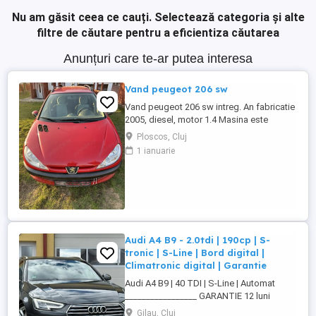
Nu am găsit ceea ce cauți.
Selectează categoria și alte
filtre de căutare pentru a eficientiza căutarea
Anunțuri care te-ar putea interesa
Vand peugeot 206 sw
Vand peugeot 206 sw intreg. An fabricatie
2005, diesel, motor 1.4 Masina este
radiata. Pentru mai multe detalii va rog
Ploscos, Cluj
sunati la nr. de telefon afisat:
1 ianuarie
Audi A4 B9 - 2.0tdi | 190cp | S-
tronic | S-Line | Bord digital |
Climatronic digital | Garantie
Audi A4 B9 | 40 TDI | S-Line | Automat
_________________ GARANTIE 12 luni
(motor, cutie de viteze, turbina
Gilau, Cluj