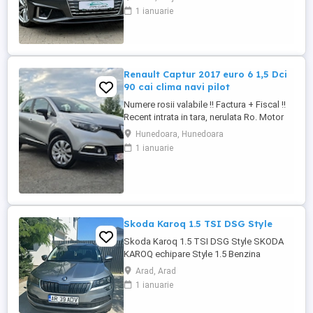
supraalimentare, pompa apa, etc) Livrare
1 ianuarie
gratuita la domiciliu (in limita a 100km)
Posibilitate finantare persoane fizice si
juridice prin partenerii nostri TBI Bank,
Banca Transilvania, Mogo, ...
Renault Captur 2017 euro 6 1,5 Dci
90 cai clima navi pilot
Numere rosii valabile !! Factura + Fiscal !!
Recent intrata in tara, nerulata Ro. Motor
de 1,5 diesel, 90 cai, euro 6. Cutie
Hunedoara, Hunedoara
manuala. Consum 4,5 %. Km Reali. Carte
1 ianuarie
service ! Fara elemente revopsite.
Climatronic ( AC ). Perfect functional.
Navigatie mare cu touch. 4 geamuri
electrice. Oglinzi electrice. ...
Skoda Karoq 1.5 TSI DSG Style
Skoda Karoq 1.5 TSI DSG Style SKODA
KAROQ echipare Style 1.5 Benzina
Automatic Acest SUV din 2020
Arad, Arad
impresionează prin designul său modern
1 ianuarie
și confortul oferit. Vehiculul este bine
întreținut, are istoric de service și este