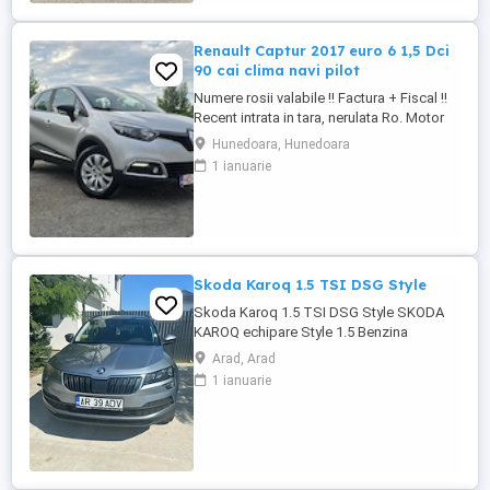
juridice prin partenerii nostri TBI Bank,
Banca Transilvania, Mogo, ...
Renault Captur 2017 euro 6 1,5 Dci
90 cai clima navi pilot
Numere rosii valabile !! Factura + Fiscal !!
Recent intrata in tara, nerulata Ro. Motor
de 1,5 diesel, 90 cai, euro 6. Cutie
Hunedoara, Hunedoara
manuala. Consum 4,5 %. Km Reali. Carte
1 ianuarie
service ! Fara elemente revopsite.
Climatronic ( AC ). Perfect functional.
Navigatie mare cu touch. 4 geamuri
electrice. Oglinzi electrice. ...
Skoda Karoq 1.5 TSI DSG Style
Skoda Karoq 1.5 TSI DSG Style SKODA
KAROQ echipare Style 1.5 Benzina
Automatic Acest SUV din 2020
Arad, Arad
impresionează prin designul său modern
1 ianuarie
și confortul oferit. Vehiculul este bine
întreținut, are istoric de service și este
înmatriculat. Culoarea gri metalizat îi
conferă un aspect elegant și rafinat. Prima
...