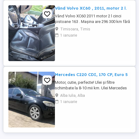
Vând Volvo XC60 , 2011, motor 2 l.
Vând Volvo XC60 2011 motor 2 l cinci
pistoane 163 . Mașina are 296 300 km fără
probleme mecanice si estetice. Dotări
Timisoara, Timis
scaune piele cu reglaje automate , cutie
1 ianuarie
manuala , GPS si camera marșarier,
senzori fata spate , portbagaj automat ,
panoramic funcțional, geamuri fumurii ,
jante cu anvelope de vara ...
Mercedes C220 CDI, 170 CP, Euro 5
Motor, cutie, perfecte! Ulei și filtre
schimbate la 8-10 mii km. Ulei Mercedes
15 W - 30. Echipamente si caracteristici
Alba Iulia, Alba
speciale: Sistem de navigație COMAND
1 ianuarie
APS: Sistem de navigație integrat
ultramodern cu ghidare dinamică a rutei.
Transmisie manuala 6 trepte. Climatizare
automată Thermotronic: ...