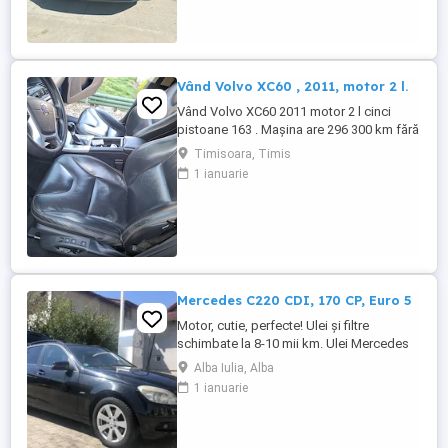
înmatriculat. Culoarea gri metalizat îi
conferă un aspect elegant și rafinat. Prima
...
Vând Volvo XC60 , 2011, motor 2 l.
Vând Volvo XC60 2011 motor 2 l cinci
pistoane 163 . Mașina are 296 300 km fără
probleme mecanice si estetice. Dotări
Timisoara, Timis
scaune piele cu reglaje automate , cutie
1 ianuarie
manuala , GPS si camera marșarier,
senzori fata spate , portbagaj automat ,
panoramic funcțional, geamuri fumurii ,
jante cu anvelope de vara ...
Mercedes C220 CDI, 170 CP, Euro 5
Motor, cutie, perfecte! Ulei și filtre
schimbate la 8-10 mii km. Ulei Mercedes
15 W - 30. Echipamente si caracteristici
Alba Iulia, Alba
speciale: Sistem de navigație COMAND
1 ianuarie
APS: Sistem de navigație integrat
ultramodern cu ghidare dinamică a rutei.
Transmisie manuala 6 trepte. Climatizare