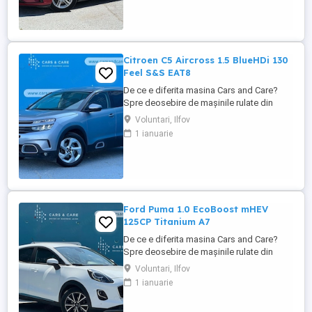
10 ani de experiență în mobilitate. A fost
cumpărată nouă în România și a cunoscut
un singur proprietar: ...
Citroen C5 Aircross 1.5 BlueHDi 130
Feel S&S EAT8
De ce e diferita masina Cars and Care?
Spre deosebire de mașinile rulate din
piața obișnuită, aceasta vine direct din
Voluntari, Ilfov
flota proprie a Business Lease — parte a
1 ianuarie
grupului internațional Autobinck, cu peste
10 ani de experiență în mobilitate. A fost
cumpărată nouă în România și a cunoscut
un singur proprietar: ...
Ford Puma 1.0 EcoBoost mHEV
125CP Titanium A7
De ce e diferita masina Cars and Care?
Spre deosebire de mașinile rulate din
piața obișnuită, aceasta vine direct din
Voluntari, Ilfov
flota proprie a Business Lease — parte a
1 ianuarie
grupului internațional Autobinck, cu peste
10 ani de experiență în mobilitate. A fost