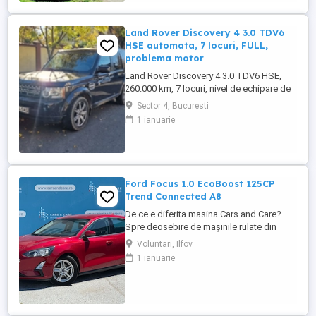
Land Rover Discovery 4 3.0 TDV6
HSE automata, 7 locuri, FULL,
problema motor
Land Rover Discovery 4 3.0 TDV6 HSE,
260.000 km, 7 locuri, nivel de echipare de
top. DETALII MOTOR ȘI STAREA
Sector 4, Bucuresti
CURENTA: - Motor 3.0 TDV6 (2993 CC),
1 ianuarie
244 CP, Tracțiune integrală (4x4), Cutie
automată. - Stare actuală: Mașina prezintă
erori în bord și introduce presiune în
sistemul de răcire. - Diagnostic ...
Ford Focus 1.0 EcoBoost 125CP
Trend Connected A8
De ce e diferita masina Cars and Care?
Spre deosebire de mașinile rulate din
piața obișnuită, aceasta vine direct din
Voluntari, Ilfov
flota proprie a Business Lease — parte a
1 ianuarie
grupului internațional Autobinck, cu peste
10 ani de experiență în mobilitate. A fost
cumpărată nouă în România și a cunoscut
un singur proprietar: ...