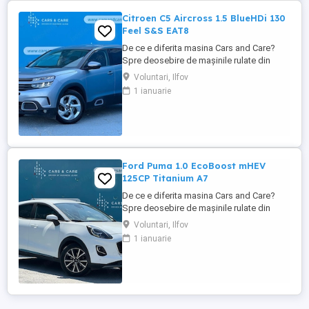
Citroen C5 Aircross 1.5 BlueHDi 130
Feel S&S EAT8
De ce e diferita masina Cars and Care?
Spre deosebire de mașinile rulate din
piața obișnuită, aceasta vine direct din
Voluntari, Ilfov
flota proprie a Business Lease — parte a
1 ianuarie
grupului internațional Autobinck, cu peste
10 ani de experiență în mobilitate. A fost
cumpărată nouă în România și a cunoscut
un singur proprietar: ...
Ford Puma 1.0 EcoBoost mHEV
125CP Titanium A7
De ce e diferita masina Cars and Care?
Spre deosebire de mașinile rulate din
piața obișnuită, aceasta vine direct din
Voluntari, Ilfov
flota proprie a Business Lease — parte a
1 ianuarie
grupului internațional Autobinck, cu peste
10 ani de experiență în mobilitate. A fost
cumpărată nouă în România și a cunoscut
un singur proprietar: ...