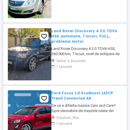
Land Rover Discovery 4 3.0 TDV6
HSE automata, 7 locuri, FULL,
problema motor
Land Rover Discovery 4 3.0 TDV6 HSE,
260.000 km, 7 locuri, nivel de echipare de
top. DETALII MOTOR ȘI STAREA
Sector 4, Bucuresti
CURENTA: - Motor 3.0 TDV6 (2993 CC),
1 ianuarie
244 CP, Tracțiune integrală (4x4), Cutie
automată. - Stare actuală: Mașina prezintă
erori în bord și introduce presiune în
sistemul de răcire. - Diagnostic ...
Ford Focus 1.0 EcoBoost 125CP
Trend Connected A8
De ce e diferita masina Cars and Care?
Spre deosebire de mașinile rulate din
piața obișnuită, aceasta vine direct din
Voluntari, Ilfov
flota proprie a Business Lease — parte a
1 ianuarie
grupului internațional Autobinck, cu peste