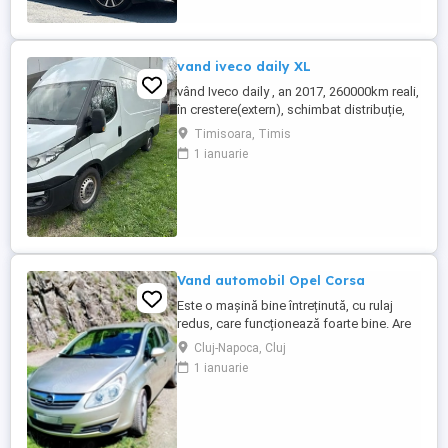
cumpărată nouă în România și a cunoscut
un singur proprietar: ...
vand iveco daily XL
vând Iveco daily , an 2017, 260000km reali,
în crestere(extern), schimbat distribuție,
ambreiaj,discuri frâna plăcuțe , revizie
Timisoara, Timis
completă ,stare f. bună ,140 Cp, climă
1 ianuarie
funcțională senzori parcare ,import
Germania
Vand automobil Opel Corsa
Este o mașină bine întreținută, cu rulaj
redus, care funcționează foarte bine. Are
anvelope pentru toate anotimpurile, roata
Cluj-Napoca, Cluj
de rezerva normala, ambreiaj nou .
1 ianuarie