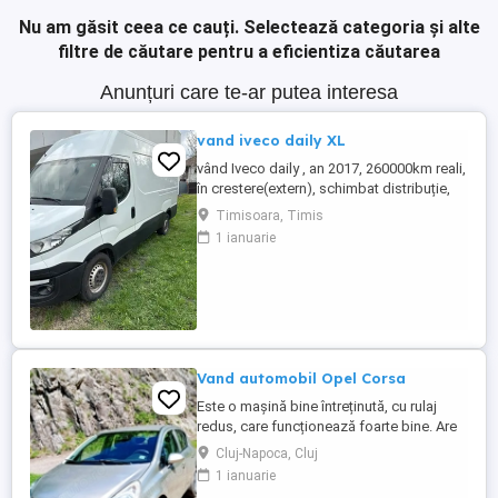
Nu am găsit ceea ce cauți.
Selectează categoria și alte
filtre de căutare pentru a eficientiza căutarea
Anunțuri care te-ar putea interesa
vand iveco daily XL
vând Iveco daily , an 2017, 260000km reali,
în crestere(extern), schimbat distribuție,
ambreiaj,discuri frâna plăcuțe , revizie
Timisoara, Timis
completă ,stare f. bună ,140 Cp, climă
1 ianuarie
funcțională senzori parcare ,import
Germania
Vand automobil Opel Corsa
Este o mașină bine întreținută, cu rulaj
redus, care funcționează foarte bine. Are
anvelope pentru toate anotimpurile, roata
Cluj-Napoca, Cluj
de rezerva normala, ambreiaj nou .
1 ianuarie