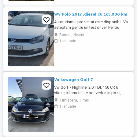
Wv Polo 2017 ,diesel cu 165.000 km
Autoturismul prezentat este disponibil. Va
asteptam pentru un test drive ! Pentru
lamuriri cu privire la optiunile , dotarile
Roman, Neamt
masinii ne puteți contacta telefonic. Acord
1 ianuarie
Vanzari Cumparari Auto va oferă :
#Posibilitate achiziție Cash sau transfer
#Rate cu avans #Garanție =Schimb
#Program Buy-back Servicii ...
Volkswagen Golf 7
Vw Golf 7 Highline, 2.0 TDI, 150 CP, 6
viteze, kilometrii se pot vedea in poza,
carte service. Navigație, Distronic, Lane
Timisoara, Timis
Assist, Park Assist, Keyless Go,
1 ianuarie
tempomat, comenzi pe volan, încălzire
scaune, computer de bord, geamuri
electrice, senzori parcare față-spate,
parchează automat, Xenon-Bixenon, LED
...