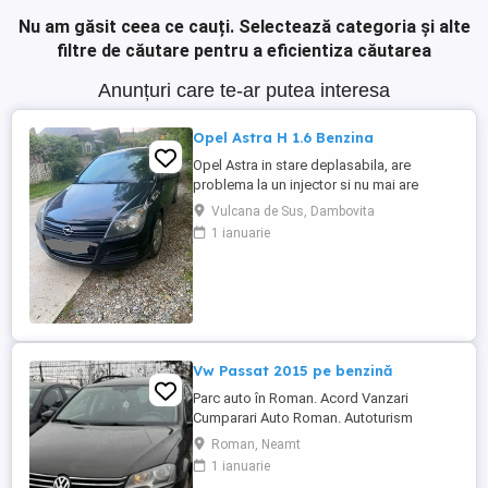
Nu am găsit ceea ce cauți.
Selectează categoria și alte
filtre de căutare pentru a eficientiza căutarea
Anunțuri care te-ar putea interesa
Opel Astra H 1.6 Benzina
Opel Astra in stare deplasabila, are
problema la un injector si nu mai are
putere dar se poate deplasa, pretul este
Vulcana de Sus, Dambovita
negociabil la fata locului, masina are si
1 ianuarie
instalație Gpl omologată.
Vw Passat 2015 pe benzină
Parc auto în Roman. Acord Vanzari
Cumparari Auto Roman. Autoturism
Volkswagen Passat Înmatriculat România,
Roman, Neamt
cu acte și taxe la zi. Funcționare
1 ianuarie
Ireproșabilă. Se recomandă și se accepta