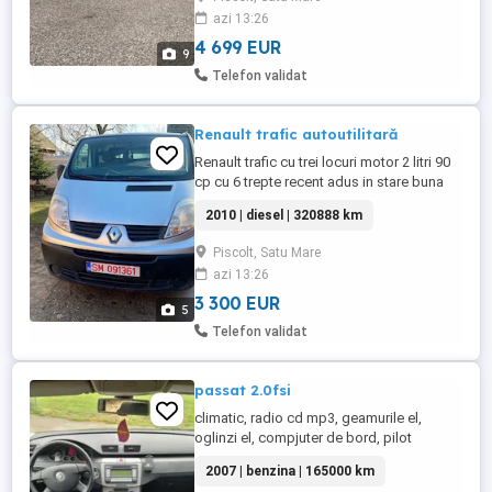
azi 13:26
4 699 EUR
9
Telefon validat
Renault trafic autoutilitară
Renault trafic cu trei locuri motor 2 litri 90
cp cu 6 trepte recent adus in stare buna
de funcționare.
2010 | diesel | 320888 km
Piscolt, Satu Mare
azi 13:26
3 300 EUR
5
Telefon validat
passat 2.0fsi
climatic, radio cd mp3, geamurile el,
oglinzi el, compjuter de bord, pilot
automat, 6viteza, carlig, inchiderea
2007 | benzina | 165000 km
centralizata cu telecomanda, cotiera,