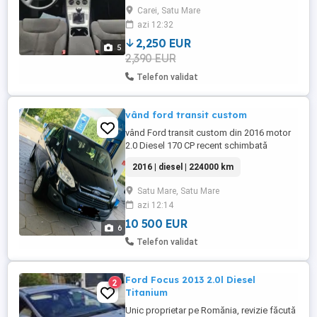
incalzire de scaun,
Carei, Satu Mare
azi 12:32
2,250 EUR
5
2,390 EUR
Telefon validat
vând ford transit custom
vând Ford transit custom din 2016 motor
2.0 Diesel 170 CP recent schimbată
distribuția și schimbul de ulei și filtre în
2016 | diesel | 224000 km
reprezentată dețin și garanție roțile
schimbate ( imperial M+S ) 230.000 KM
Satu Mare, Satu Mare
dotări : pilot automat faruri automate line
azi 12:14
asist asistentă în rampă navigație cu
bluetooth 5 locuri ...
10 500 EUR
6
Telefon validat
Ford Focus 2013 2.0l Diesel
2
Titanium
Unic proprietar pe Romănia, revizie făcută