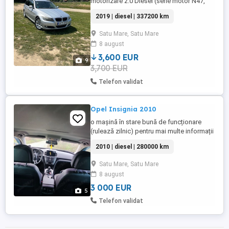
motorizare 2.0 Diesel (serie motor N47,
318d), 143 CP. Mașina are 337200 km, este
2019 | diesel | 337200 km
mașina personală, utilizată zilnic, foarte
economică și întreținută corect. Mașina
Satu Mare, Satu Mare
funcționează perfect pe partea mecanică
8 august
și electrică, rulează foarte bine și nu are
absolut niciun ...
3,600 EUR
9
3,700 EUR
Telefon validat
Opel Insignia 2010
o mașină în stare bună de funcționare
(rulează zilnic) pentru mai multe informații
vă rog să mă sunati , distribuție
2010 | diesel | 280000 km
schimbata+ toate filtrele plăcuțe frână
schimbate oglinzi electrice geamuri
Satu Mare, Satu Mare
fumurii omologate tempomat dublu
8 august
climatoric aer condiționat servo direcție
electric ambreaj schimbat computer ...
3 000 EUR
5
Telefon validat