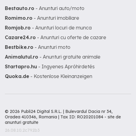
Bestauto.ro
- Anunturi auto/moto
Romimo.ro
- Anunturi imobiliare
Romjob.ro
- Anunturi locuri de munca
Cazare24.ro
- Anunturi cu oferte de cazare
Bestbike.ro
- Anunturi moto
Animalutul.ro
- Anunturi gratuite animale
Startapro.hu
- Ingyenes Apróhirdetés
Quoka.de
- Kostenlose Kleinanzeigen
© 2026 Publi24 Digital S.R.L. | Bulevardul Dacia nr 34,
Oradea 410346, Romania | Tax ID: RO20201084 -
site de
anunturi gratuite
26.08.10.2c792b3