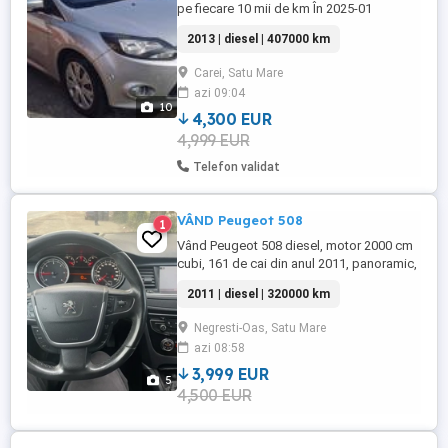
pe fiecare 10 mii de km În 2025-01
schimbat kit distribuție și ulei.
2013 | diesel | 407000 km
Funcționează impecabil, cu mici
defecțiuni esthetice la caroserie. Sunt
Carei, Satu Mare
afișate și în poze. Se vinde cu patru
azi 09:04
cauciucuri de vară cu jeante aliaj. Istoric
10
verificabil. Alte detalii la telefon. Preț ...
4,300 EUR
4,999 EUR
Telefon validat
VÂND Peugeot 508
1
Vând Peugeot 508 diesel, motor 2000 cm
cubi, 161 de cai din anul 2011, panoramic,
în perfectă stare s întreținută perfect
2011 | diesel | 320000 km
adusă din Austria. Mașina a fost de
curând în revizie totală ( 300000 km ) și i s-
Negresti-Oas, Satu Mare
a schimbat kit distribuție, kit ambreiaj
azi 08:58
volantă. Acum are filtrele schimbate, uleiul
s anvelope ...
3,999 EUR
5
4,500 EUR