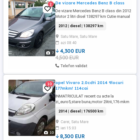
De vizare Mercedes Benz B class
2
De vizare Mercedes Benz B class din 2012
Motor 2 litri disel 138297 km Cutie manual
ín 6 trepte
2012 | diesel | 138297 km
Satu Mare, Satu Mare
azi 08:40
4,300 EUR
7
4,500 EUR
Telefon validat
opel Vivaro 2.0cdti 2014 9locuri
10
177mkm! 114cai
INMATRICULAT recent cu acte la
zi,,euro5,stare buna,motor 2litrii,176 mkm
reali , Cd player original cu usb bluethoot
2014 | diesel | 176500 km
abs,esp,,airbag,Cirlig,usi duble pe
spate,camera marsalier,volan
Carei, Satu Mare
reglabil,inchidere centralizata cu
ieri 15:03
telecomanda,2chei,cauciucuri C ,totul
10
reglabil,autoturism M1 cu 9locuri.taxe mici
8,300 EUR