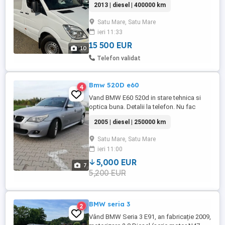
2013 | diesel | 400000 km
Satu Mare, Satu Mare
ieri 11:33
15 500 EUR
10
Telefon validat
Bmw 520D e60
4
Vand BMW E60 520d in stare tehnica si
optica buna. Detalii la telefon. Nu fac
schimb de niciun fel. Video:
2005 | diesel | 250000 km
Satu Mare, Satu Mare
ieri 11:00
5,000 EUR
7
5,200 EUR
BMW seria 3
2
Vând BMW Seria 3 E91, an fabricație 2009,