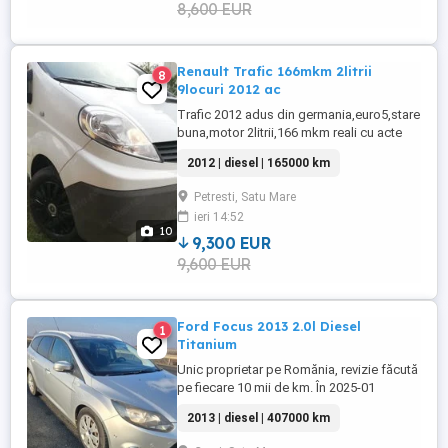
consum ...
8,600 EUR
Renault Trafic 166mkm 2litrii
8
9locuri 2012 ac
Trafic 2012 adus din germania,euro5,stare
buna,motor 2litrii,166 mkm reali cu acte
tuv, Ac,abs,esp,cd player,airbag,Cirlig,usi
2012 | diesel | 165000 km
duble pe spate,volan reglabil,inchidere
centralizata cu
Petresti, Satu Mare
telecomanda,2chei,cauciucuri C ms,totul
ieri 14:52
reglabil,autoturism M1 cu 9locuri.
10
inmatriculat cu acte valabile de ungaria.itp
9,300 EUR
...
9,600 EUR
Ford Focus 2013 2.0l Diesel
1
Titanium
Unic proprietar pe Romănia, revizie făcută
pe fiecare 10 mii de km. În 2025-01
schimbat kit distribuție și ulei.
2013 | diesel | 407000 km
Funcționează impecabil, cu mici
defecțiuni esthetice la caroserie. Sunt