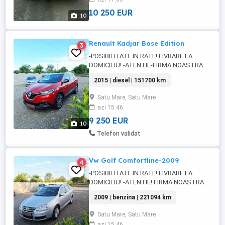
Geamuri electrice Oglinzi electrice
incalzite Comp de bord Pilot automat
10 250 EUR
10
Faruri ...
Renault Kadjar Bose Edition
3
-POSIBILITATE IN RATE! LIVRARE LA
DOMICILIU! -ATENTIE-FIRMA NOASTRA
ACHIZITIONEAZA AUTOTURISME NUMAI
2015 | diesel | 151700 km
DE LA PERSOANE FIZICE DIN GERMANIA!
TOATE ANUNTURILE SUNT SALVATE CU
Satu Mare, Satu Mare
KILOMETRAJUL AFISAT SI DESCRIEREA
azi 15:46
PROPRIETARULUI! -Firma autorizata LED
AUTO IMPORT srl va ofera spre vanzare:
9 250 EUR
10
Renaul Kadjar BOSE ...
Telefon validat
Vw Golf Comfortline-2009
4
-POSIBILITATE IN RATE! LIVRARE LA
DOMICILIU! -ATENTIE! FIRMA NOASTRA
ACHIZITIONEAZA AUTOTURISME NUMAI
2009 | benzina | 221094 km
DE LA PERSOANE FIZICE! TOATE
ANUNTURILE SUNT SALVATE CU
Satu Mare, Satu Mare
KILOMETRAJUL AFISAT SI DESCRIEREA
azi 15:46