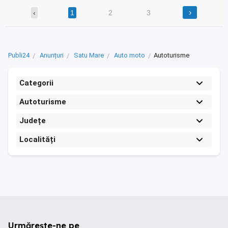
›
‹
1
2
3
Publi24
Anunțuri
Satu Mare
Auto moto
Autoturisme
Categorii
Autoturisme
Județe
Localități
Urmărește-ne pe