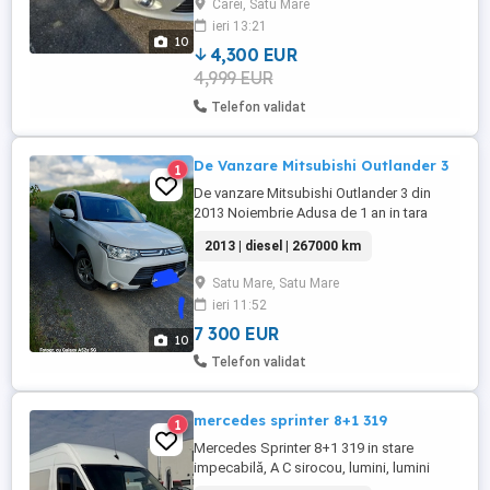
Carei, Satu Mare
afișate și în poze. Se vinde cu patru
ieri 13:21
cauciucuri de vară cu jeante aliaj. Istoric
10
verificabil. Alte detalii la telefon. Preț ...
4,300 EUR
4,999 EUR
Telefon validat
De Vanzare Mitsubishi Outlander 3
1
De vanzare Mitsubishi Outlander 3 din
2013 Noiembrie Adusa de 1 an in tara
.Inmatriculata ,Itp valabil, Motor 2.2 diesel
2013 | diesel | 267000 km
consum f.bun arata f.bine Schimbat
recent pompa ulei,service etc Euro 5
Satu Mare, Satu Mare
,tractiune 4 4
ieri 11:52
7 300 EUR
10
Telefon validat
mercedes sprinter 8+1 319
1
Mercedes Sprinter 8+1 319 in stare
impecabilă, A C sirocou, lumini, lumini
ambientale, dotări VIP