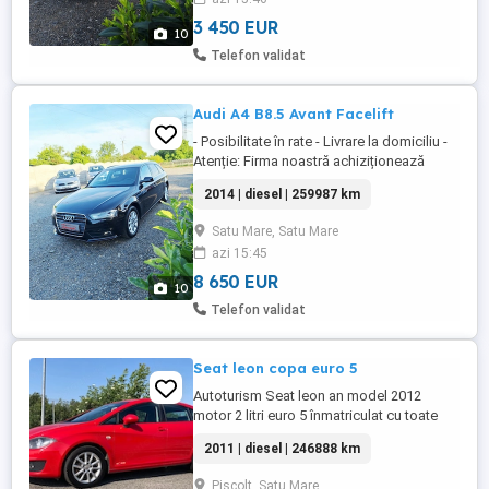
PROPRIETARULUI! -Firma autorizata LED
AUTO IMPORT srl va ofera spre vanzare:
3 450 EUR
10
Vw Golf Variant Pret: 3450 Euro -Nu ...
Telefon validat
Audi A4 B8.5 Avant Facelift
- Posibilitate în rate - Livrare la domiciliu -
Atenție: Firma noastră achiziționează
autoturisme numai de la persoane fizice!
2014 | diesel | 259987 km
Toate anunțurile sunt salvate cu
kilometrajul afișat și descrierea
Satu Mare, Satu Mare
proprietarului. - Firma autorizată LED
azi 15:45
AUTO IMPORT SRL vă oferă spre vânzare:
- Date tehnice & Informații: - ...
8 650 EUR
10
Telefon validat
Seat leon copa euro 5
Autoturism Seat leon an model 2012
motor 2 litri euro 5 înmatriculat cu toate
actele valabile schimbat recent chit
2011 | diesel | 246888 km
distribuție și volantă cu multe dotări alte
detalii la tel .
Piscolt, Satu Mare