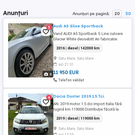
Anunțuri
20
50
Anunțuri pe pagină:
Audi A5 Sline Sportback
5
Vand AUDI A5 Sportback S Line culoare
Glacier White deosebitt An fabricatie:
2016 2.0 TDI 190cp 4x4 ( quattro) Euro 6
2016 | diesel | 142000 km
-142000 km real reali!!! Transmisie
manuala 6+1 Model S-Line - Bi xenon
Satu Mare, Satu Mare
adaptiv - Dublu climatronic - Radio Cd
azi 21:31
mp3 aux card bluetooth - Volan
multifunctional - Computer de bord -
11 950 EUR
8
daylight ...
Telefon validat
Dacia Duster 2019.1.5.Tci.
4
AN. 2019 motor 1.5 dci import Italia fără
rugină km 119000 Distribuție făcută la
105000 cu ulei și discuri 1.5 DIESEL 116CP
2019 | diesel | 119000 km
EURO 6 NAVIGAȚIE MARE 3D CAMERA
spate CLIMATRONIC AVERTIZARE UNGHI
Satu Mare, Satu Mare
MORT ÎN OGLINZI SENZORI DE PARCARE
azi 17:55