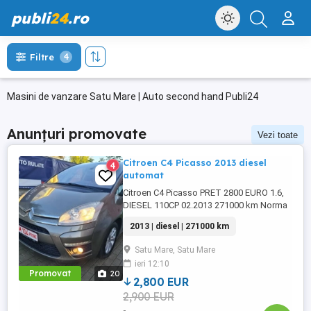
publi
24
.ro
Filtre
4
Masini de vanzare Satu Mare | Auto second hand Publi24
Anunțuri promovate
Vezi toate
Citroen C4 Picasso 2013 diesel
4
automat
Citroen C4 Picasso PRET 2800 EURO 1.6,
DIESEL 110CP 02.2013 271000 km Norma
de poluare Euro5 Cutie de viteze automată
2013 | diesel | 271000 km
6+1 trepte Senzori presiune pneuri
Senzori de lumină Senzori de ploaie
Satu Mare, Satu Mare
Lumini de zi led ABS Dublu climatronic
ieri 12:10
Bord computer Proiectoare ...
Promovat
20
2,800 EUR
2,900 EUR