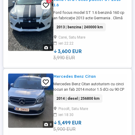
1
1.6
Ford focus model ST 1.6 benzină 160 cp
an fabricație 2013 acte Germania . Climă
Scaune încălzite Comenzi volan RadioCD-
2013 | benzina | 240000 km
navi Senzori parcare Jante 17 6 trepte
Mașina merge și arată impecabil pentru
Carei, Satu Mare
mai multe detalii la nr de tel .
ieri 22:22
5
3,600 EUR
3,990 EUR
Mercedes Benz Citan
Mercedes Benz Citan autoturism cu cinci
locuri an fab 2014 motor 1.5 dCi cu 90 CP
cu cinci trepte de viteză norma de poluare
2014 | diesel | 256800 km
euro 5 multiple dot ări și numere provizorii
valabile etc.
Piscolt, Satu Mare
ieri 18:30
5,499 EUR
8
5,900 EUR