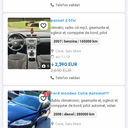
Telefon validat
passat 2.0fsi
climatic, radio cd mp3, geamurile el,
oglinzi el, compjuter de bord, pilot
automat, 6viteza, carlig, inchiderea
2007 | benzina | 165000 km
centralizata cu telecomanda, cotiera,
incalzire de scaun,
Carei, Satu Mare
azi 11:18
2,390 EUR
5
2,690 EUR
Telefon validat
Ford mondeo Cutie Automat!!!
1
dublu climatronic, geamurile el, oglinzi el,
compjuter de bord, pilot automat, volan
multifunctional, inchiderea centralizata cu
2008 | diesel | 280000 km
telecomanda, incalzire de scaun, CUTIE
AUTOMAT!!!STAREA FOARTE BUNĂ!!
Carei, Satu Mare