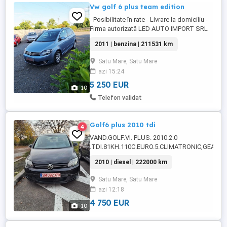
Vw golf 6 plus team edition
- Posibilitate în rate - Livrare la domiciliu -
Firma autorizată LED AUTO IMPORT SRL
vă oferă spre vânzare: -Date tehnice &
2011 | benzina | 211531 km
Informații: - An fabricație: 2010 (după serie
2011) - Motor: 1.4 MPI, Euro 5 - Cutie de
Satu Mare, Satu Mare
viteze: Manuală - Rulaj: 211.531 km (Reali
azi 15:24
și verificabili) - Serie șasiu:
WVWZZZ1KZBW545549 - ...
5 250 EUR
10
Telefon validat
Golf6 plus 2010 tdi
4
VAND.GOLF.VI. PLUS. 2010.2.0
.TDI.81KH.110C.EURO.5.CLIMATRONIC,GEAMU
ELECTRICE,OGLINZI ELECTRICE,SENZORI
2010 | diesel | 222000 km
LUMINI,SENZORI PLOAIE,SENZORI PARCARE
FATA SPATE,Computar bord,Pilot automat,Vola
Satu Mare, Satu Mare
piele cu comenzi,Scaune
azi 12:18
recar,10.Aerbaguri,ABS,ESP,Proectore bara,Gen
magneziu,Inchidere centralizata pe
4 750 EUR
10
cheie,2.Chei,Masina ...