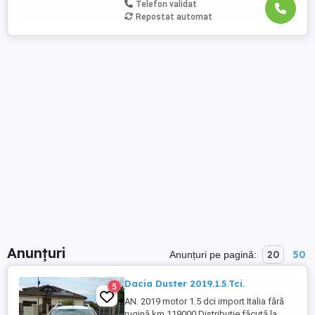
Telefon validat
Repostat automat
Anunțuri
20
50
Anunțuri pe pagină:
Dacia Duster 2019.1.5.Tci.
5
AN. 2019 motor 1.5 dci import Italia fără
rugină km 119000 Distribuție făcută la