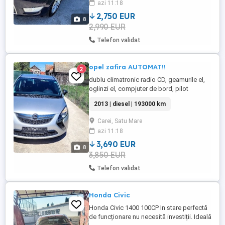
azi 11:18
2,750 EUR
8
2,990 EUR
Telefon validat
opel zafira AUTOMAT!!
2
dublu climatronic radio CD, geamurile el,
oglinzi el, compjuter de bord, pilot
automat, volan multifunctional, inchiderea
2013 | diesel | 193000 km
centralizata cu telecomanda, 2cheie, genti
de aluminium, genti de tabla, CUTIE
Carei, Satu Mare
AUTOMAT!!!
azi 11:18
3,690 EUR
8
3,850 EUR
Telefon validat
Honda Civic
Honda Civic 1400 100CP In stare perfectă
de funcționare nu necesită investiții. Ideală