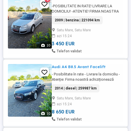
-POSIBILITATE IN RATE! LIVRARE LA
DOMICILIU! -ATENTIE! FIRMA NOASTRA
ACHIZITIONEAZA AUTOTURISME NUMAI
2009 | benzina | 221094 km
DE LA PERSOANE FIZICE! TOATE
ANUNTURILE SUNT SALVATE CU
Satu Mare, Satu Mare
KILOMETRAJUL AFISAT SI DESCRIEREA
azi 15:24
PROPRIETARULUI! -Firma autorizata LED
AUTO IMPORT srl va ofera spre vanzare:
3 450 EUR
10
Vw Golf Variant Pret: 3450 Euro -Nu ...
Telefon validat
Audi A4 B8.5 Avant Facelift
- Posibilitate în rate - Livrare la domiciliu -
Atenție: Firma noastră achiziționează
autoturisme numai de la persoane fizice!
2014 | diesel | 259987 km
Toate anunțurile sunt salvate cu
kilometrajul afișat și descrierea
Satu Mare, Satu Mare
proprietarului. - Firma autorizată LED
azi 15:24
AUTO IMPORT SRL vă oferă spre vânzare:
- Date tehnice & Informații: - ...
8 650 EUR
10
Telefon validat