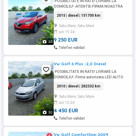
-POSIBILITATE IN RATE! LIVRARE LA
DOMICILIU! -ATENTIE-FIRMA NOASTRA
ACHIZITIONEAZA AUTOTURISME NUMAI
2015 | diesel | 151700 km
DE LA PERSOANE FIZICE DIN GERMANIA!
TOATE ANUNTURILE SUNT SALVATE CU
Satu Mare, Satu Mare
KILOMETRAJUL AFISAT SI DESCRIEREA
azi 15:24
PROPRIETARULUI! -Firma autorizata LED
AUTO IMPORT srl va ofera spre vanzare:
9 250 EUR
10
Renaul Kadjar BOSE ...
Telefon validat
Vw Golf 6 Plus -2,0 Diesel
-POSIBILITATE IN RATE! LIVRARE LA
DOMICILIU! -Firma autorizata LED AUTO
IMPORT srl va ofera spre vanzare: Vw Golf
2010 | diesel | 282332 km
6 Plus Pret: 4450 Euro -Nu acceptam
schimburi! An fab 2009 dupa serie 2010
Satu Mare, Satu Mare
Motor 2,0 Diesel EURO 5 Cutie de viteze
azi 15:24
manuala Km: 282332 Reali! Verificabili!
Carte service la zi! Carte TUV! Serie: ...
4 450 EUR
10
Telefon validat
Vw Golf Comfortline-2009
4