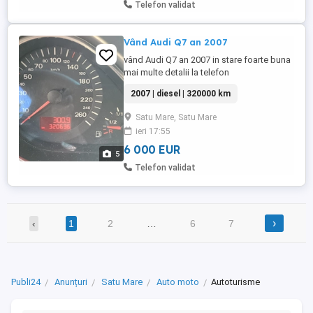
Telefon validat
Vând Audi Q7 an 2007
vând Audi Q7 an 2007 in stare foarte buna
mai multe detalii la telefon
2007 | diesel | 320000 km
Satu Mare, Satu Mare
ieri 17:55
6 000 EUR
5
Telefon validat
›
‹
1
2
…
6
7
Publi24
Anunțuri
Satu Mare
Auto moto
Autoturisme