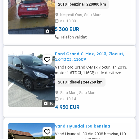
pentru începători. Cutie manuala 6 viteze 4
2010 | benzina | 220000 km
uși. Pornire buton Start. Radio CD cu
sistem prin Bluetooth Clima Geamuri
Negresti-Oas, Satu Mare
electrice față spate. Cauciucuri All season
azi 10:33
plus cauciucurii de vară noi. M-ai multe
detalii la ...
5 300 EUR
5
Telefon validat
Ford Grand C-Max, 2013, 7locuri,
1.6TDCI, 116CP
Vand Ford Grand C-Max 7locuri, an 2013,
motor 1.6TDCI, 116CP, cutie de viteze
manuala 6 trepte, stare foarte buna de
2013 | diesel | 244269 km
functionare, recent adus. Masina a avut un
singur proprietar. Dotari: aer conditionar
Satu Mare, Satu Mare
-4x geamuri electrice -incalzire in scaune -
azi 10:14
pilot automat+limitator viteza -computer
10
de bord -senzori ...
4 950 EUR
Vand Hyundai I30 benzina
Vand Hyundai I 30 din 2008 benzina,110