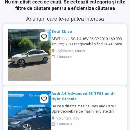
Nu am găsit ceea ce cauți.
Selectează categoria și alte
filtre de căutare pentru a eficientiza căutarea
Anunțuri care te-ar putea interesa
Seat Ibiza
SEAT Ibiza SC 1.4 16V 86 CP 2010 160.000
km Preț: 2.800 negociabil Vând SEAT Ibiza
SC (3 uși), an fabricație 2010, în stare
Sighisoara, Mures
tehnică foarte bună. Detalii: * Motor 1.4
1 ianuarie
16V benzină 86 CP * Cutie manuală, 5
trepte * 160.000 km * Înmatriculată în
Germania * TÜV valabil încă 1 an * Carte
de service * ...
Audi A4 Advanced 35 TFSI mild-
Hybr Stronic
De ce e diferita masina Cars and Care?
Spre deosebire de mașinile rulate din
piața obișnuită, aceasta vine direct din
Voluntari, Ilfov
flota proprie a Business Lease — parte a
1 ianuarie
grupului internațional Autobinck, cu peste