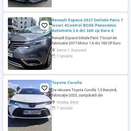
toate reviziile efectuate în reprezentanță
Audi, fara incidente in istoric, raport
verificare CarVertical ...
Renault Espace 2017 Initiale Paris 7
locuri 4Control BOSE Panoramic
Automata 1.6 dci 160 cp Euro 6
Renault Espace Initiale Paris 7 locuri An
fabricatie 2017 Motor 1.6 dci 160 CP Euro
6 Rulaj 184.974 km (km reali, certificati prin
Sector 1, Bucuresti
documente) Cutie automata, adusa in
1 ianuarie
2024 din Belgia cu revizii complete
reprezentanta Renault Belgia, masina de
familie, intretinuta, detin raport verificare
CarVertical, ...
Toyota Corolla
De vânzare Toyota Corolla 1,5 Benzină,
fabricație 2023, cumpărată din
reprezentanță din Ungaria cu garanție
Oradea, Bihor
până în 2027 , fără accidente, impecabilă,
1 ianuarie
reviziile făcute la Toyota din Ungaria.
Două seturi de cauciucuri noi cu senzori
de presiune. Lumini de zi, comenzi pe
volan, pilot automat adaptiv, ...