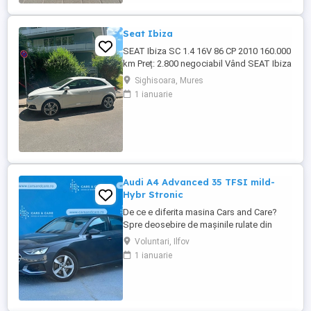
Seat Ibiza
SEAT Ibiza SC 1.4 16V 86 CP 2010 160.000
km Preț: 2.800 negociabil Vând SEAT Ibiza
SC (3 uși), an fabricație 2010, în stare
Sighisoara, Mures
tehnică foarte bună. Detalii: * Motor 1.4
1 ianuarie
16V benzină 86 CP * Cutie manuală, 5
trepte * 160.000 km * Înmatriculată în
Germania * TÜV valabil încă 1 an * Carte
de service * ...
Audi A4 Advanced 35 TFSI mild-
Hybr Stronic
De ce e diferita masina Cars and Care?
Spre deosebire de mașinile rulate din
piața obișnuită, aceasta vine direct din
Voluntari, Ilfov
flota proprie a Business Lease — parte a
1 ianuarie
grupului internațional Autobinck, cu peste
10 ani de experiență în mobilitate. A fost
cumpărată nouă în România și a cunoscut
un singur proprietar: ...