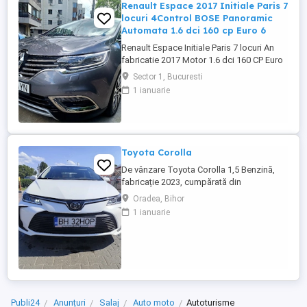
Renault Espace 2017 Initiale Paris 7
locuri 4Control BOSE Panoramic
Automata 1.6 dci 160 cp Euro 6
Renault Espace Initiale Paris 7 locuri An
fabricatie 2017 Motor 1.6 dci 160 CP Euro
6 Rulaj 184.974 km (km reali, certificati prin
Sector 1, Bucuresti
documente) Cutie automata, adusa in
1 ianuarie
2024 din Belgia cu revizii complete
reprezentanta Renault Belgia, masina de
familie, intretinuta, detin raport verificare
CarVertical, ...
Toyota Corolla
De vânzare Toyota Corolla 1,5 Benzină,
fabricație 2023, cumpărată din
reprezentanță din Ungaria cu garanție
Oradea, Bihor
până în 2027 , fără accidente, impecabilă,
1 ianuarie
reviziile făcute la Toyota din Ungaria.
Două seturi de cauciucuri noi cu senzori
de presiune. Lumini de zi, comenzi pe
volan, pilot automat adaptiv, ...
Publi24
Anunțuri
Salaj
Auto moto
Autoturisme