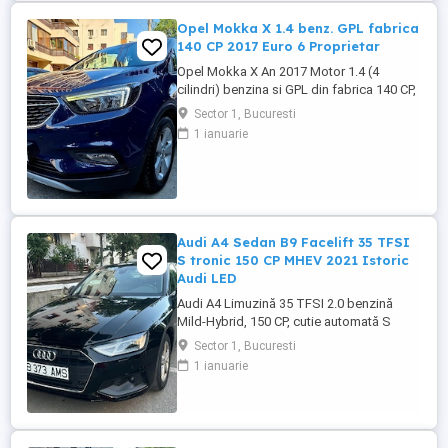
Opel Mokka X 1.4 benz. GPL fabrica
140 CP 2017 Euro 6 Proprietar
Opel Mokka X An 2017 Motor 1.4 (4
cilindri) benzina si GPL din fabrica 140 CP,
cutie manuala 6 trepte, distributie lant,
Sector 1, Bucuresti
Rulaj 182.550 km reali, certificati, carte
1 ianuarie
service completa, adusa in decembrie
2021 din Olanda, Propietar. Senzori
parcare fata + spate, Senzori lumini, Faruri
cu becuri LED, Lumini ...
Audi A4 Sedan B9 Facelift 35 TFSI
S tronic 150 CP MHEV 2021 Istoric
Audi LED
Audi A4 Limuzină 35 TFSI 2.0 benzină
Mild-Hybrid, 150 CP, cutie automată S
tronic, an fabricație 2021, model 2022,
Sector 1, Bucuresti
adusa recent din Olanda. Mașină bine
1 ianuarie
întreținută, cu istoric complet de service și
toate reviziile efectuate în reprezentanță
Audi, fara incidente in istoric, raport
verificare CarVertical ...