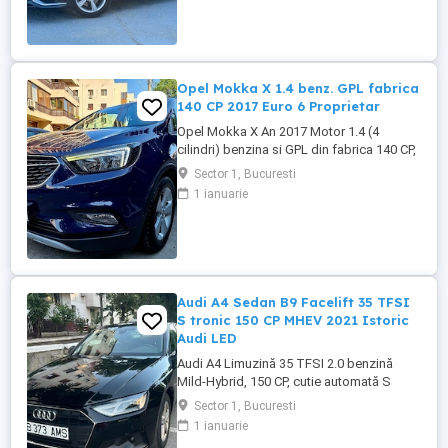
10 ani de experiență în mobilitate. A fost
cumpărată nouă în România și a cunoscut
un singur proprietar: ...
Opel Mokka X 1.4 benz. GPL fabrica
140 CP 2017 Euro 6 Proprietar
Opel Mokka X An 2017 Motor 1.4 (4
cilindri) benzina si GPL din fabrica 140 CP,
cutie manuala 6 trepte, distributie lant,
Sector 1, Bucuresti
Rulaj 182.550 km reali, certificati, carte
1 ianuarie
service completa, adusa in decembrie
2021 din Olanda, Propietar. Senzori
parcare fata + spate, Senzori lumini, Faruri
cu becuri LED, Lumini ...
Audi A4 Sedan B9 Facelift 35 TFSI
S tronic 150 CP MHEV 2021 Istoric
Audi LED
Audi A4 Limuzină 35 TFSI 2.0 benzină
Mild-Hybrid, 150 CP, cutie automată S
tronic, an fabricație 2021, model 2022,
Sector 1, Bucuresti
adusa recent din Olanda. Mașină bine
1 ianuarie
întreținută, cu istoric complet de service și