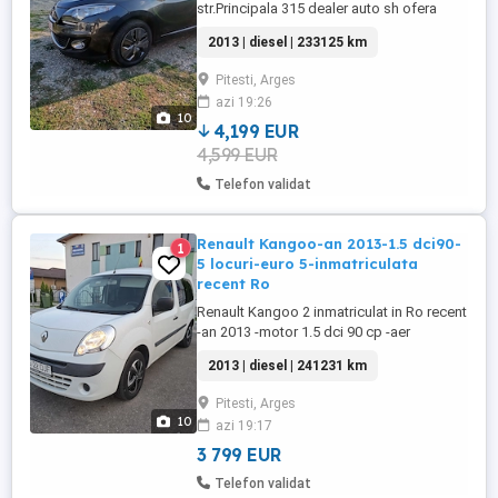
str.Principala 315 dealer auto sh ofera
spre vanzare si cu posibilitate rate cu
2013 | diesel | 233125 km
buletinul prin Tbi in doar 20 minute: -
Renault Megane 3 an 2013 -1.5 Dci 110 cp
Pitesti, Arges
-6+1 trepte -navigatie -dublu climatronic -
azi 19:26
jante R16 cu anvelope vara noi -cotiera
10
fata-spate -keyless go -keyless ...
4,199 EUR
4,599 EUR
Telefon validat
Renault Kangoo-an 2013-1.5 dci90-
1
5 locuri-euro 5-inmatriculata
recent Ro
Renault Kangoo 2 inmatriculat in Ro recent
-an 2013 -motor 1.5 dci 90 cp -aer
conditionat functional -euro 5 -5 locuri -
2013 | diesel | 241231 km
geamuri negre omologate -revizie recenra
de 2000 km inclusiv kit distributie -
Pitesti, Arges
geamuri electrice fata -geamuri batante
10
azi 19:17
spate -volan piele -inchidere centralizata -
servodirectie -radio ...
3 799 EUR
Telefon validat