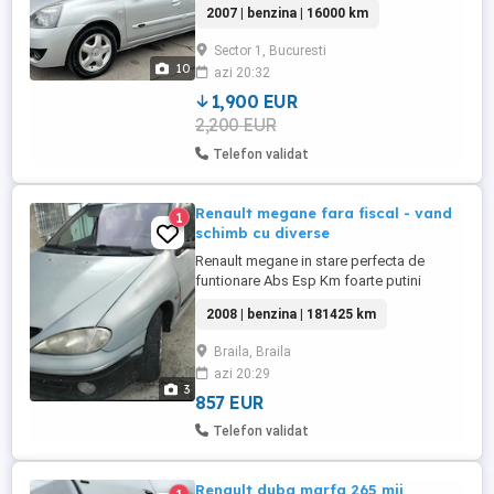
2007 | benzina | 16000 km
este recunoscută pentru durabilitate și
costurile reduse de întreținere, iar acest
Sector 1, Bucuresti
exemplar se află într-o stare excelentă,
10
azi 20:32
fiind îngrijit obsesiv și pregătit pentru
utilizare imediată. Autoturism ...
1,900 EUR
2,200 EUR
Telefon validat
Renault megane fara fiscal - vand
1
schimb cu diverse
Renault megane in stare perfecta de
funtionare Abs Esp Km foarte putini
Distributie schimbata Aer conditionat
2008 | benzina | 181425 km
functional 4 geamuri electrice Asigurare
valabila 5 luni Nu ofer fiscal Masina circula
Braila, Braila
valabil nelimitat Talon lipsa
azi 20:29
3
857 EUR
Telefon validat
Renault duba marfa 265 mii