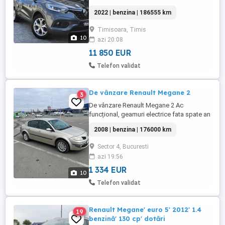
Dublu climatronic cu afisaj - 12 x airbag-uri
2022 | benzina | 186555 km
- Lane Assist - Buton ECO - Carlig tractare
demontabil - Geamuri ionizate de fabrica -
Timisoara, Timis
Sistem Start Stop la semafor - 6+1 viteze
10
azi 20:08
- Jante Originale cu anvelope ...
11 850 EUR
Telefon validat
De vânzare Renault Megane 2
3
De vânzare Renault Megane 2 Ac
funcțional, geamuri electrice fata spate an
2008 ,1,6 16v mai multe informații la fata
2008 | benzina | 176000 km
locului.
Sector 4, Bucuresti
azi 19:56
1 334 EUR
10
Telefon validat
Renault Megane' euro 5' 2012' 1.4
19
benzină' 130 cp' dotări