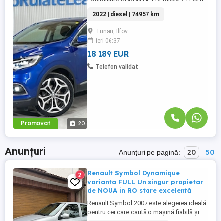
in limita a 50.000 km Posibilitate finantare
2022 | diesel | 74957 km
cu avans 0% pe o perioada de maxim 6 ani
Aprobare garantata credit pentru
Tunari, Ilfov
persoane fizice (cu venituri obtinute
ieri 06:37
inclusiv in afara tarii), persoane juridice si
persoane fizice ...
18 189 EUR
Telefon validat
Promovat
20
Anunțuri
20
50
Anunțuri pe pagină:
Renault Symbol Dynamique
2
varianta FULL Un singur propietar
de NOUA in RO stare excelentă
Renault Symbol 2007 este alegerea ideală
pentru cei care caută o mașină fiabilă și
economică. Motorizarea de 1.4 benzină