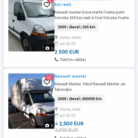
1
km.reali
Renault master Duna marfa Foarte putin
folosita 265 km.reali A fost folosita foarte
putin doar pentru transport mobila
2009 | diesel | 265 km
Distributie noua Ulei filtre noi Ulei cutie
nou 6 trepte consum mic
Galati, Galati
azi 20:29
1
2 500 EUR
Telefon validat
Renault master
12
Renault Master. Vând Renault Master ,an
fabricație
2008,2,5dci,120cp,800000km,8europaleti(4,2
2008 | diesel | 800000 km
)in stare perfecta de functionare,inmatriculat
RO,cabina de dormit este trecut in
Pecica, Arad
acte,sirocou,pret 4600euro
azi 20:25
2,500 EUR
5
4,000 EUR