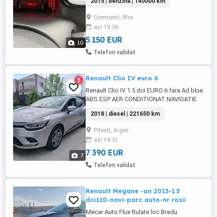
2015 | benzina | 140000 km
Domnesti, Ilfov
azi 19:36
5 150 EUR
10
Telefon validat
Renault Clio IV euro 6
3
Renault Clio IV 1.5 dci EURO 6 fara Ad blue
ABS ESP AER CONDITIONAT NAVIGATIE
Intrare USB AUX Computer bord 10 Airbag
2018 | diesel | 221650 km
Oglinzi electrice încălzite Proiectoare
ceata Volan piele+comenzi Pilot
Pitesti, Arges
automat+limitator viteza Sistem start stop
azi 19:31
Geamuri electrice fata Senzori parcare
spate Senzori presiune ...
7 390 EUR
7
Telefon validat
Renault Megane -an 2013-1.5
dci110-navi-parc auto-nr rosii
Mecar Auto Flux Rulate loc Bradu