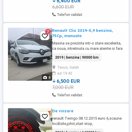
6,400 EUR
6,600 EUR
Telefon validat
Renault Clio 2019-0,9 benzina,
7
75Cp, manuala
Masina se prezinta intr-o stare excelenta,
ca noua, intretinuta cu mare atentie si fara
probleme tehnice sau estetice. A fost
2019 | benzina | 90000 km
condusa doar 90000 km reali si are toate
reviziile la zi.
Tecuci, Galati
azi 19:42
8
6,500 EUR
7,000 EUR
Telefon validat
De vinzare
renault Twingo 08.12.2015 euro 6,scaune
încălzite,pilot,start stop,