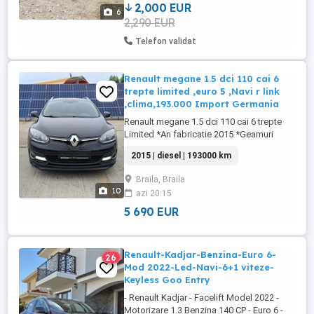
poluare: Euro 5 Tara de ...
2,000 EUR
6
2,290 EUR
Telefon validat
Renault megane 1.5 dci 110 cai 6
trepte limited ,euro 5 ,Navi r link
,clima,193.000 Import Germania
Renault megane 1.5 dci 110 cai 6 trepte
Limited *An fabricatie 2015 *Geamuri
electrice fata spate *Dublu climatronic
2015 | diesel | 193000 km
*Jante mg pe 16 *Lini assit (tine banda)
*Computer bord *Navigatie color R link
Braila, Braila
(Harta Ro) *Pilot automat *Volan piele cu
10
azi 20:15
comenzi *Proiectoare ceata *Senzori
pacare spate afisaj ...
5 690 EUR
Renault-Kadjar-Benzina-Euro 6-
26
Mod 2022-Led-Navi-6+1 viteze-
Keyless Goo Entry
- Renault Kadjar - Facelift Model 2022 -
Motorizare 1.3 Benzina 140 CP - Euro 6 -