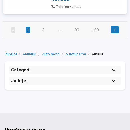
Telefon validat
›
‹
1
2
…
99
100
Publi24
Anunțuri
Auto moto
Autoturisme
Renault
Categorii
Județe
Urmărește-ne pe