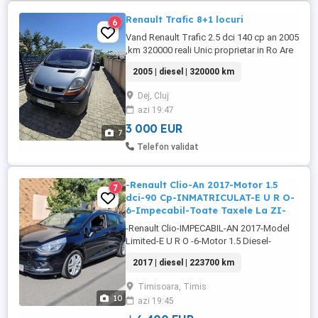
Renault Trafic 8+1 locuri
6
Vand Renault Trafic 2.5 dci 140 cp an 2005
,km 320000 reali Unic proprietar in Ro Are
clima funcțională ,închidere centralizata .
2005 | diesel | 320000 km
Usi spate cu deschidere individuala. Fara
rugina , Stare tehnica buna, Contact Pret
Dej, Cluj
fix 3000 euro Necesita schimbat senzor
azi 19:47
vibrochen, uneori se oprește in mers
,trebuie ...
3 000 EUR
7
Telefon validat
-Renault Clio-An 2017-Motor 1.5
7
dci-90 Cp-INMATRICULAT-E U R O-
6-Impecabil-Toate Taxele La ZI-
-Renault Clio-IMPECABIL-AN 2017-Model
Limited-E U R O -6-Motor 1.5 Diesel-
KM.REALI-!!! -INMATRICULAT IN RO-
2017 | diesel | 223700 km
TOATE TAXELE ACHITATE LA ZI- -REVIZIE
- 2025-ULEI +TOATE FILTRELE+PLACUTE
Timisoara, Timis
FRANA FATA -MOTOR 1.5 DIESEL-90 CP-
10
azi 19:45
EURO-6 -223.700.KM.REALI CU CARTE
SERVICE-!!! -EXISTA FACTURI ...