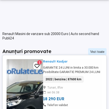
Renault Masini de vanzare sub 20000 Euro | Auto second hand
Publi24
Anunțuri promovate
Vezi toate
Renault Kadjar
1
GARANTIE 24 LUNI in limita a 30.000 km
Posibilitate GARANTIE PREMIUM 24 LUNI
in limita a 50.000 km Posibilitate finantare
2022 | benzina | 87600 km
cu avans 0% pe o perioada de maxim 6 ani
Aprobare garantata credit pentru
Tunari, Ilfov
persoane fizice (cu venituri obtinute
ieri 06:38
inclusiv in afara tarii), persoane juridice si
persoane fizice ...
18 290 EUR
Telefon validat