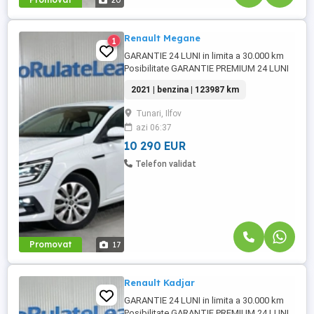
20
Renault Megane
1
GARANTIE 24 LUNI in limita a 30.000 km
Posibilitate GARANTIE PREMIUM 24 LUNI
in limita a 50.000 km Posibilitate finantare
2021 | benzina | 123987 km
cu avans 0% pe o perioada de maxim 6 ani
Raport verificare CEBIA disponibil
Tunari, Ilfov
Aprobare garantata credit pentru
azi 06:37
persoane fizice (cu venituri obtinute
inclusiv in afara tarii), persoane ...
10 290 EUR
Telefon validat
Promovat
17
Renault Kadjar
GARANTIE 24 LUNI in limita a 30.000 km
Posibilitate GARANTIE PREMIUM 24 LUNI