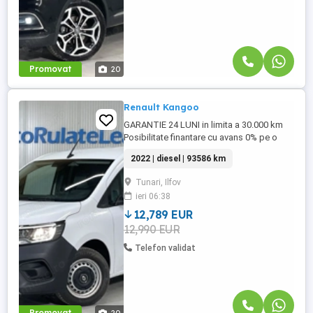
Promovat
20
Renault Kangoo
GARANTIE 24 LUNI in limita a 30.000 km
Posibilitate finantare cu avans 0% pe o
perioada de maxim 6 ani Raport verificare
2022 | diesel | 93586 km
CEBIA disponibil Aprobare garantata
credit pentru persoane fizice (cu venituri
Tunari, Ilfov
obtinute inclusiv in afara tarii), persoane
ieri 06:38
juridice si persoane fizice autorizate
Oferta indicativa ...
12,789 EUR
12,990 EUR
Telefon validat
Promovat