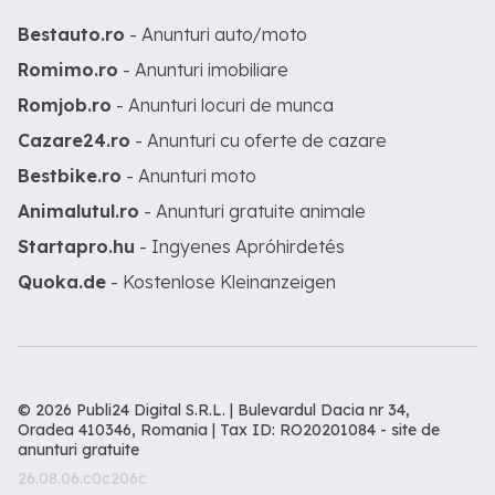
Bestauto.ro
- Anunturi auto/moto
Romimo.ro
- Anunturi imobiliare
Romjob.ro
- Anunturi locuri de munca
Cazare24.ro
- Anunturi cu oferte de cazare
Bestbike.ro
- Anunturi moto
Animalutul.ro
- Anunturi gratuite animale
Startapro.hu
- Ingyenes Apróhirdetés
Quoka.de
- Kostenlose Kleinanzeigen
© 2026 Publi24 Digital S.R.L. | Bulevardul Dacia nr 34,
Oradea 410346, Romania | Tax ID: RO20201084 -
site de
anunturi gratuite
26.08.06.c0c206c