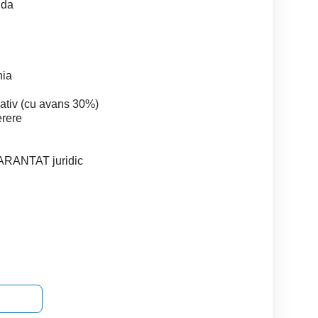
nda
nia
ativ (cu avans 30%)
erere
 GARANTAT juridic