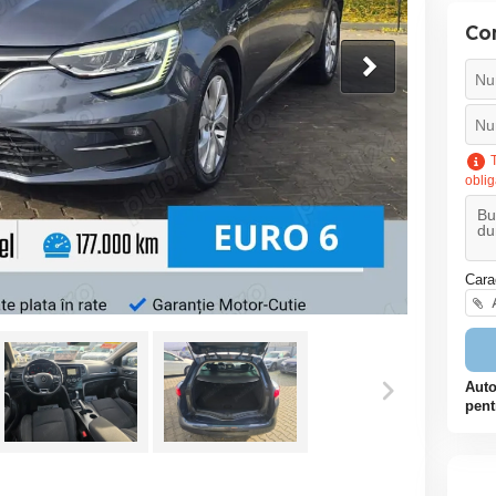
Co
T
oblig
Cara
A
Auto
pent