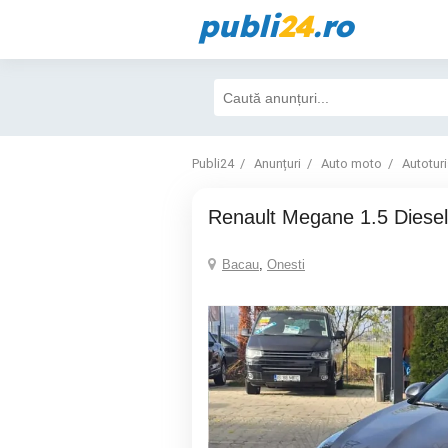
publi
24
.ro
Publi24
Anunțuri
Auto moto
Autotur
Renault Megane 1.5 Diesel
Bacau
,
Onesti