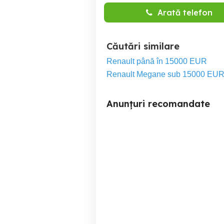
Arată telefon
Căutări similare
Renault până în 15000 EUR
Renault Megane sub 15000 EU
Anunțuri recomandate
BMW X3 2019 2.0D E6 4x4
Cupra Formentor VZ 2.0
Garantie 12 Luni Rate
Avans 0 Doar Cu Buletinul
Moinesti