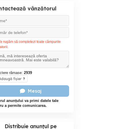
ntactează vânzătorul
e rugăm să completezi toate câmpurile
atorii.
ctere rămase:
2939
daugă fișier
?
Mesaj
rul anunțului va primi datele tale
ru a permite comunicarea.
Distribuie anunțul pe