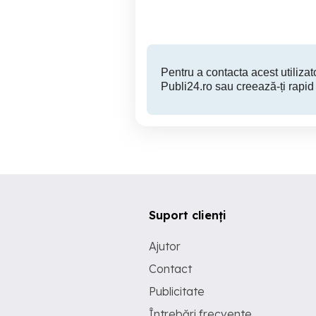
25,490 EUR
Pentru a contacta acest utilizato
Publi24.ro sau creează-ți rapid
Suport clienți
Ajutor
Contact
Publicitate
Întrebări frecvente