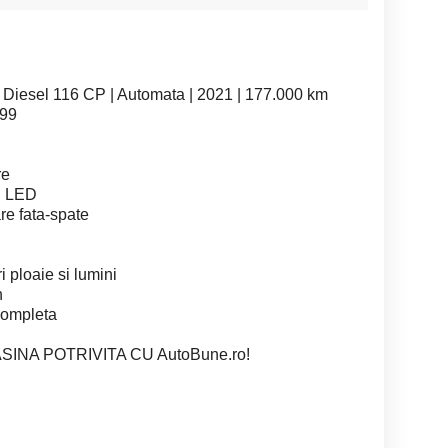
Diesel 116 CP | Automata | 2021 | 177.000 km
999
re
zi LED
re fata-spate
i ploaie si lumini
n
completa
INA POTRIVITA CU AutoBune.ro!