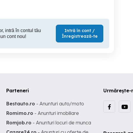
32,499 EUR
1,490 EUR
1,
r, intră în contul tău
Intră în cont /
Înregistrează-te
 un cont nou!
Parteneri
Urmărește-
Bestauto.ro
- Anunturi auto/moto
Romimo.ro
- Anunturi imobiliare
Romjob.ro
- Anunturi locuri de munca
Cazare24.ro
- Anunturi cu oferte de