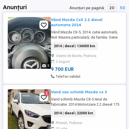
Anunțuri
20
50
Anunțuri pe pagină:
Vând Mazda Cx5 2.2 diesel
automata 2014
Vând Mazda CX-5, 2014, cutie automată,
4x4. Masina particulară, de familie. Serie
sasiu: JMZKEN91800317946 KM: 135.000
2014 | diesel | 134000 km
- în creștere Masina arata si se prezinta în
stare perfectă și dispune de urmatoarele
Valenii de Munte, Prahova
dotari: - Faruri Bi-Xenon - Scaune cu
2 august
memorie, electrice si încălzite - Camera de
5
marșarier - ...
9 700 EUR
Telefon validat
Vand sau schimb Mazda cx 5
2
Vand schimb Mazda CX-5 Anul de
fabricatie: 2014 Motorizare 2.2 diesel 175
CP Euro 6 fara adblue Cutie automata,
2014 | diesel | 22000 km
schimba impecabil !! Rulaj 222200 REALI !!
4x4 AWD permanent, trag toate cele 4 roti
Ploiesti, Prahova
Echiparea Sportsline cu toate dotarile
31 iulie