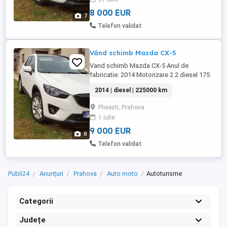
posibile !! Scaune din piele negru
perforata, foarte confortabila ...
8 000 EUR
7
Telefon validat
Vând schimb Mazda CX-5
Vand schimb Mazda CX-5 Anul de
fabricatie: 2014 Motorizare 2.2 diesel 175
CP Euro 6 fara adblue Cutie automata,
2014 | diesel | 225000 km
schimba impecabil !! Rulaj 222200 REALI !!
4x4 AWD permanent, trag toate cele 4 roti
Ploiesti, Prahova
Echiparea Sportsline cu toate dotarile
1 iulie
posibile !! Scaune din piele negru
perforata, foarte confortabila ...
9 000 EUR
8
Telefon validat
Publi24
Anunțuri
Prahova
Auto moto
Autoturisme
Categorii
Județe