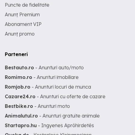
Puncte de fidelitate
Anunț Premium
Abonament VIP
Anunț promo
Parteneri
Bestauto.ro
- Anunturi auto/moto
Romimo.ro
- Anunturi imobiliare
Romjob.ro
- Anunturi locuri de munca
Cazare24.ro
- Anunturi cu oferte de cazare
Bestbike.ro
- Anunturi moto
Animalutul.ro
- Anunturi gratuite animale
Startapro.hu
- Ingyenes Apróhirdetés