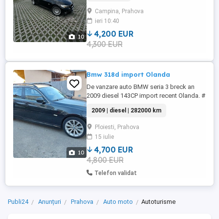
oglinzi electrice, incalzite, rabatabile; - 2
Campina, Prahova
chei; - reviziile efectuate la zi; - schimbate
ieri 10:40
amortizoare fata spate; - ...
4,200 EUR
10
4,300 EUR
Bmw 318d import Olanda
De vanzare auto BMW seria 3 breck an
2009 diesel 143CP import recent Olanda. #
neînmatriculată RO # km 282000 # euro 5
2009 | diesel | 282000 km
# cutie automată # filtru de particule activ
# tapițerie semipiele # navigație mare #
Ploiesti, Prahova
climatronic # senzori de parcare fața si
15 iulie
spate # senzori de ploaie # senzori de
lumini # comenzi ...
4,700 EUR
10
4,800 EUR
Telefon validat
Publi24
Anunțuri
Prahova
Auto moto
Autoturisme