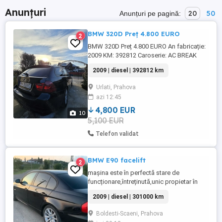
Anunțuri
20
50
Anunțuri pe pagină:
BMW 320D Preț 4.800 EURO
2
BMW 320D Preț 4.800 EURO An fabricație:
2009 KM: 392812 Caroserie: AC BREAK
Cod motor: N47D20C Capacitate cilindrică
2009 | diesel | 392812 km
(cm ): 1995 Transmisie: Manuală 6 trepte
Putere (kW):130 Combustibil: Diesel
Urlati, Prahova
Normă de poluare: Euro 5 Culoare: Negru
azi 12:45
Număr locuri: 5 Tracțiune: SPATE
Capacitate rezervor: ...
4,800 EUR
10
5,100 EUR
Telefon validat
BMW E90 facelift
2
mașina este în perfectă stare de
funcționare,întreținută,unic propietar în
țara,km reali,schimburi făcute la timp,nu
2009 | diesel | 301000 km
dă fum,trage bine motorul,)jante în 2
dimensiuni(mai late pe spate),fiscal,fără
Boldesti-Scaeni, Prahova
martori aprinși,modelul de 177 cp,dotări