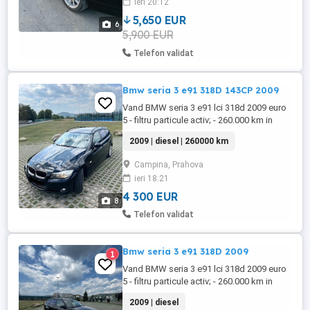
ieri 20:12
aferent modelului. Rog și ofer seriozitate.
5,650 EUR
6
5,900 EUR
Telefon validat
Bmw seria 3 e91 318D 143CP 2009
Vand BMW seria 3 e91 lci 318d 2009 euro
5 - filtru particule activ; - 260.000 km in
bord; - interior textil; - Start Stop; - cotiera;
2009 | diesel | 260000 km
- navi mare; - scaune electrice si incalzite; -
oglinzi electrice, incalzite, rabatabile; - 2
Campina, Prahova
chei; - reviziile efectuate la zi; - schimbate
ieri 18:21
amortizoare fata spate; - ...
4 300 EUR
8
Telefon validat
Bmw seria 3 e91 318D 2009
1
Vand BMW seria 3 e91 lci 318d 2009 euro
5 - filtru particule activ; - 260.000 km in
bord; - interior textil; - Start Stop; - cotiera;
2009 | diesel
- navi mare; - scaune electrice si incalzite; -