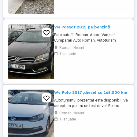
Vw Passat 2015 pe benzină
Parc auto în Roman. Acord Vanzari
Cumparari Auto Roman. Autoturism
Volkswagen Passat Înmatriculat România,
Roman, Neamt
cu acte și taxe la zi. Funcționare
1 ianuarie
Ireproșabilă. Se recomandă și se accepta
orice verificare testare. Cea mai bună
motorizare pe benzină, 1400 Tsi , 120 CP
Revizii efectuate periodic, distributia ...
Wv Polo 2017 ,diesel cu 165.000 km
Autoturismul prezentat este disponibil. Va
asteptam pentru un test drive ! Pentru
lamuriri cu privire la optiunile , dotarile
Roman, Neamt
masinii ne puteți contacta telefonic. Acord
1 ianuarie
Vanzari Cumparari Auto va oferă :
#Posibilitate achiziție Cash sau transfer
#Rate cu avans #Garanție =Schimb