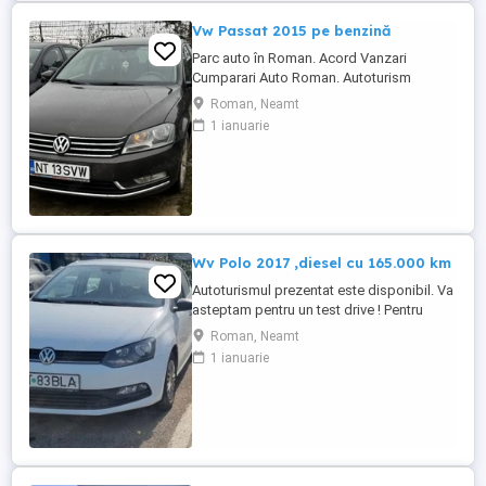
Vw Passat 2015 pe benzină
Parc auto în Roman. Acord Vanzari
Cumparari Auto Roman. Autoturism
Volkswagen Passat Înmatriculat România,
Roman, Neamt
cu acte și taxe la zi. Funcționare
1 ianuarie
Ireproșabilă. Se recomandă și se accepta
orice verificare testare. Cea mai bună
motorizare pe benzină, 1400 Tsi , 120 CP
Revizii efectuate periodic, distributia ...
Wv Polo 2017 ,diesel cu 165.000 km
Autoturismul prezentat este disponibil. Va
asteptam pentru un test drive ! Pentru
lamuriri cu privire la optiunile , dotarile
Roman, Neamt
masinii ne puteți contacta telefonic. Acord
1 ianuarie
Vanzari Cumparari Auto va oferă :
#Posibilitate achiziție Cash sau transfer
#Rate cu avans #Garanție =Schimb
#Program Buy-back Servicii ...