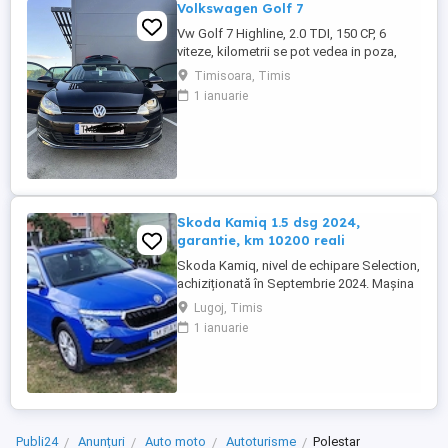
Volkswagen Golf 7
Vw Golf 7 Highline, 2.0 TDI, 150 CP, 6
viteze, kilometrii se pot vedea in poza,
carte service. Navigație, Distronic, Lane
Timisoara, Timis
Assist, Park Assist, Keyless Go,
1 ianuarie
tempomat, comenzi pe volan, încălzire
scaune, computer de bord, geamuri
electrice, senzori parcare față-spate,
parchează automat, Xenon-Bixenon, LED
...
Skoda Kamiq 1.5 dsg 2024,
garantie, km 10200 reali
Skoda Kamiq, nivel de echipare Selection,
achiziționată în Septembrie 2024. Mașina
se află într-o stare impecabila. Detalii
Lugoj, Timis
tehnice: Motorizare: 1.5 TSI, 150 CP
1 ianuarie
Transmisie: Automată DSG An fabricație:
2024 (Septembrie) Kilometraj: 10200 km
(reali, verificabili) Garanție: Mașina
beneficiază de garanția ...
Publi24
Anunțuri
Auto moto
Autoturisme
Polestar