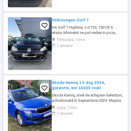
#Program Buy-back Servicii ...
Volkswagen Golf 7
Vw Golf 7 Highline, 2.0 TDI, 150 CP, 6
viteze, kilometrii se pot vedea in poza,
carte service. Navigație, Distronic, Lane
Timisoara, Timis
Assist, Park Assist, Keyless Go,
1 ianuarie
tempomat, comenzi pe volan, încălzire
scaune, computer de bord, geamuri
electrice, senzori parcare față-spate,
parchează automat, Xenon-Bixenon, LED
...
Skoda Kamiq 1.5 dsg 2024,
garantie, km 10200 reali
Skoda Kamiq, nivel de echipare Selection,
achiziționată în Septembrie 2024. Mașina
se află într-o stare impecabila. Detalii
Lugoj, Timis
tehnice: Motorizare: 1.5 TSI, 150 CP
1 ianuarie
Transmisie: Automată DSG An fabricație:
2024 (Septembrie) Kilometraj: 10200 km
(reali, verificabili) Garanție: Mașina