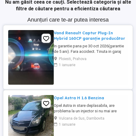
Nu am găsit ceea ce cauți.
Selectează categoria și alte
filtre de căutare pentru a eficientiza căutarea
Anunțuri care te-ar putea interesa
Vand Renault Captur Plug-In
Hybrid 160CP garanție producător
In garantie pana pe 30 oct 2026(garantie
de 5 ani). Fara accidect. Tinuta in garaj
(arata ca noua, nu are zgarieturi). Folosita
Ploiesti, Prahova
doar la naveta(30km zilnic). Nu are urme
1 ianuarie
de uzura, placutele si discurile nu sunt
deloc uzate datarita sistemului de franare
regenerativa. Masina are foarte multe
dotari suplimentare ...
Opel Astra H 1.6 Benzina
Opel Astra in stare deplasabila, are
problema la un injector si nu mai are
putere dar se poate deplasa, pretul este
Vulcana de Sus, Dambovita
negociabil la fata locului, masina are si
1 ianuarie
instalație Gpl omologată.