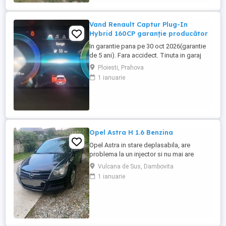
beneficiază de garanția ...
Vand Renault Captur Plug-In
Hybrid 160CP garanție producător
In garantie pana pe 30 oct 2026(garantie
de 5 ani). Fara accidect. Tinuta in garaj
(arata ca noua, nu are zgarieturi). Folosita
Ploiesti, Prahova
doar la naveta(30km zilnic). Nu are urme
1 ianuarie
de uzura, placutele si discurile nu sunt
deloc uzate datarita sistemului de franare
regenerativa. Masina are foarte multe
dotari suplimentare ...
Opel Astra H 1.6 Benzina
Opel Astra in stare deplasabila, are
problema la un injector si nu mai are
putere dar se poate deplasa, pretul este
Vulcana de Sus, Dambovita
negociabil la fata locului, masina are si
1 ianuarie
instalație Gpl omologată.