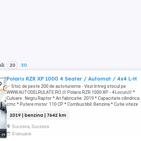
nă:
20
50
Polaris RZR XP 1000 4 Seater / Automat / 4x4 L-H
✅ Stoc de peste 200 de autoturisme - Vezi întreg stocul pe
WWW.AUTODELRULATE.RO /// Polaris RZR 1000 XP - 4 Locuri/// *
Culoare : Negru Raptor * An fabricatie: 2019 * Capacitate cilindrica
cmc * Putere motor: 110 CP * Combustibil: Benzina * Cutie viteze
Automata PVT (Polaris ...
2019 | benzina | 7642 km
Suceava, Suceava
8 ianuarie
19