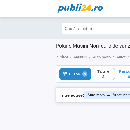
publi
24
.ro
Toate
Perso
Filtre
3
2
0
Polaris Masini Non-euro de van
Publi24
Anunțuri
Auto moto
Autotur
Toate
Pers
Filtre
3
2
→
Filtre active:
Auto moto
Autoturis