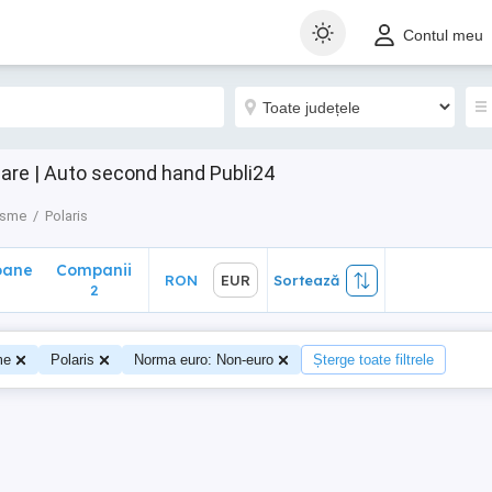
ane
Companii
RON
EUR
Sortează
Contul meu
2
zare | Auto second hand Publi24
isme
Polaris
oane
Companii
RON
EUR
Sortează
0
2
me
Polaris
Norma euro: Non-euro
Șterge toate filtrele