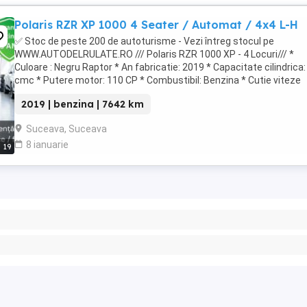
Polaris RZR XP 1000 4 Seater / Automat / 4x4 L-H
✅ Stoc de peste 200 de autoturisme - Vezi întreg stocul pe
WWW.AUTODELRULATE.RO /// Polaris RZR 1000 XP - 4 Locuri/// *
Culoare : Negru Raptor * An fabricatie: 2019 * Capacitate cilindrica
cmc * Putere motor: 110 CP * Combustibil: Benzina * Cutie viteze
Automata PVT (Polaris ...
2019 | benzina | 7642 km
Suceava, Suceava
8 ianuarie
19