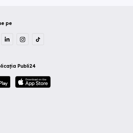
ne pe
licația Publi24