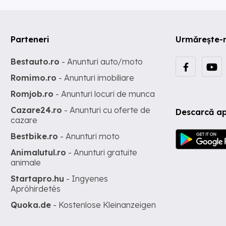
Parteneri
Urmărește-
Bestauto.ro
- Anunturi auto/moto
Romimo.ro
- Anunturi imobiliare
Romjob.ro
- Anunturi locuri de munca
Cazare24.ro
- Anunturi cu oferte de
Descarcă ap
cazare
Bestbike.ro
- Anunturi moto
Animalutul.ro
- Anunturi gratuite
animale
Startapro.hu
- Ingyenes
Apróhirdetés
Quoka.de
- Kostenlose Kleinanzeigen