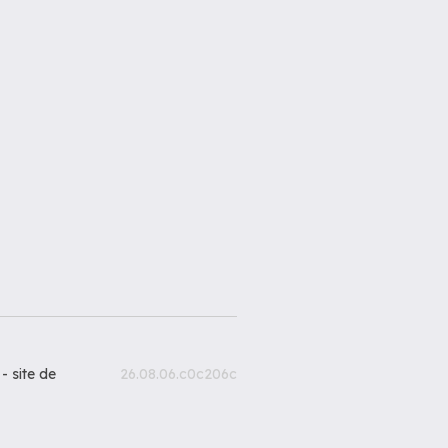
 -
site de
26.08.06.c0c206c