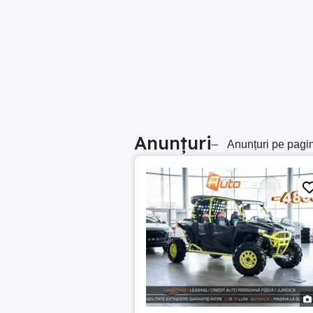
Anunțuri
–
Anunțuri pe pagi