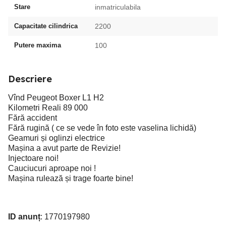
Stare
inmatriculabila
Capacitate cilindrica
2200
Putere maxima
100
Descriere
Vînd Peugeot Boxer L1 H2
Kilometri Reali 89 000
Fără accident
Fără rugină ( ce se vede în foto este vaselina lichidă)
Geamuri și oglinzi electrice
Mașina a avut parte de Revizie!
Injectoare noi!
Cauciucuri aproape noi !
Mașina rulează și trage foarte bine!
ID anunț
: 1770197980