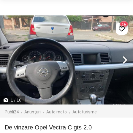
16
1
/ 10
Publi24
Anunțuri
Auto moto
Autoturisme
De vinzare Opel Vectra C gts 2.0