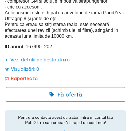
- compresor GM și soluție împotriva străpungerilor;
- cric cu accesorii.
Autoturismul este echipat cu anvelope de iarnă GoodYear
Ultragrip 8 și jante de oțel.
Pentru ca vreau sa știți starea reala, este necesară
efectuarea unei revizii (schimb ulei si filtre), atingând in
aceasta luna limita de 10000 km.
ID anunț
: 1679901202
Vezi detalii pe bestauto.ro
Vizualizări:
0
Raportează
Fă ofertă
Pentru a contacta acest utilizator, intră în contul tău
Publi24.ro sau creează-ți rapid un cont nou!