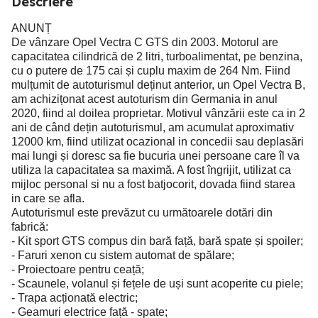
Descriere
ANUNȚ
De vânzare Opel Vectra C GTS din 2003. Motorul are
capacitatea cilindrică de 2 litri, turboalimentat, pe benzina,
cu o putere de 175 cai și cuplu maxim de 264 Nm. Fiind
mulțumit de autoturismul deținut anterior, un Opel Vectra B,
am achizițonat acest autoturism din Germania in anul
2020, fiind al doilea proprietar. Motivul vânzării este ca in 2
ani de când dețin autoturismul, am acumulat aproximativ
12000 km, fiind utilizat ocazional in concedii sau deplasări
mai lungi și doresc sa fie bucuria unei persoane care îl va
utiliza la capacitatea sa maximă. A fost îngrijit, utilizat ca
mijloc personal si nu a fost batjocorit, dovada fiind starea
in care se afla.
Autoturismul este prevăzut cu următoarele dotări din
fabrică:
- Kit sport GTS compus din bară față, bară spate și spoiler;
- Faruri xenon cu sistem automat de spălare;
- Proiectoare pentru ceață;
- Scaunele, volanul și fețele de uși sunt acoperite cu piele;
- Trapa acționată electric;
- Geamuri electrice față - spate;