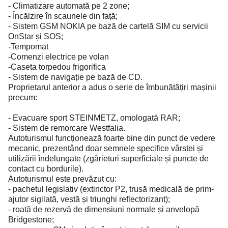
- Climatizare automată pe 2 zone;
- Încălzire în scaunele din față;
- Sistem GSM NOKIA pe bază de cartelă SIM cu servicii
OnStar și SOS;
-Tempomat
-Comenzi electrice pe volan
-Caseta torpedou frigorifica
- Sistem de navigație pe bază de CD.
Proprietarul anterior a adus o serie de îmbunătățiri mașinii
precum:
- Evacuare sport STEINMETZ, omologată RAR;
- Sistem de remorcare Westfalia.
Autoturismul funcționează foarte bine din punct de vedere
mecanic, prezentând doar semnele specifice vârstei și
utilizării îndelungate (zgârieturi superficiale și puncte de
contact cu bordurile).
Autoturismul este prevăzut cu:
- pachetul legislativ (extinctor P2, trusă medicală de prim-
ajutor sigilată, vestă și triunghi reflectorizant);
- roată de rezervă de dimensiuni normale și anvelopă
Bridgestone;