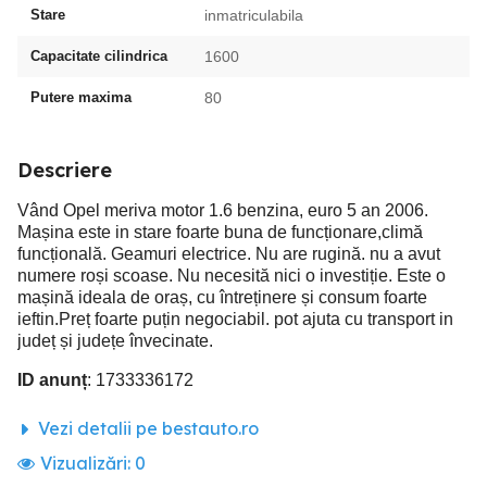
Stare
inmatriculabila
Capacitate cilindrica
1600
Putere maxima
80
Descriere
Vând Opel meriva motor 1.6 benzina, euro 5 an 2006.
Mașina este in stare foarte buna de funcționare,climă
funcțională. Geamuri electrice. Nu are rugină. nu a avut
numere roși scoase. Nu necesită nici o investiție. Este o
mașină ideala de oraș, cu întreținere și consum foarte
ieftin.Preț foarte puțin negociabil. pot ajuta cu transport in
județ și județe învecinate.
ID anunț
: 1733336172
Vezi detalii pe bestauto.ro
Vizualizări:
0