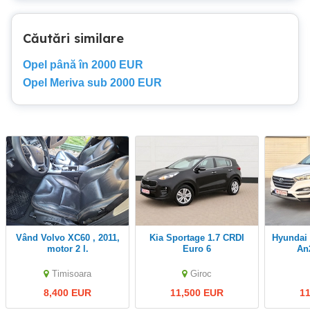
Căutări similare
Opel până în 2000 EUR
Opel Meriva sub 2000 EUR
Vând Volvo XC60 , 2011,
Kia Sportage 1.7 CRDI
Hyundai Tucson 1.7 CRDi
motor 2 l.
Euro 6
An
Timisoara
Giroc
8,400 EUR
11,500 EUR
1