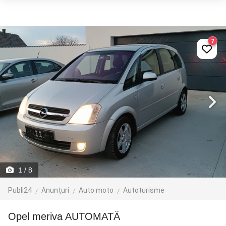
7
1
/ 8
Publi24
Anunțuri
Auto moto
Autoturisme
opel meriva AUTOMATĂ