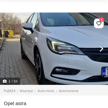
4
1
/ 10
Publi24
Anunțuri
Auto moto
Autoturisme
opel astra