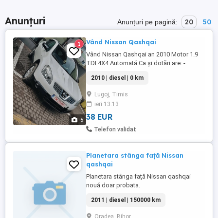
Anunțuri
20
50
Anunțuri pe pagină:
Vând Nissan Qashqai
1
Vând Nissan Qashqai an 2010 Motor 1.9
TDI 4X4 Automată Ca și dotări are: -
comenzi pe volan -panoramic -oglinzi
2010 | diesel | 0 km
electrice încălzite -navigație -dublu
climatronic -pilit automat -bord refrigerat -
Lugoj, Timis
jante aliaj -sistem audio original Nissan -
ieri 13:13
protectie ceață -senzori lumină -senzori
ceață -senzori ...
38 EUR
5
Telefon validat
Planetara stânga față Nissan
qashqai
Planetara stânga față Nissan qashqai
nouă doar probata.
2011 | diesel | 150000 km
Oradea, Bihor