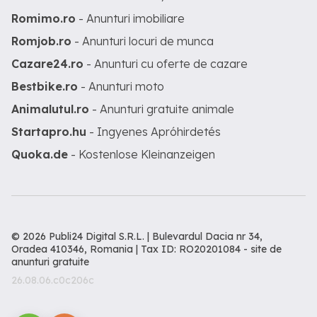
Romimo.ro
- Anunturi imobiliare
Romjob.ro
- Anunturi locuri de munca
Cazare24.ro
- Anunturi cu oferte de cazare
Bestbike.ro
- Anunturi moto
Animalutul.ro
- Anunturi gratuite animale
Startapro.hu
- Ingyenes Apróhirdetés
Quoka.de
- Kostenlose Kleinanzeigen
© 2026 Publi24 Digital S.R.L. | Bulevardul Dacia nr 34,
Oradea 410346, Romania | Tax ID: RO20201084 -
site de
anunturi gratuite
26.08.06.c0c206c