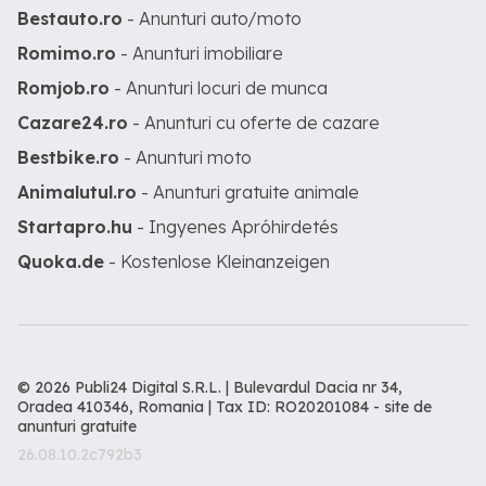
Bestauto.ro
- Anunturi auto/moto
Romimo.ro
- Anunturi imobiliare
Romjob.ro
- Anunturi locuri de munca
Cazare24.ro
- Anunturi cu oferte de cazare
Bestbike.ro
- Anunturi moto
Animalutul.ro
- Anunturi gratuite animale
Startapro.hu
- Ingyenes Apróhirdetés
Quoka.de
- Kostenlose Kleinanzeigen
© 2026 Publi24 Digital S.R.L. | Bulevardul Dacia nr 34,
Oradea 410346, Romania | Tax ID: RO20201084 -
site de
anunturi gratuite
26.08.10.2c792b3