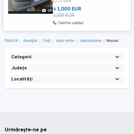
22 iunie
schimbata, prag lovit putin, fara rugina.
1,000 EUR
10
1,100 EUR
Telefon validat
Publi24
Anunțuri
Dolj
Auto moto
Autoturisme
Nissan
Categorii
Județe
Localități
Urmărește-ne pe