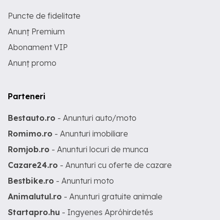
Puncte de fidelitate
Anunț Premium
Abonament VIP
Anunț promo
Parteneri
Bestauto.ro
- Anunturi auto/moto
Romimo.ro
- Anunturi imobiliare
Romjob.ro
- Anunturi locuri de munca
Cazare24.ro
- Anunturi cu oferte de cazare
Bestbike.ro
- Anunturi moto
Animalutul.ro
- Anunturi gratuite animale
Startapro.hu
- Ingyenes Apróhirdetés