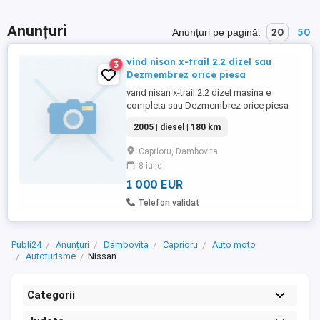
Anunțuri
20
50
Anunțuri pe pagină:
vind nisan x-trail 2.2 dizel sau
3
Dezmembrez orice piesa
vand nisan x-trail 2.2 dizel masina e
completa sau Dezmembrez orice piesa
pentru mai multe detalii sunați la nr
2005 | diesel | 180 km
Caprioru, Dambovita
8 iulie
1 000 EUR
Telefon validat
Publi24
Anunțuri
Dambovita
Caprioru
Auto moto
Autoturisme
Nissan
Categorii