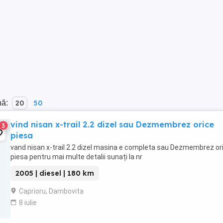
nă:
20
50
vind nisan x-trail 2.2 dizel sau Dezmembrez orice
3
piesa
vand nisan x-trail 2.2 dizel masina e completa sau Dezmembrez or
piesa pentru mai multe detalii sunați la nr
2005 | diesel | 180 km
Caprioru, Dambovita
8 iulie