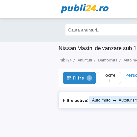
publi
24
.ro
Toate
Perso
Filtre
4
1
1
Nissan Masini de vanzare sub 1
Publi24
Anunțuri
Dambovita
Auto m
Toate
Pers
Filtre
4
1
1
→
Filtre active:
Auto moto
Autoturis