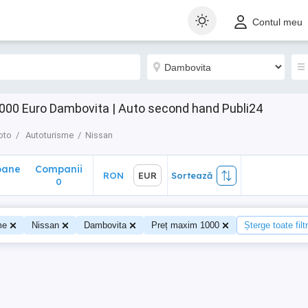
ane
Companii
RON
EUR
Sortează
Contul meu
0
000 Euro Dambovita | Auto second hand Publi24
oto
Autoturisme
Nissan
oane
Companii
RON
EUR
Sortează
0
me
Nissan
Dambovita
Preț maxim 1000
Șterge toate filt