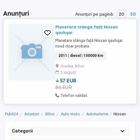
Anunțuri
20
50
Anunțuri pe pagină:
Planetara stânga față Nissan
qashqai
Planetara stânga față Nissan qashqai
nouă doar probata.
2011 | diesel | 150000 km
Oradea, Bihor
5 august
57 EUR
86 EUR
Telefon validat
Publi24
Anunțuri
Bihor
Auto moto
Autoturisme
Nissan
Categorii