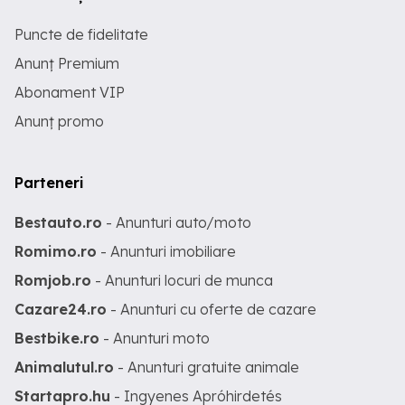
Puncte de fidelitate
Anunț Premium
Abonament VIP
Anunț promo
Parteneri
Bestauto.ro
- Anunturi auto/moto
Romimo.ro
- Anunturi imobiliare
Romjob.ro
- Anunturi locuri de munca
Cazare24.ro
- Anunturi cu oferte de cazare
Bestbike.ro
- Anunturi moto
Animalutul.ro
- Anunturi gratuite animale
Startapro.hu
- Ingyenes Apróhirdetés