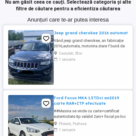
Nu am găsit ceea ce cauți.
Selectează categoria și alte
filtre de căutare pentru a eficientiza căutarea
Anunțuri care te-ar putea interesa
Jeep grand cherokee 2016 automat
Vând jeep grand cherokee, an fabricație
2016,automata, motorina.stare f bună de
funcționare, scaunele au tapițerie din
Caciulati, Ilfov
material textil, nu din piele. 300000km Preț
1 ianuarie
10000EUR negociabil
Ford Focus MK4 1.5TDci an2019
carte RAR+ITP efectuate
##Masina se vinde cu carte+certificat
autenticitate itp valabil 2ani+ fiscal pe loc
## -Ford Focus MK4-1.5TDci 95cp DIESEL
Ploiesti, Prahova
EURO 6 an2019 fără AD Blue -245.000KM
1 ianuarie
Reali 100% (istoric verificat ),Carte