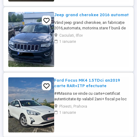
dotari suplimentare ...
Jeep grand cherokee 2016 automat
Vând jeep grand cherokee, an fabricație
2016,automata, motorina.stare f bună de
funcționare, scaunele au tapițerie din
Caciulati, Ilfov
material textil, nu din piele. 300000km Preț
1 ianuarie
10000EUR negociabil
Ford Focus MK4 1.5TDci an2019
carte RAR+ITP efectuate
##Masina se vinde cu carte+certificat
autenticitate itp valabil 2ani+ fiscal pe loc
## -Ford Focus MK4-1.5TDci 95cp DIESEL
Ploiesti, Prahova
EURO 6 an2019 fără AD Blue -245.000KM
1 ianuarie
Reali 100% (istoric verificat ),Carte
Service+facturi doveditoare!!! Raport
carvertical vezi poze -Cumparata de la
privat unic proprietar ...