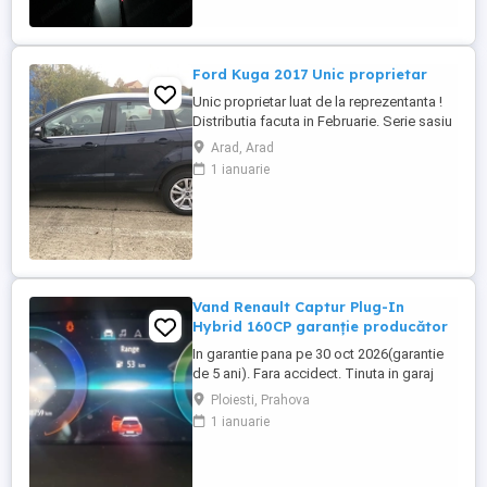
Motorizare ...
Ford Kuga 2017 Unic proprietar
Unic proprietar luat de la reprezentanta !
Distributia facuta in Februarie. Serie sasiu
WF0AXXWPMAHC82078
Arad, Arad
1 ianuarie
Vand Renault Captur Plug-In
Hybrid 160CP garanție producător
In garantie pana pe 30 oct 2026(garantie
de 5 ani). Fara accidect. Tinuta in garaj
(arata ca noua, nu are zgarieturi). Folosita
Ploiesti, Prahova
doar la naveta(30km zilnic). Nu are urme
1 ianuarie
de uzura, placutele si discurile nu sunt
deloc uzate datarita sistemului de franare
regenerativa. Masina are foarte multe