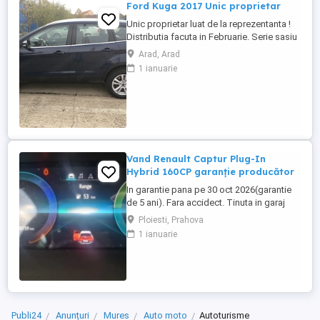
Ford Kuga 2017 Unic proprietar
Unic proprietar luat de la reprezentanta !
Distributia facuta in Februarie. Serie sasiu
WF0AXXWPMAHC82078
Arad, Arad
1 ianuarie
Vand Renault Captur Plug-In
Hybrid 160CP garanție producător
In garantie pana pe 30 oct 2026(garantie
de 5 ani). Fara accidect. Tinuta in garaj
(arata ca noua, nu are zgarieturi). Folosita
Ploiesti, Prahova
doar la naveta(30km zilnic). Nu are urme
1 ianuarie
de uzura, placutele si discurile nu sunt
deloc uzate datarita sistemului de franare
regenerativa. Masina are foarte multe
dotari suplimentare ...
Publi24
Anunțuri
Mures
Auto moto
Autoturisme