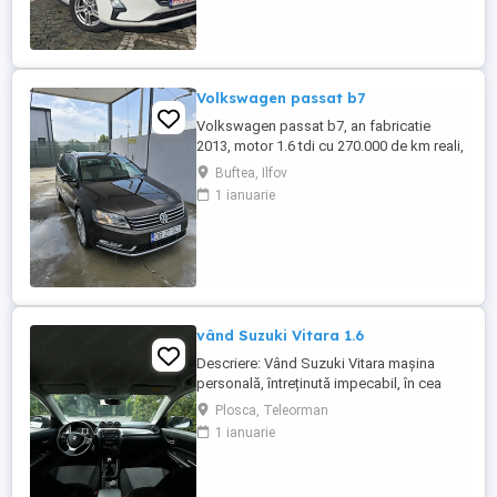
Service+facturi doveditoare!!! Raport
carvertical vezi poze -Cumparata de la
privat unic proprietar ...
Volkswagen passat b7
Volkswagen passat b7, an fabricatie
2013, motor 1.6 tdi cu 270.000 de km reali,
cutie manuala. Masina personala de
Buftea, Ilfov
aproximativ 3 ani, cu revizii la timp si
1 ianuarie
intretinere corespunzatoare, interior din
piele crem impecabil fara urme de uzura,
plafon panoramic functional, incalzire in
scaune, sistem audio ...
vând Suzuki Vitara 1.6
Descriere: Vând Suzuki Vitara mașina
personală, întreținută impecabil, în cea
mai căutată configurație pentru fiabilitate:
Plosca, Teleorman
motorul 1.6 benzină aspirat (distribuție
1 ianuarie
lanț) și tracțiune integrală AllGrip Date
tehnice & istoric : Rulaj:330140( reali
verificabili) Proprietar: al doilea proprietar