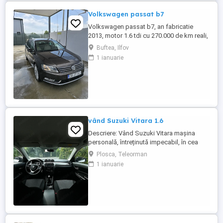
Volkswagen passat b7
Volkswagen passat b7, an fabricatie
2013, motor 1.6 tdi cu 270.000 de km reali,
cutie manuala. Masina personala de
Buftea, Ilfov
aproximativ 3 ani, cu revizii la timp si
1 ianuarie
intretinere corespunzatoare, interior din
piele crem impecabil fara urme de uzura,
plafon panoramic functional, incalzire in
scaune, sistem audio ...
vând Suzuki Vitara 1.6
Descriere: Vând Suzuki Vitara mașina
personală, întreținută impecabil, în cea
mai căutată configurație pentru fiabilitate:
Plosca, Teleorman
motorul 1.6 benzină aspirat (distribuție
1 ianuarie
lanț) și tracțiune integrală AllGrip Date
tehnice & istoric : Rulaj:330140( reali
verificabili) Proprietar: al doilea proprietar
Motorizare ...