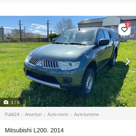
2
1
/ 9
Publi24
Anunțuri
Auto moto
Autoturisme
Mitsubishi L200. 2014