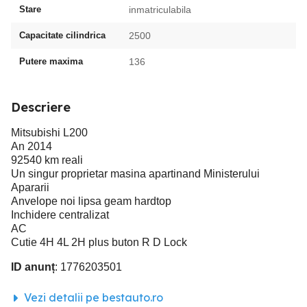
Stare
inmatriculabila
Capacitate cilindrica
2500
Putere maxima
136
Descriere
Mitsubishi L200
An 2014
92540 km reali
Un singur proprietar masina apartinand Ministerului
Apararii
Anvelope noi lipsa geam hardtop
Inchidere centralizat
AC
Cutie 4H 4L 2H plus buton R D Lock
ID anunț
: 1776203501
Vezi detalii pe bestauto.ro