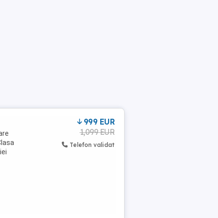
999 EUR
1,099 EUR
are
Clasa
Telefon validat
iei