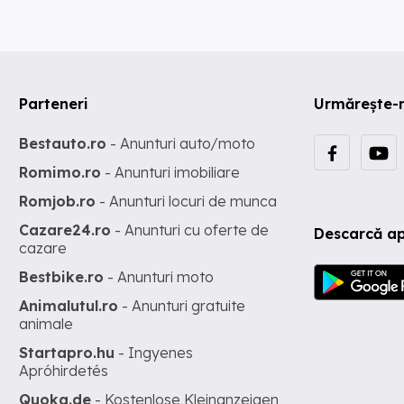
Parteneri
Urmărește-
Bestauto.ro
- Anunturi auto/moto
Romimo.ro
- Anunturi imobiliare
Romjob.ro
- Anunturi locuri de munca
Cazare24.ro
- Anunturi cu oferte de
Descarcă ap
cazare
Bestbike.ro
- Anunturi moto
Animalutul.ro
- Anunturi gratuite
animale
Startapro.hu
- Ingyenes
Apróhirdetés
Quoka.de
- Kostenlose Kleinanzeigen