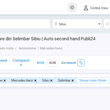
ane
Companii
RON
EUR
Sortează
Contul meu
0
e din Selimbar Sibiu | Auto second hand Publi24
Auto moto
Autoturisme
Mercedes-benz
oane
Companii
RON
EUR
Sortează
0
me
Mercedes-benz
Sibiu
Selimbar
Șterge toate filtrele