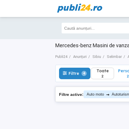
publi
24
.ro
Toate
Perso
Filtre
4
2
2
Mercedes-benz Masini de vanzar
Publi24
Anunțuri
Sibiu
Selimbar
Toate
Pers
Filtre
4
2
2
→
Filtre active:
Auto moto
Autoturis