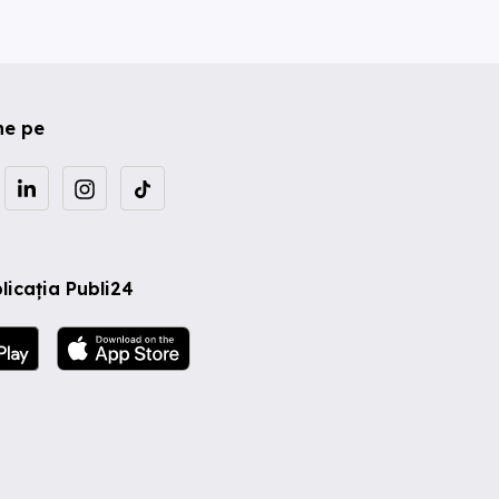
ne pe
licația Publi24