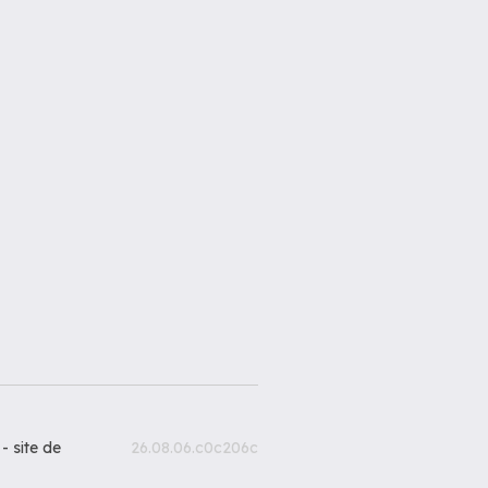
 -
site de
26.08.06.c0c206c