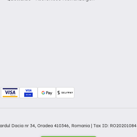
levardul Dacia nr 34, Oradea 410346, Romania | Tax ID: RO20201084