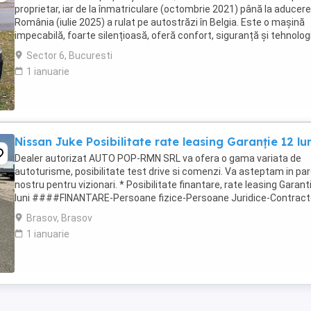
proprietar, iar de la înmatriculare (octombrie 2021) până la aducere
România (iulie 2025) a rulat pe autostrăzi în Belgia. Este o mașină
impecabilă, foarte silențioasă, oferă confort, siguranță și tehnolog
avansată. Modelul ...
Sector 6, Bucuresti
1 ianuarie
Nissan Juke Posibilitate rate leasing Garanție 12 lu
Dealer autorizat AUTO POP-RMN SRL va ofera o gama variata de
autoturisme, posibilitate test drive si comenzi. Va asteptam in par
nostru pentru vizionari. * Posibilitate finantare, rate leasing Garant
luni ####FINANTARE-Persoane fizice-Persoane Juridice-Contract
munca in strainatate###Posibilitate ...
Brasov, Brasov
1 ianuarie