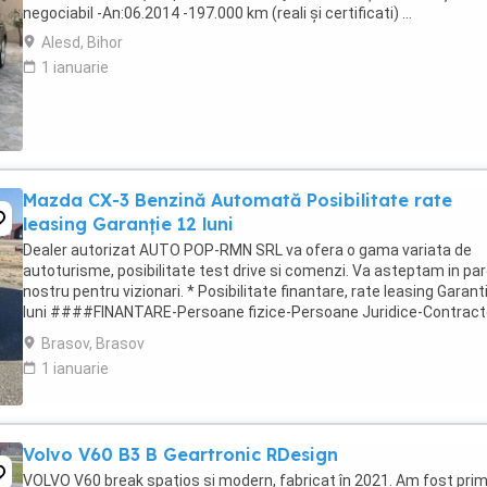
negociabil -An:06.2014 -197.000 km (reali și certificati) ...
Alesd, Bihor
1 ianuarie
Mazda CX-3 Benzină Automată Posibilitate rate
leasing Garanție 12 luni
Dealer autorizat AUTO POP-RMN SRL va ofera o gama variata de
autoturisme, posibilitate test drive si comenzi. Va asteptam in par
nostru pentru vizionari. * Posibilitate finantare, rate leasing Garant
luni ####FINANTARE-Persoane fizice-Persoane Juridice-Contract
munca in strainatate### ...
Brasov, Brasov
1 ianuarie
Volvo V60 B3 B Geartronic RDesign
VOLVO V60 break spațios și modern, fabricat în 2021. Am fost prim