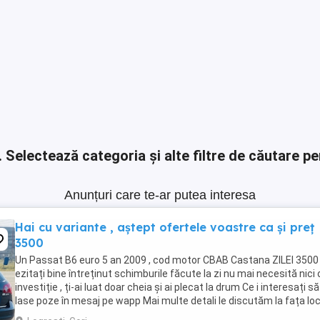
.
Selectează categoria și alte filtre de căutare pe
Anunțuri care te-ar putea interesa
Hai cu variante , aștept ofertele voastre ca și preț
3500
Un Passat B6 euro 5 an 2009 , cod motor CBAB Castana ZILEI 3500 
ezitați bine întreținut schimburile făcute la zi nu mai necesită nici 
investiție , ți-ai luat doar cheia și ai plecat la drum Ce i interesați să
lase poze în mesaj pe wapp Mai multe detali le discutăm la fața loc
...