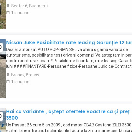
avansată. Modelul ...
Sector 6, Bucuresti
1 ianuarie
Nissan Juke Posibilitate rate leasing Garanție 12 lu
Dealer autorizat AUTO POP-RMN SRL va ofera o gama variata de
autoturisme, posibilitate test drive si comenzi. Va asteptam in par
nostru pentru vizionari. * Posibilitate finantare, rate leasing Garant
luni ####FINANTARE-Persoane fizice-Persoane Juridice-Contract
munca in strainatate###Posibilitate ...
Brasov, Brasov
1 ianuarie
Hai cu variante , aștept ofertele voastre ca și preț
3500
Un Passat B6 euro 5 an 2009 , cod motor CBAB Castana ZILEI 3500 
ezitați bine întreținut schimburile făcute la zi nu mai necesită nici 