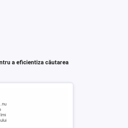
ntru a eficientiza căutarea
..nu
o
 îmi
ului