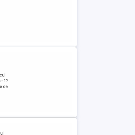
cul
ie 12
e de
ul