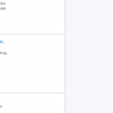
 îmi
ului
a,
4 cp,
ni