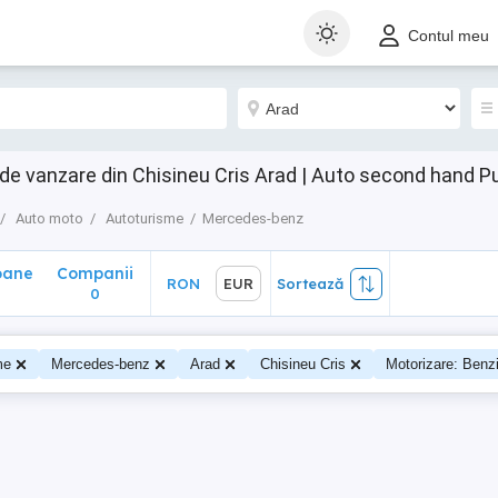
ane
Companii
RON
EUR
Sortează
Contul meu
0
e vanzare din Chisineu Cris Arad | Auto second hand P
Auto moto
Autoturisme
Mercedes-benz
oane
Companii
RON
EUR
Sortează
0
0
me
Mercedes-benz
Arad
Chisineu Cris
Motorizare: Benz