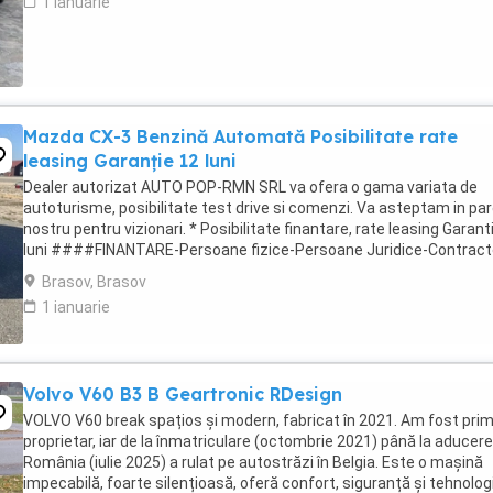
1 ianuarie
Mazda CX-3 Benzină Automată Posibilitate rate
leasing Garanție 12 luni
Dealer autorizat AUTO POP-RMN SRL va ofera o gama variata de
autoturisme, posibilitate test drive si comenzi. Va asteptam in par
nostru pentru vizionari. * Posibilitate finantare, rate leasing Garant
luni ####FINANTARE-Persoane fizice-Persoane Juridice-Contract
munca in strainatate### ...
Brasov, Brasov
1 ianuarie
Volvo V60 B3 B Geartronic RDesign
VOLVO V60 break spațios și modern, fabricat în 2021. Am fost prim
proprietar, iar de la înmatriculare (octombrie 2021) până la aducere
România (iulie 2025) a rulat pe autostrăzi în Belgia. Este o mașină
impecabilă, foarte silențioasă, oferă confort, siguranță și tehnolog