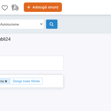
Adaugă anunț
ubli24
ina
Șterge toate filtrele