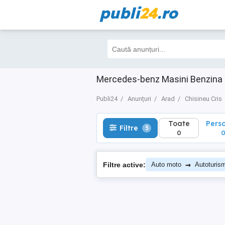
publi
24
.ro
Toate
Perso
Filtre
5
0
0
Mercedes-benz Masini Benzina d
Publi24
Anunțuri
Arad
Chisineu Cris
Toate
Pers
Filtre
5
0
→
Filtre active:
Auto moto
Autoturis