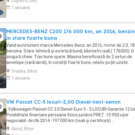
Logresti, Gorj
1 ianuarie
MERCEDES-BENZ C200 176 000 km, an 2016, benzin
in stare foarte buna
Vand autoturism marca Mercedes-Benz, an 2016, motor de 2.0, 18
benzina. Stare tehnică și estetică bună, kilometri reali ( 176000). O
singură cheie. Tractiune spate. Masina beneficiază de 2 seturi de
anvelope (vară iarnă), în condiții foarte bune, relativ puțin uzate.
Schimburile de ulei și întreținerea ...
Oradea, Bihor
1 ianuarie
VW Passat CC-5 locuri-2,00 Diesel-navi-xenon
. Volkswagen Passat CC 2.0 Diesel-Euro 5 - 5 LOCURI Garantie 12 lu
Posibilitate finanțare persoane fizice juridice PREȚ: 10.950 ușor
negociabil -An:06.2014 -197.000 km (reali și certificati) ...
Alesd, Bihor