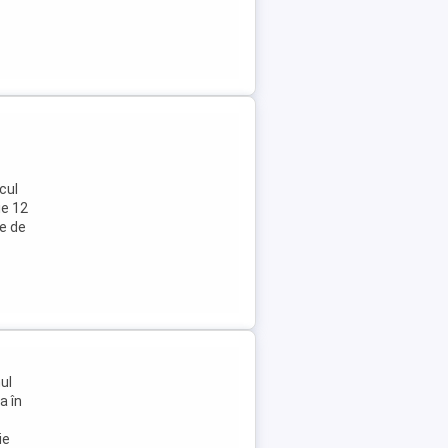
cul
ie 12
e de
ul
a în
ie