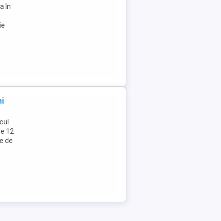
a în
ie
ni
cul
ie 12
e de