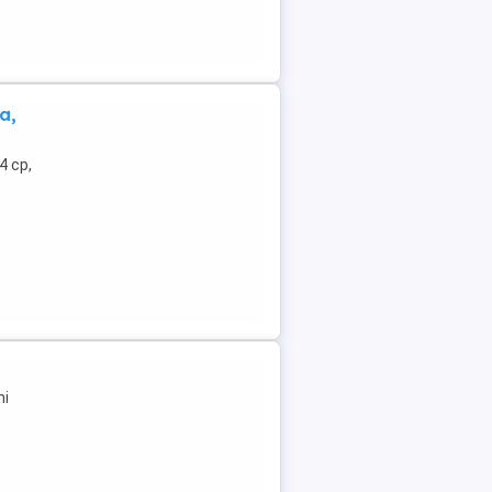
a,
4 cp,
ni