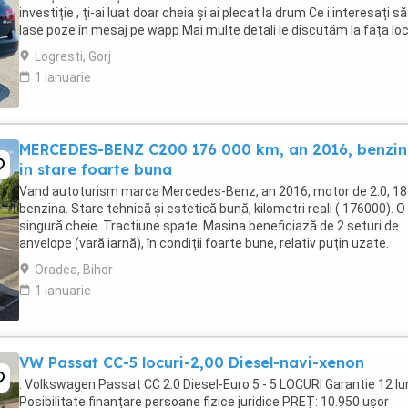
investiție , ți-ai luat doar cheia și ai plecat la drum Ce i interesați să
lase poze în mesaj pe wapp Mai multe detali le discutăm la fața loc
...
Logresti, Gorj
1 ianuarie
MERCEDES-BENZ C200 176 000 km, an 2016, benzin
in stare foarte buna
Vand autoturism marca Mercedes-Benz, an 2016, motor de 2.0, 18
benzina. Stare tehnică și estetică bună, kilometri reali ( 176000). O
singură cheie. Tractiune spate. Masina beneficiază de 2 seturi de
anvelope (vară iarnă), în condiții foarte bune, relativ puțin uzate.
Schimburile de ulei și întreținerea ...
Oradea, Bihor
1 ianuarie
VW Passat CC-5 locuri-2,00 Diesel-navi-xenon
. Volkswagen Passat CC 2.0 Diesel-Euro 5 - 5 LOCURI Garantie 12 lu
Posibilitate finanțare persoane fizice juridice PREȚ: 10.950 ușor