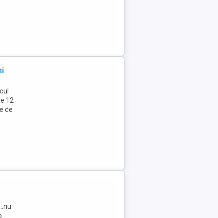
ni
cul
ie 12
e de
..nu
o