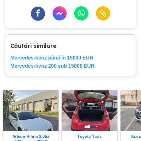
Căutări similare
Mercedes-benz până în 15000 EUR
Mercedes-benz 200 sub 15000 EUR
Arteon R-line 2.0tsi
Toyota Yaris
Kia