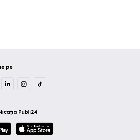
ne pe
licația Publi24