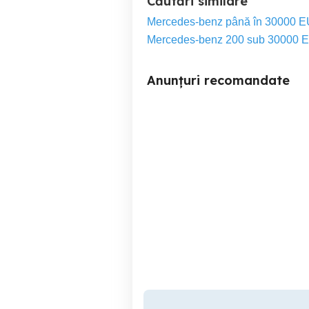
Căutări similare
Mercedes-benz până în 30000 
Mercedes-benz 200 sub 30000 
Anunțuri recomandate
Vând Fiat benzină 2008
Calarasi
1,700 EUR