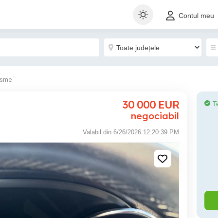
Contul meu
isme
30 000
EUR
T
negociabil
Valabil din 6/26/2026 12:20:39 PM