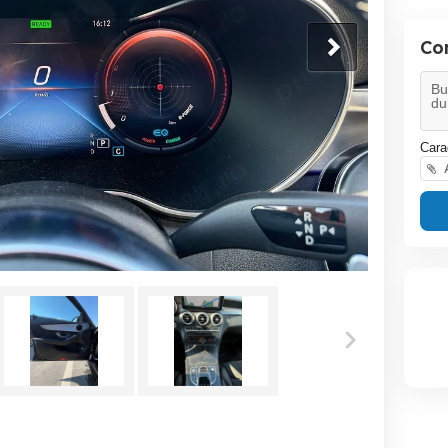
Co
Cara
A