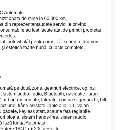
 Automatic
hizitionata de mine la 60.000 km,
 din reprezentanta,toate serviciile privind
onsumabile au fost facute atat de primul propietar
ercedes.
t, potrivit atât pentru oraș, cât și pentru drumuri
 și estetică foarte bună, cu acte complete.
ă
utomată pe două zone, geamuri electrice, oglinzi
l, sistem audio, radio, Bluetooth, navigație, faruri
rbag-uri frontale, laterale, cortină și genunchi, hill
racțiune, frâne asistate, jante aliaj 18 , volan
u padele, keyless start, scaune față reglabile
zori ploaie, sistem hands-free, sistem audio
ță fază lunga Automata.
 Putere 184Cp + 20Cp Electric