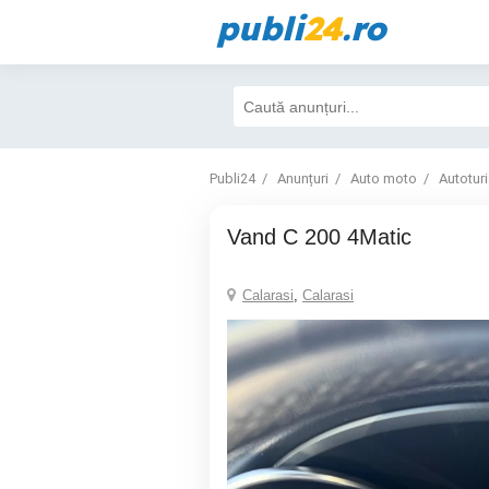
publi
24
.ro
Publi24
Anunțuri
Auto moto
Autotur
Vand C 200 4Matic
Calarasi
,
Calarasi