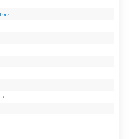
-benz
ata