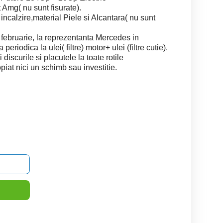
 Amg( nu sunt fisurate).
ncalzire,material Piele si Alcantara( nu sunt
a februarie, la reprezentanta Mercedes in
periodica la ulei( filtre) motor+ ulei (filtre cutie).
iscurile si placutele la toate rotile
piat nici un schimb sau investitie.