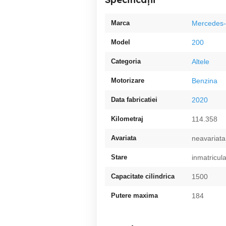
Marca
Mercedes
Model
200
Categoria
Altele
Motorizare
Benzina
Data fabricatiei
2020
Kilometraj
114.358
Avariata
neavariata
Stare
inmatricul
Capacitate cilindrica
1500
Putere maxima
184