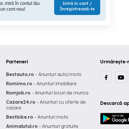
r, intră în contul tău
Intră în cont /
Înregistrează-te
 un cont nou!
Parteneri
Urmărește-
Bestauto.ro
- Anunturi auto/moto
Romimo.ro
- Anunturi imobiliare
Romjob.ro
- Anunturi locuri de munca
Cazare24.ro
- Anunturi cu oferte de
Descarcă ap
cazare
Bestbike.ro
- Anunturi moto
Animalutul.ro
- Anunturi gratuite