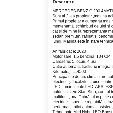
Descriere
MERCEDES-BENZ C 200 4MATIC
Sunt al 2 lea propietar ,masina ac
Primul propietar a cumparat masina
mentenanță, schimburi de ulei si c
cat si de mine la reprezentanta m
sedan premium, rafinat și performan
lungi. Mașina este în stare tehnică
An fabricație: 2020
Motorizare: 1.5 benzină, 184 CP
Caroserie: 5 locuri, 4 uși
Cutie automată, tracțiune integral
Kilometraj: 114500
Principalele dotări: climatizare a
electrice și încălzite, cruise contro
LED, lumini spate LED, ABS, ESP, ai
holder, sistem Start Stop, control t
multifuncțional îmbrăcat în piele c
electric, suspensie reglabilă, sen
performant, pilot automat, asisten
Tehnologie Mild Hybrid EQ-Boost