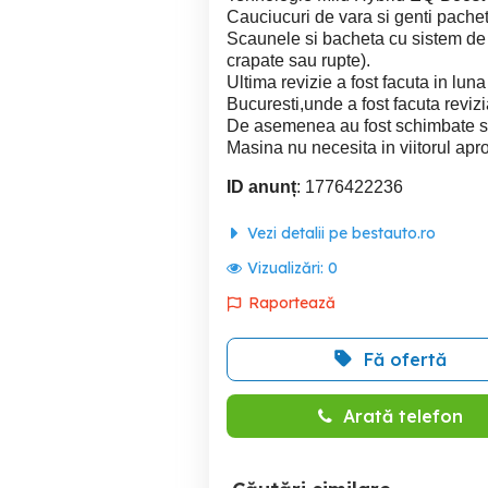
Cauciucuri de vara si genti pachet
Scaunele si bacheta cu sistem de i
crapate sau rupte).
Ultima revizie a fost facuta in lun
Bucuresti,unde a fost facuta revizia 
De asemenea au fost schimbate si d
Masina nu necesita in viitorul apro
ID anunț
: 1776422236
Vezi detalii pe bestauto.ro
Vizualizări:
0
Raportează
Fă ofertă
Arată telefon