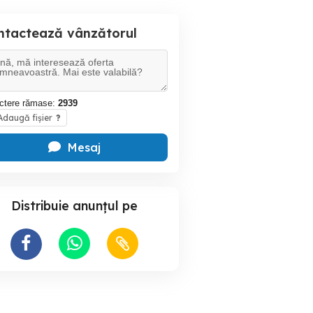
ntactează vânzătorul
ctere rămase:
2939
daugă fișier
?
Mesaj
Distribuie anunțul pe