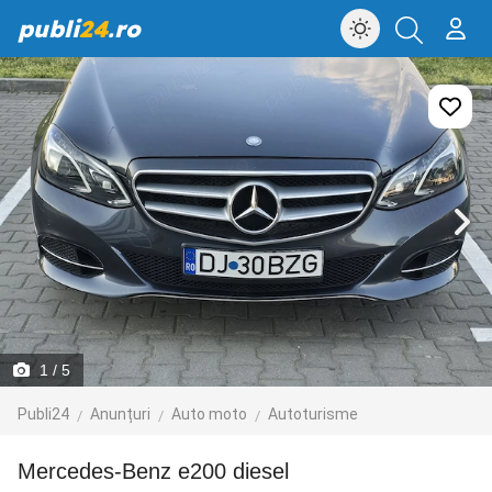
publi
24
.ro
1
/ 5
Publi24
Anunțuri
Auto moto
Autoturisme
Mercedes-Benz e200 diesel