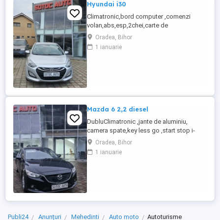
Hyundai i30
Climatronic,bord computer ,comenzi
volan,abs,esp,2chei,carte de
service,inchidere centralizata,servo , radio
Oradea, Bihor
cd,incalzire in scaune ,cotiera fata
1 ianuarie
,geamuri electrice, vopsea metalizata,
proiectoare de ceata,8 x airbag,oglinzi
electrice și încălzite ,carlig pentru
remorca, senzori de parcare scaun, pilot ...
Mazda 6 2,2 diesel
DubluClimatronic ,jante de aluminiu,
camera spate,key less go ,start stop i-
eloop,pilot automat., carlig pentru
Oradea, Bihor
remorca,bord computer,geamuri
1 ianuarie
electrice,incalzire in scaune,cotiera
fata,închidere centralizata,
servo,abs,oglinzi electrice și încălzite ,,10x
airbag,radio cd,stare impecabila,2.2diesel
,150ps ...
Publi24
Anunțuri
Mehedinti
Auto moto
Autoturisme