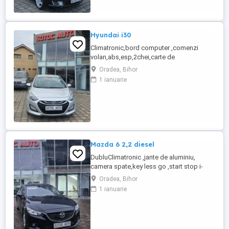
automat,proiectoare ...
Hyundai i30
Climatronic,bord computer ,comenzi
volan,abs,esp,2chei,carte de
service,inchidere centralizata,servo , radio
Oradea, Bihor
cd,incalzire in scaune ,cotiera fata
1 ianuarie
,geamuri electrice, vopsea metalizata,
proiectoare de ceata,8 x airbag,oglinzi
electrice și încălzite ,carlig pentru
remorca, senzori de parcare scaun, pilot ...
Mazda 6 2,2 diesel
DubluClimatronic ,jante de aluminiu,
camera spate,key less go ,start stop i-
eloop,pilot automat., carlig pentru
Oradea, Bihor
remorca,bord computer,geamuri
1 ianuarie
electrice,incalzire in scaune,cotiera
fata,închidere centralizata,
servo,abs,oglinzi electrice și încălzite ,,10x
airbag,radio cd,stare impecabila,2.2diesel