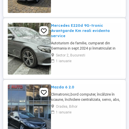
și ploaie,cotiera fata spate,jante de
aluminiu,8 x airbag ,oglinzi electrice ...
Mercedes E220d 9G-tronic
Avantgarde Km reali evidenta
service
Autoturism de familie, cumparat din
Germania in sept.2024 și înmatriculat in
Romania in feb.2025, proprietar persoană
Sector 2, Bucuresti
fizică. Masina de NEFUMATORI. Kilometri
1 ianuarie
reali, carte service electronica in reteaua
Mercedes + factura si deviz service revizie
Romania. Stare tehnica ireprosabila,
accept orice verificare ...
Mazda 6 2.0
Climatronic,bord computer, încălzire în
scaune, închidere centralizata, servo, abs,
esp, 2chei, oglinzi electrice și încălzite,
Oradea, Bihor
senzori de lumina, parbriz fata incalzit,
1 ianuarie
geamuri electrice, comenzi volan, jante de
aluminiu, carlig pentru remorca, 8x airbag,
cotiera fata și spate, pilot