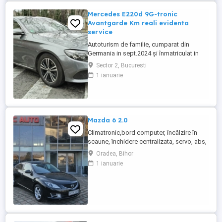
Mercedes E220d 9G-tronic
Avantgarde Km reali evidenta
service
Autoturism de familie, cumparat din
Germania in sept.2024 și înmatriculat in
Romania in feb.2025, proprietar persoană
Sector 2, Bucuresti
fizică. Masina de NEFUMATORI. Kilometri
1 ianuarie
reali, carte service electronica in reteaua
Mercedes + factura si deviz service revizie
Romania. Stare tehnica ireprosabila,
accept orice verificare ...
Mazda 6 2.0
Climatronic,bord computer, încălzire în
scaune, închidere centralizata, servo, abs,
esp, 2chei, oglinzi electrice și încălzite,
Oradea, Bihor
senzori de lumina, parbriz fata incalzit,
1 ianuarie
geamuri electrice, comenzi volan, jante de
aluminiu, carlig pentru remorca, 8x airbag,
cotiera fata și spate, pilot
automat,proiectoare ...