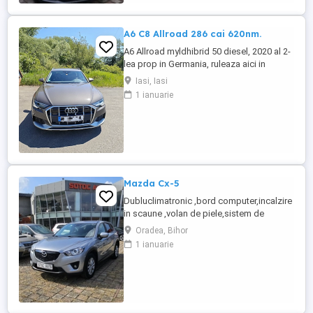
,150ps ...
A6 C8 Allroad 286 cai 620nm.
A6 Allroad myldhibrid 50 diesel, 2020 al 2-
lea prop in Germania, ruleaza aici in
Stuttgart, full istoric service pachet
Iasi, Iasi
bussiness. Nu fac schimburi!!! !!! detalii
1 ianuarie
Mazda Cx-5
Dubluclimatronic ,bord computer,incalzire
in scaune ,volan de piele,sistem de
navigatie ,închidere centralizata,pilot
Oradea, Bihor
automat,servo,proiectoare de
1 ianuarie
ceata,comenzi volan,senzori parcare fata
și spate,geamuri electrice,senzori lumina
și ploaie,cotiera fata spate,jante de
aluminiu,8 x airbag ,oglinzi electrice ...