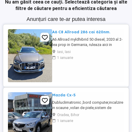
Nu am găsit ceea ce cauți.
Selectează categoria și alte
filtre de căutare pentru a eficientiza căutarea
Anunțuri care te-ar putea interesa
A6 C8 Allroad 286 cai 620nm.
A6 Allroad myldhibrid 50 diesel, 2020 al 2-
lea prop in Germania, ruleaza aici in
Stuttgart, full istoric service pachet
Iasi, Iasi
bussiness. Nu fac schimburi!!! !!! detalii
1 ianuarie
Mazda Cx-5
Dubluclimatronic ,bord computer,incalzire
in scaune ,volan de piele,sistem de
navigatie ,închidere centralizata,pilot
Oradea, Bihor
automat,servo,proiectoare de
1 ianuarie
ceata,comenzi volan,senzori parcare fata
și spate,geamuri electrice,senzori lumina