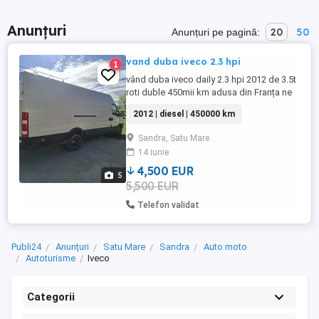
Anunțuri
20
50
Anunțuri pe pagină:
vand duba iveco 2.3 hpi
1
vând duba iveco daily 2.3 hpi 2012 de 3.5t
roti duble 450mii km adusa din Franța ne
rulata in tara 4500 EUR negociabil
2012 | diesel | 450000 km
Sandra, Satu Mare
14 iunie
4,500 EUR
5
5,500 EUR
Telefon validat
Publi24
Anunțuri
Satu Mare
Sandra
Auto moto
Autoturisme
Iveco
Categorii