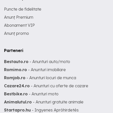
Puncte de fidelitate
Anunț Premium
Abonament VIP
Anunț promo
Parteneri
Bestauto.ro
- Anunturi auto/moto
Romimo.ro
- Anunturi imobiliare
Romjob.ro
- Anunturi locuri de munca
Cazare24.ro
- Anunturi cu oferte de cazare
Bestbike.ro
- Anunturi moto
Animalutul.ro
- Anunturi gratuite animale
Startapro.hu
- Ingyenes Apróhirdetés