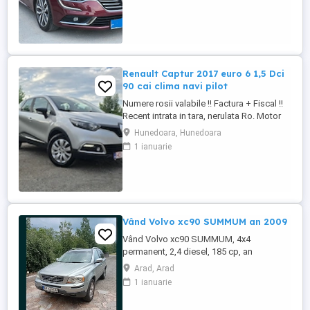
tapiterie din piele scaune fata cu reglaj
electric incalzite,ventilate si cu functie de
masaj ...
Renault Captur 2017 euro 6 1,5 Dci
90 cai clima navi pilot
Numere rosii valabile !! Factura + Fiscal !!
Recent intrata in tara, nerulata Ro. Motor
de 1,5 diesel, 90 cai, euro 6. Cutie
Hunedoara, Hunedoara
manuala. Consum 4,5 %. Km Reali. Carte
1 ianuarie
service ! Fara elemente revopsite.
Climatronic ( AC ). Perfect functional.
Navigatie mare cu touch. 4 geamuri
electrice. Oglinzi electrice. ...
Vând Volvo xc90 SUMMUM an 2009
Vând Volvo xc90 SUMMUM, 4x4
permanent, 2,4 diesel, 185 cp, an
2009,automatic, gri, 250.000 km, ( reali,
Arad, Arad
confirmați prin actele deținute, TUV,
1 ianuarie
facturi service etc, adus din Germania in
aprilie, înmatriculat în România, acte la zi,