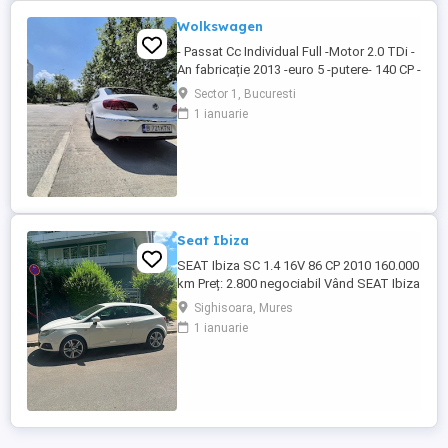
Wolkswagen
- Passat Cc Individual Full -Motor 2.0 TDi -
An fabricație 2013 -euro 5 -putere- 140 CP -
cutie manuală -DPF Activ -km 342000
Sector 1, Bucuresti
100% Reali! (Ofer seria) Dotării: - Auto hold
1 ianuarie
- Senzori parcare fata spate cu afisaj -
Camera marsalier - Geamuri electrice fata
spate - Oglinzi rabatabile electric si ...
Seat Ibiza
SEAT Ibiza SC 1.4 16V 86 CP 2010 160.000
km Preț: 2.800 negociabil Vând SEAT Ibiza
SC (3 uși), an fabricație 2010, în stare
Sighisoara, Mures
tehnică foarte bună. Detalii: * Motor 1.4
1 ianuarie
16V benzină 86 CP * Cutie manuală, 5
trepte * 160.000 km * Înmatriculată în
Germania * TÜV valabil încă 1 an * Carte
de service * ...