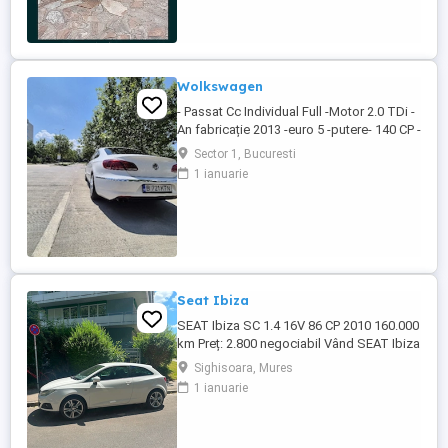
proprietar Mașina este foarte ingrijita și
rulează perfect, vopsea originala ...
Wolkswagen
- Passat Cc Individual Full -Motor 2.0 TDi -
An fabricație 2013 -euro 5 -putere- 140 CP -
cutie manuală -DPF Activ -km 342000
Sector 1, Bucuresti
100% Reali! (Ofer seria) Dotării: - Auto hold
1 ianuarie
- Senzori parcare fata spate cu afisaj -
Camera marsalier - Geamuri electrice fata
spate - Oglinzi rabatabile electric si ...
Seat Ibiza
SEAT Ibiza SC 1.4 16V 86 CP 2010 160.000
km Preț: 2.800 negociabil Vând SEAT Ibiza
SC (3 uși), an fabricație 2010, în stare
Sighisoara, Mures
tehnică foarte bună. Detalii: * Motor 1.4
1 ianuarie
16V benzină 86 CP * Cutie manuală, 5
trepte * 160.000 km * Înmatriculată în
Germania * TÜV valabil încă 1 an * Carte