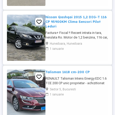
de service * ...
Nissan Qashqai 2015 1,2 DIG-T 116
CP 95900KM Clima Senzori Pilot
Leduri
Factura+ Fiscal !! Recent intrata in tara,
nerulata Ro. Motor de 1,2 benzina, 116 cai,
4 pistoane, distributie Lant Cutie manuala
Hunedoara, Hunedoara
6+1 95900 km Absolut Reali. carte service,
1 ianuarie
facturi de intretinere. Ultimu service la 13.
km. Fara elemente revopsite, totul Original.
2 randuri de roti vara cu jante Aliaj ...
Talisman 1618 cm-200 CP
RENAULT Talisman Intens Energy EDC 1.6
TCE 200 CP unic proprietar - achizitionat
de nou din Romania istoric service la zi
Sector 5, Bucuresti
doar la reprezentanta faruri full LED
1 ianuarie
proiectoare LED sistem audio BOSE
tapiterie din piele scaune fata cu reglaj
electric incalzite,ventilate si cu functie de
masaj ...