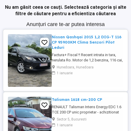
Nu am găsit ceea ce cauți.
Selectează categoria și alte
filtre de căutare pentru a eficientiza căutarea
Anunțuri care te-ar putea interesa
Nissan Qashqai 2015 1,2 DIG-T 116
CP 95900KM Clima Senzori Pilot
Leduri
Factura+ Fiscal !! Recent intrata in tara,
nerulata Ro. Motor de 1,2 benzina, 116 cai,
4 pistoane, distributie Lant Cutie manuala
Hunedoara, Hunedoara
6+1 95900 km Absolut Reali. carte service,
1 ianuarie
facturi de intretinere. Ultimu service la 13.
km. Fara elemente revopsite, totul Original.
2 randuri de roti vara cu jante Aliaj ...
Talisman 1618 cm-200 CP
RENAULT Talisman Intens Energy EDC 1.6
TCE 200 CP unic proprietar - achizitionat
de nou din Romania istoric service la zi
Sector 5, Bucuresti
doar la reprezentanta faruri full LED
1 ianuarie
proiectoare LED sistem audio BOSE