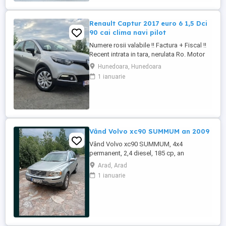
Renault Captur 2017 euro 6 1,5 Dci
90 cai clima navi pilot
Numere rosii valabile !! Factura + Fiscal !!
Recent intrata in tara, nerulata Ro. Motor
de 1,5 diesel, 90 cai, euro 6. Cutie
Hunedoara, Hunedoara
manuala. Consum 4,5 %. Km Reali. Carte
1 ianuarie
service ! Fara elemente revopsite.
Climatronic ( AC ). Perfect functional.
Navigatie mare cu touch. 4 geamuri
electrice. Oglinzi electrice. ...
Vând Volvo xc90 SUMMUM an 2009
Vând Volvo xc90 SUMMUM, 4x4
permanent, 2,4 diesel, 185 cp, an
2009,automatic, gri, 250.000 km, ( reali,
Arad, Arad
confirmați prin actele deținute, TUV,
1 ianuarie
facturi service etc, adus din Germania in
aprilie, înmatriculat în România, acte la zi,
proprietar Mașina este foarte ingrijita și
rulează perfect, vopsea originala ...