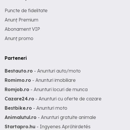
Puncte de fidelitate
Anunț Premium
Abonament VIP
Anunț promo
Parteneri
Bestauto.ro
- Anunturi auto/moto
Romimo.ro
- Anunturi imobiliare
Romjob.ro
- Anunturi locuri de munca
Cazare24.ro
- Anunturi cu oferte de cazare
Bestbike.ro
- Anunturi moto
Animalutul.ro
- Anunturi gratuite animale
Startapro.hu
- Ingyenes Apróhirdetés