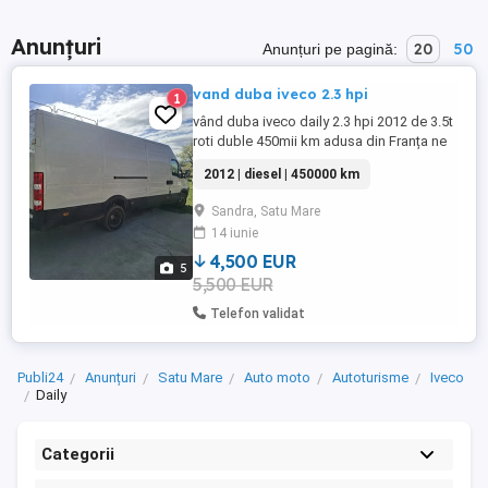
Anunțuri
20
50
Anunțuri pe pagină:
vand duba iveco 2.3 hpi
1
vând duba iveco daily 2.3 hpi 2012 de 3.5t
roti duble 450mii km adusa din Franța ne
rulata in tara 4500 EUR negociabil
2012 | diesel | 450000 km
Sandra, Satu Mare
14 iunie
4,500 EUR
5
5,500 EUR
Telefon validat
Publi24
Anunțuri
Satu Mare
Auto moto
Autoturisme
Iveco
Daily
Categorii