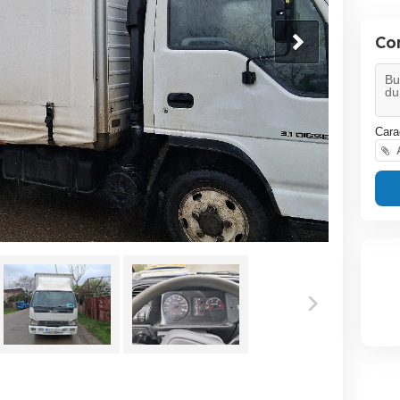
Co
Cara
A