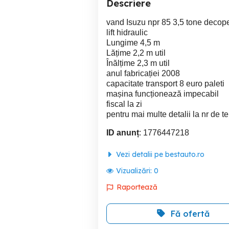
Descriere
vand Isuzu npr 85 3,5 tone decoper
lift hidraulic
Lungime 4,5 m
Lățime 2,2 m util
Înălțime 2,3 m util
anul fabricației 2008
capacitate transport 8 euro paleti
mașina funcționează impecabil
fiscal la zi
pentru mai multe detalii la nr de t
ID anunț
: 1776447218
Vezi detalii pe bestauto.ro
Vizualizări:
0
Raportează
Fă ofertă