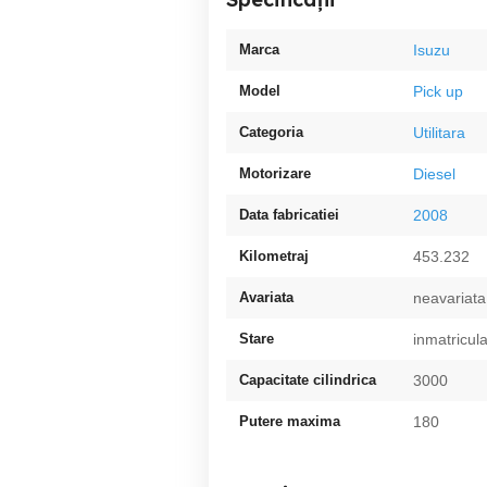
Marca
Isuzu
Model
Pick up
Categoria
Utilitara
Motorizare
Diesel
Data fabricatiei
2008
Kilometraj
453.232
Avariata
neavariata
Stare
inmatricul
Capacitate cilindrica
3000
Putere maxima
180