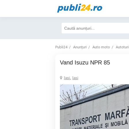
publi
24
.ro
Publi24
Anunțuri
Auto moto
Autotur
Vand Isuzu NPR 85
Iasi
,
Iasi