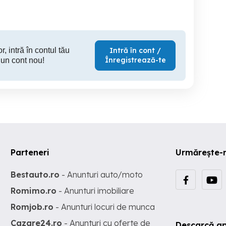
11,699 EUR
4,800 EUR
7,
r, intră în contul tău
Intră în cont /
Înregistrează-te
 un cont nou!
Parteneri
Urmărește-
Bestauto.ro
- Anunturi auto/moto
Romimo.ro
- Anunturi imobiliare
Romjob.ro
- Anunturi locuri de munca
Cazare24.ro
- Anunturi cu oferte de
Descarcă ap