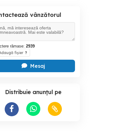
ntactează vânzătorul
ctere rămase:
2939
daugă fișier
?
Mesaj
Distribuie anunțul pe