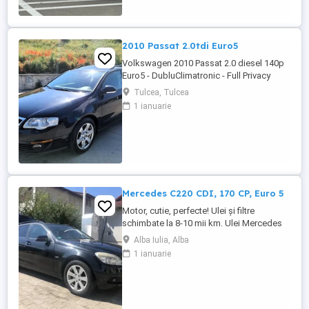
domiciliu, în funcție de distanță
Contactează-ne pentru o ofertă de rate!
Carte ...
2010 Passat 2.0tdi Euro5
Volkswagen 2010 Passat 2.0 diesel 140p
Euro5 - DubluClimatronic - Full Privacy
Glass - Navigatie originala - Pilot automat
Tulcea, Tulcea
ESP - Sistem Start-Stop - Airbaguri
1 ianuarie
frontale - Airbaguri laterale - Parbriz cu
incalzire - Centralizata 2 chei - Proiectoare
ceata - Geamuri electrice - Oglinzile
incalzite - Senzori ...
Mercedes C220 CDI, 170 CP, Euro 5
Motor, cutie, perfecte! Ulei și filtre
schimbate la 8-10 mii km. Ulei Mercedes
15 W - 30. Echipamente si caracteristici
Alba Iulia, Alba
speciale: Sistem de navigație COMAND
1 ianuarie
APS: Sistem de navigație integrat
ultramodern cu ghidare dinamică a rutei.
Transmisie manuala 6 trepte. Climatizare
automată Thermotronic: ...