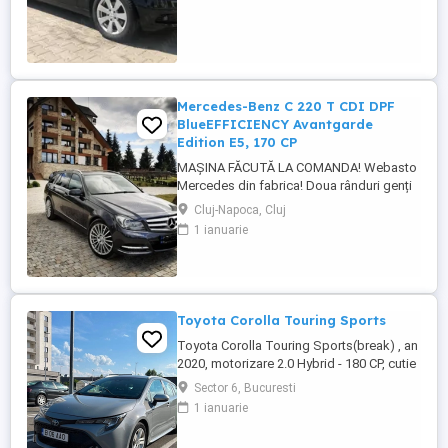
ultramodern cu ghidare dinamică a rutei.
Transmisie manuala 6 trepte. Climatizare
automată Thermotronic: ...
Mercedes-Benz C 220 T CDI DPF
BlueEFFICIENCY Avantgarde
Edition E5, 170 CP
MAȘINA FĂCUTĂ LA COMANDA! Webasto
Mercedes din fabrica! Doua rânduri genți
echipate. Echipament special: Faruri bi-
Cluj-Napoca, Cluj
xenon cu distribuție adaptivă a luminii
1 ianuarie
(Intelligent Light System), sistem de
asistență la conducere: Asistent adaptiv
pentru faza lungă, stingător, covorașe din
velur, rezervor de combustibil: ...
Toyota Corolla Touring Sports
Toyota Corolla Touring Sports(break) , an
2020, motorizare 2.0 Hybrid - 180 CP, cutie
automată, perfectă pentru oraș și drumuri
Sector 6, Bucuresti
lungi, recunoscută pentru fiabilitate și
1 ianuarie
consum redus. *Dotări* Siguranță &
Asistență - Sistem avertizare coliziune -