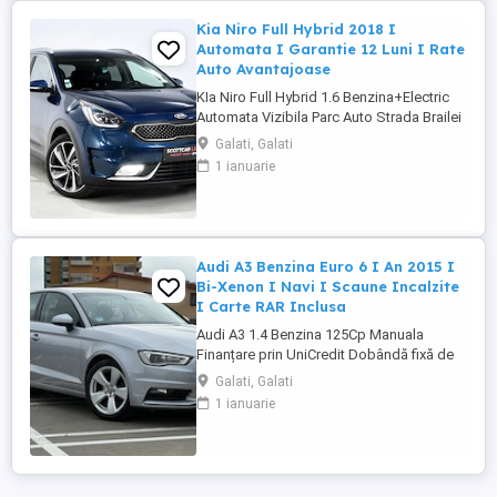
Kia Niro Full Hybrid 2018 I
Automata I Garantie 12 Luni I Rate
Auto Avantajoase
KIa Niro Full Hybrid 1.6 Benzina+Electric
Automata Vizibila Parc Auto Strada Brailei
Nr.306, Galati Finanțare prin UniCredit
Galati, Galati
Dobândă fixă de la 7,9%* Rate fixe pe
1 ianuarie
toată perioada finanțării Aprobare rapidă
Garanție inclusă pentru autoturismele
eligibile Transport la domiciliu, în ...
Audi A3 Benzina Euro 6 I An 2015 I
Bi-Xenon I Navi I Scaune Incalzite
I Carte RAR Inclusa
Audi A3 1.4 Benzina 125Cp Manuala
Finanțare prin UniCredit Dobândă fixă de
la 7,9%* Rate fixe pe toată perioada
Galati, Galati
finanțării Aprobare rapidă Garanție inclusă
1 ianuarie
pentru autoturismele eligibile Transport la
domiciliu, în funcție de distanță
Contactează-ne pentru o ofertă de rate!
Carte ...