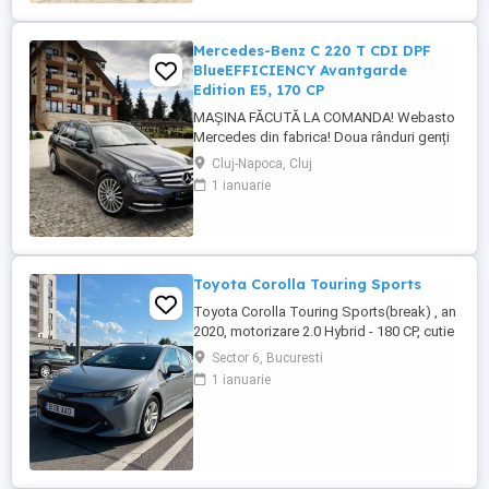
Mercedes-Benz C 220 T CDI DPF
BlueEFFICIENCY Avantgarde
Edition E5, 170 CP
MAȘINA FĂCUTĂ LA COMANDA! Webasto
Mercedes din fabrica! Doua rânduri genți
echipate. Echipament special: Faruri bi-
Cluj-Napoca, Cluj
xenon cu distribuție adaptivă a luminii
1 ianuarie
(Intelligent Light System), sistem de
asistență la conducere: Asistent adaptiv
pentru faza lungă, stingător, covorașe din
velur, rezervor de combustibil: ...
Toyota Corolla Touring Sports
Toyota Corolla Touring Sports(break) , an
2020, motorizare 2.0 Hybrid - 180 CP, cutie
automată, perfectă pentru oraș și drumuri
Sector 6, Bucuresti
lungi, recunoscută pentru fiabilitate și
1 ianuarie
consum redus. *Dotări* Siguranță &
Asistență - Sistem avertizare coliziune -
Lane Assist & Lane Departure Alert - Road
Sign Assist - ...