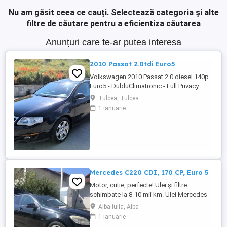
Nu am găsit ceea ce cauți.
Selectează categoria și alte
filtre de căutare pentru a eficientiza căutarea
Anunțuri care te-ar putea interesa
2010 Passat 2.0tdi Euro5
Volkswagen 2010 Passat 2.0 diesel 140p
Euro5 - DubluClimatronic - Full Privacy
Glass - Navigatie originala - Pilot automat
Tulcea, Tulcea
ESP - Sistem Start-Stop - Airbaguri
1 ianuarie
frontale - Airbaguri laterale - Parbriz cu
incalzire - Centralizata 2 chei - Proiectoare
ceata - Geamuri electrice - Oglinzile
incalzite - Senzori ...
Mercedes C220 CDI, 170 CP, Euro 5
Motor, cutie, perfecte! Ulei și filtre
schimbate la 8-10 mii km. Ulei Mercedes
15 W - 30. Echipamente si caracteristici
Alba Iulia, Alba
speciale: Sistem de navigație COMAND
1 ianuarie
APS: Sistem de navigație integrat