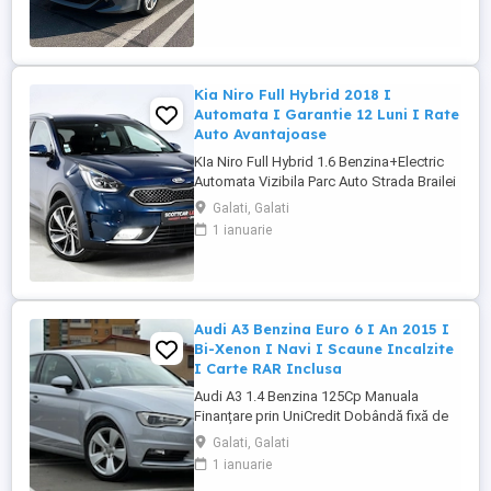
Lane Assist & Lane Departure Alert - Road
Sign Assist - ...
Kia Niro Full Hybrid 2018 I
Automata I Garantie 12 Luni I Rate
Auto Avantajoase
KIa Niro Full Hybrid 1.6 Benzina+Electric
Automata Vizibila Parc Auto Strada Brailei
Nr.306, Galati Finanțare prin UniCredit
Galati, Galati
Dobândă fixă de la 7,9%* Rate fixe pe
1 ianuarie
toată perioada finanțării Aprobare rapidă
Garanție inclusă pentru autoturismele
eligibile Transport la domiciliu, în ...
Audi A3 Benzina Euro 6 I An 2015 I
Bi-Xenon I Navi I Scaune Incalzite
I Carte RAR Inclusa
Audi A3 1.4 Benzina 125Cp Manuala
Finanțare prin UniCredit Dobândă fixă de
la 7,9%* Rate fixe pe toată perioada
Galati, Galati
finanțării Aprobare rapidă Garanție inclusă
1 ianuarie
pentru autoturismele eligibile Transport la