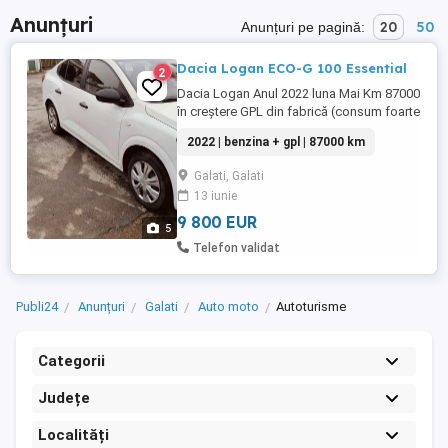
Anunțuri
20
50
Anunțuri pe pagină:
Dacia Logan ECO-G 100 Essential
2
Dacia Logan Anul 2022 luna Mai Km 87000
în creștere GPL din fabrică (consum foarte
mic ) Primul proprietar. Mai multe detalii la
2022 | benzina + gpl | 87000 km
telefon.
Galati, Galati
13 iunie
9 800 EUR
5
Telefon validat
Publi24
Anunțuri
Galati
Auto moto
Autoturisme
Categorii
Județe
Localități