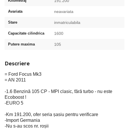
Kilometraj
191.200
Avariata
neavariata
Stare
inmatriculabila
Capacitate cilindrica
1600
Putere maxima
105
Descriere
= Ford Focus Mk3
= AN 2011
-1.6 Benzină 105 CP - MPI clasic, fără turbo - nu este
Ecoboost !
-EURO 5
-Km 191.200, ofer seria șasiu pentru verificare
-Import Germania
-Nu s-au scos nr. roșii