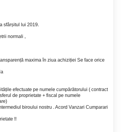
 sfârșitul lui 2019.
rii normali ,
transparență maxima în ziua achiziției Se face orice
la
tățile efectuate pe numele cumpărătorului ( contract
ferul de proprietate + fiscal pe numele
are)
ntermediul biroului nostru . Acord Vanzari Cumparari
ietate !!