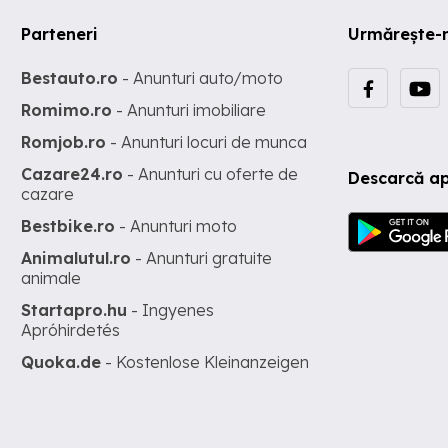
Parteneri
Urmărește-
Bestauto.ro
- Anunturi auto/moto
Romimo.ro
- Anunturi imobiliare
Romjob.ro
- Anunturi locuri de munca
Cazare24.ro
- Anunturi cu oferte de
Descarcă ap
cazare
Bestbike.ro
- Anunturi moto
Animalutul.ro
- Anunturi gratuite
animale
Startapro.hu
- Ingyenes
Apróhirdetés
Quoka.de
- Kostenlose Kleinanzeigen