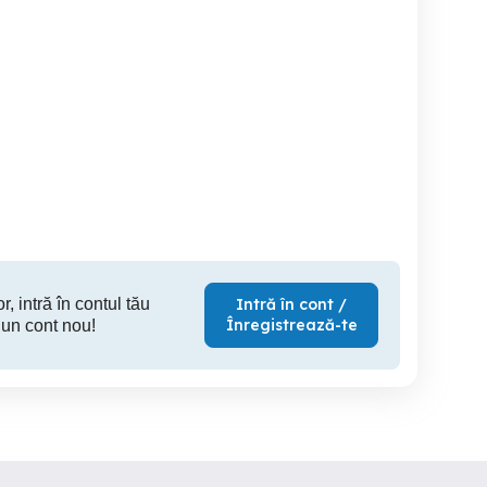
w bora azd 2001 105cai
Vw passat 1.9 diesel
De vâ
Roman
Roman
1,000 EUR
1,200 EUR
3,
r, intră în contul tău
Intră în cont /
Înregistrează-te
 un cont nou!