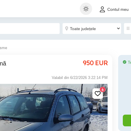
Contul meu
isme
950
EUR
T
ină
Valabil din 6/22/2026 3:22:14 PM
6