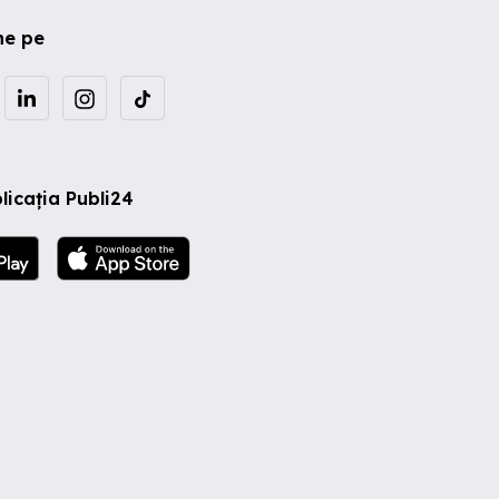
ne pe
licația Publi24