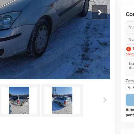
Co
T
oblig
Cara
A
Auto
pent