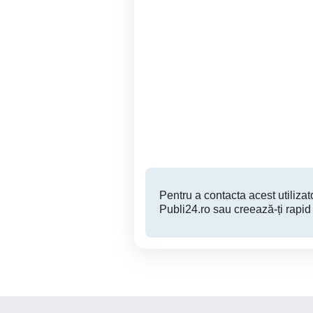
Mercedes Benz 2.0 diesel 6
v
trepte
Roman
1,490 EUR
Pentru a contacta acest utilizato
Publi24.ro sau creează-ți rapid