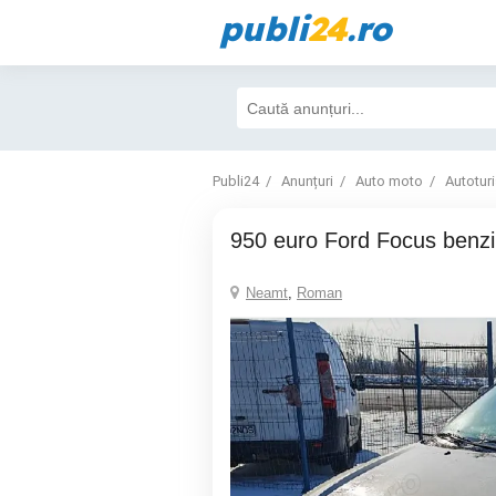
publi
24
.ro
Publi24
Anunțuri
Auto moto
Autotur
950 euro Ford Focus benz
Neamt
,
Roman