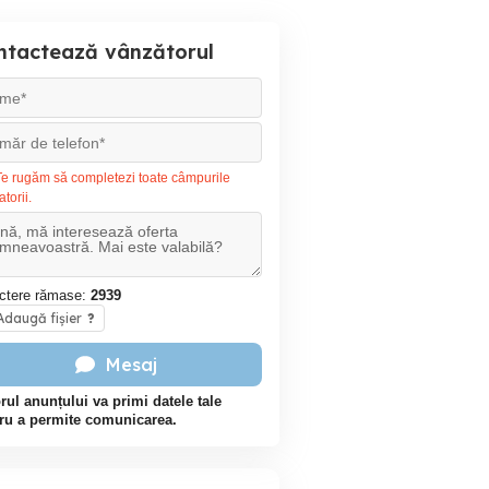
ntactează vânzătorul
e rugăm să completezi toate câmpurile
atorii.
ctere rămase:
2939
daugă fișier
?
Mesaj
rul anunțului va primi datele tale
ru a permite comunicarea.