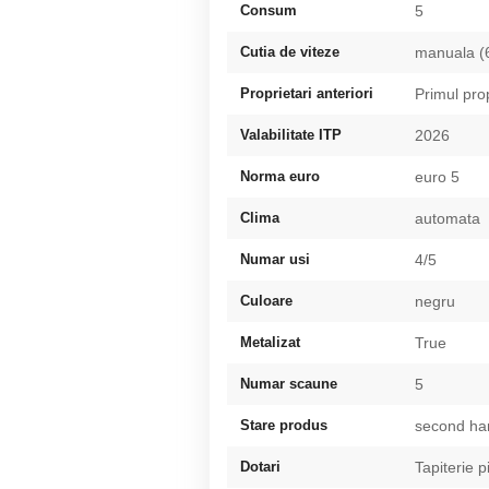
Consum
5
Cutia de viteze
manuala (
Proprietari anteriori
Primul pro
Valabilitate ITP
2026
Norma euro
euro 5
Clima
automata
Numar usi
4/5
Culoare
negru
Metalizat
True
Numar scaune
5
Stare produs
second ha
Dotari
Tapiterie p