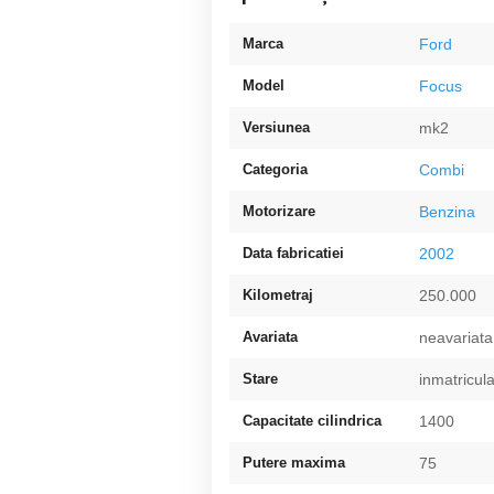
Marca
Ford
Model
Focus
Versiunea
mk2
Categoria
Combi
Motorizare
Benzina
Data fabricatiei
2002
Kilometraj
250.000
Avariata
neavariata
Stare
inmatricul
Capacitate cilindrica
1400
Putere maxima
75