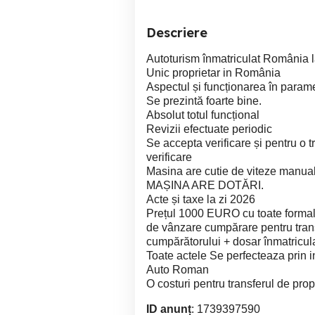
Descriere
Autoturism înmatriculat România la
Unic proprietar in România
Aspectul și funcționarea în paramet
Se prezintă foarte bine.
Absolut totul funcțional
Revizii efectuate periodic
Se accepta verificare și pentru o 
verificare
Masina are cutie de viteze manua
MAȘINA ARE DOTĂRI.
Acte și taxe la zi 2026
Prețul 1000 EURO cu toate formali
de vânzare cumpărare pentru trans
cumpărătorului + dosar înmatricul
Toate actele Se perfecteaza prin i
Auto Roman
O costuri pentru transferul de propr
ID anunț
: 1739397590