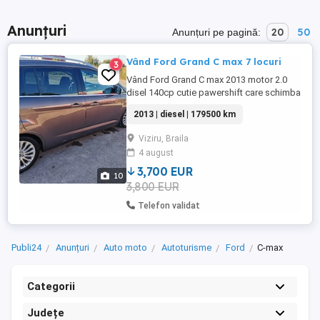
Anunțuri
20
50
Anunțuri pe pagină:
Vând Ford Grand C max 7 locuri
3
Vând Ford Grand C max 2013 motor 2.0
disel 140cp cutie pawershift care schimba
fără probleme - smucituri. Ca opțiuni
2013 | diesel | 179500 km
amintesc mai importante parbriz
defrigerat, pornire la buton, senzori de
Viziru, Braila
lumina și de ploaie, Senzor unghii mort,
4 august
portbagaj electric, 7 locuri, km reali în
creștere, etc. Are baterie nou ...
3,700 EUR
10
3,800 EUR
Telefon validat
Publi24
Anunțuri
Auto moto
Autoturisme
Ford
C-max
Categorii
Județe