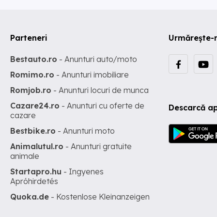
Parteneri
Urmărește-
Bestauto.ro
- Anunturi auto/moto
Romimo.ro
- Anunturi imobiliare
Romjob.ro
- Anunturi locuri de munca
Cazare24.ro
- Anunturi cu oferte de
Descarcă ap
cazare
Bestbike.ro
- Anunturi moto
Animalutul.ro
- Anunturi gratuite
animale
Startapro.hu
- Ingyenes
Apróhirdetés
Quoka.de
- Kostenlose Kleinanzeigen