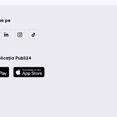
ne pe
licația Publi24