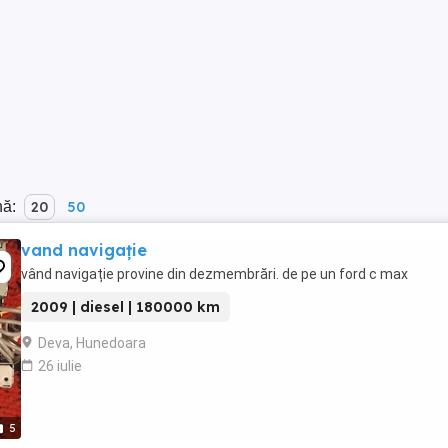
nă:
20
50
vand navigație
vând navigație provine din dezmembrări. de pe un ford c max
2009 | diesel | 180000 km
Deva, Hunedoara
26 iulie
5