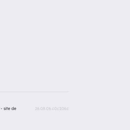
 -
site de
26.08.06.c0c206c