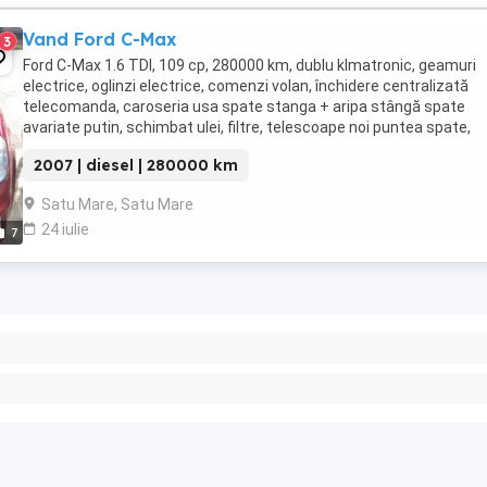
Vand Ford C-Max
3
Ford C-Max 1.6 TDI, 109 cp, 280000 km, dublu klmatronic, geamuri
electrice, oglinzi electrice, comenzi volan, închidere centralizată
telecomanda, caroseria usa spate stanga + aripa stângă spate
avariate putin, schimbat ulei, filtre, telescoape noi puntea spate,
cauciucuri noi iarnă, stare bună de fu ...
2007 | diesel | 280000 km
Satu Mare, Satu Mare
24 iulie
7