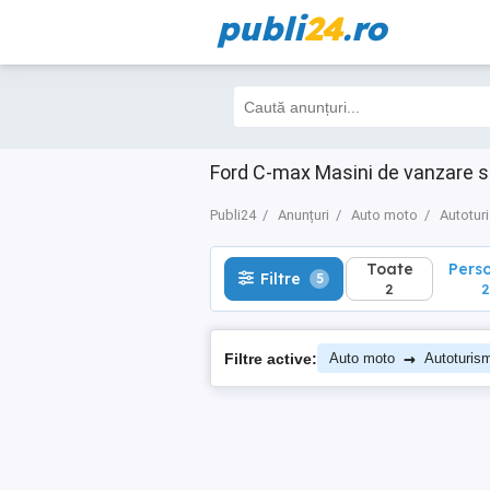
publi
24
.ro
Toate
Perso
Filtre
5
2
2
Ford C-max Masini de vanzare s
Publi24
Anunțuri
Auto moto
Autotur
Toate
Pers
Filtre
5
2
2
→
Filtre active:
Auto moto
Autoturis