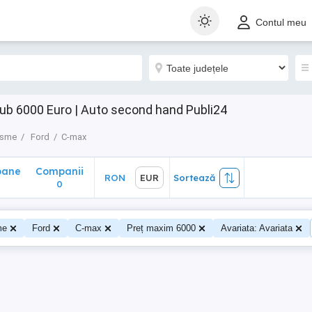
ane
Companii
RON
EUR
Sortează
Contul meu
0
ub 6000 Euro | Auto second hand Publi24
isme
Ford
C-max
oane
Companii
RON
EUR
Sortează
0
me
Ford
C-max
Preț maxim 6000
Avariata: Avariata