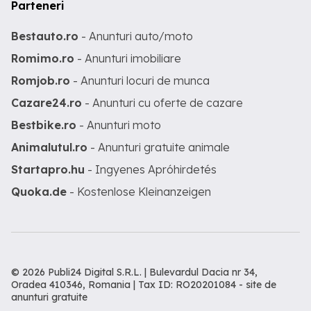
Parteneri
Bestauto.ro
- Anunturi auto/moto
Romimo.ro
- Anunturi imobiliare
Romjob.ro
- Anunturi locuri de munca
Cazare24.ro
- Anunturi cu oferte de cazare
Bestbike.ro
- Anunturi moto
Animalutul.ro
- Anunturi gratuite animale
Startapro.hu
- Ingyenes Apróhirdetés
Quoka.de
- Kostenlose Kleinanzeigen
© 2026 Publi24 Digital S.R.L. | Bulevardul Dacia nr 34,
Oradea 410346, Romania | Tax ID: RO20201084 -
site de
anunturi gratuite