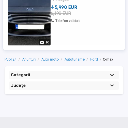
18.03.2024 la 266764km în service
autorizat ...
5,990 EUR
6,190 EUR
Telefon validat
10
Publi24
Anunțuri
Auto moto
Autoturisme
Ford
C-max
Categorii
Județe