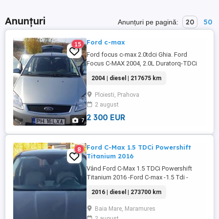
Anunțuri
20
50
Anunțuri pe pagină:
Ford c-max
15
Ford focus c-max 2.0tdci Ghia. Ford
Focus C-MAX 2004, 2.0L Duratorq-TDCi
(136PS) - DW10, Machine Silver (Metallic)
2004 | diesel | 217675 km
Transmisie manuala cu 6 viteze-MMT6
ABS, computer de bord , geamuri electrice
Ploiesti, Prahova
fata/spate, dublu climatronic, senzori
2 august
ploaie, tempomat, comenzi pe volan, pilot
automat,senzori parcare spate, ...
2 300 EUR
7
Ford C-Max 1.5 TDCi Powershift
8
Titanium 2016
Vând Ford C-Max 1.5 TDCi Powershift
Titanium 2016 -Ford C-max -1.5 Tdi -
Automat 6+1 viteze -120 cai -Euro 6 -An
2016 | diesel | 273700 km
fabricație 2016 -Fara Ad-blue -Km:273700
in creștere se circulă zilnic cu mașina -Pret
Baia Mare, Maramures
6090 euro negociabil - Revizie efectuată în
2 august