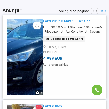
Anunțuri
20
50
Anunțuri pe pagină:
Ford 2019 C-Max 1.0 Benzina
Ford 2019 C-Max 1.0 benzina 101cp Euro6
- Pilot automat - Aer Conditionat - Scaune
incalzite - Centralizata 2 chei - Sistem
2019 | benzina | 169183 km
Start-Stop - Geamuri electrice - Oglinzile
electrice - Full Privacy Glass - Computer de
Tulcea, Tulcea
bord - Proiectoare de ceata - Parbrizul cu
ieri 16:18
incalzire - 5 scaune individuale - Portbagaj
foarte ...
4 999 EUR
Telefon validat
9
Ford c-max
15