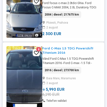
Ford focus c-max 2.0tdci Ghia. Ford
Focus C-MAX 2004, 2.0L Duratorq-TDCi
(136PS) - DW10, Machine Silver (Metallic)
2004 | diesel | 217675 km
Transmisie manuala cu 6 viteze-MMT6
ABS, computer de bord , geamuri electrice
Ploiesti, Prahova
fata/spate, dublu climatronic, senzori
2 august
ploaie, tempomat, comenzi pe volan, pilot
automat,senzori parcare spate, ...
2 300 EUR
7
Ford C-Max 1.5 TDCi Powershift
8
Titanium 2016
Vând Ford C-Max 1.5 TDCi Powershift
Titanium 2016 -Ford C-max -1.5 Tdi -
Automat 6+1 viteze -120 cai -Euro 6 -An
2016 | diesel | 273700 km
fabricație 2016 -Fara Ad-blue -Km:273700
in creștere se circulă zilnic cu mașina -Pret
Baia Mare, Maramures
6090 euro negociabil - Revizie efectuată în
2 august
18.03.2024 la 266764km în service
autorizat ...
5,990 EUR
6,190 EUR
Telefon validat