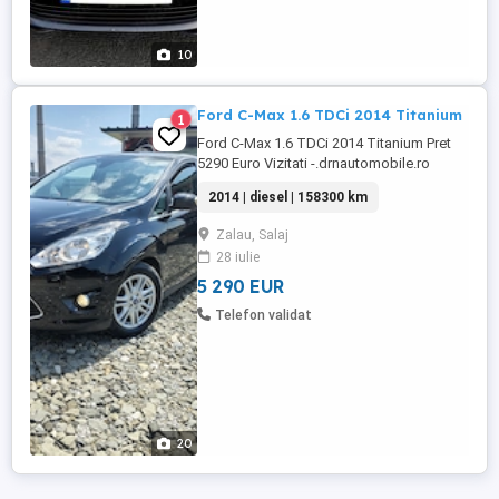
10
Ford C-Max 1.6 TDCi 2014 Titanium
1
Ford C-Max 1.6 TDCi 2014 Titanium Pret
5290 Euro Vizitati -.drnautomobile.ro
search La orice autoturism achizitionat din
2014 | diesel | 158300 km
parcul nostru, beneficiati de * Transport
gratuit in toata tara si numere rosii din
Zalau, Salaj
partea noastra * Numere provizorii *
28 iulie
GARANTIE 1 An de zile inclusa in pret *
Posibilitate de finantare ...
5 290 EUR
Telefon validat
20