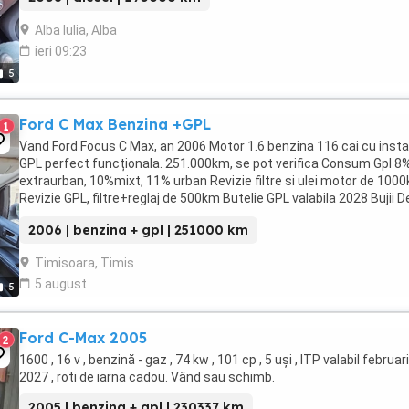
Alba Iulia, Alba
ieri 09:23
5
Ford C Max Benzina +GPL
1
Vand Ford Focus C Max, an 2006 Motor 1.6 benzina 116 cai cu insta
GPL perfect funcționala. 251.000km, se pot verifica Consum Gpl 8
extraurban, 10%mixt, 11% urban Revizie filtre si ulei motor de 100
Revizie GPL, filtre+reglaj de 500km Butelie GPL valabila 2028 Bujii 
noi Telescoape fata ...
2006 | benzina + gpl | 251000 km
Timisoara, Timis
5 august
5
Ford C-Max 2005
2
1600 , 16 v , benzină - gaz , 74 kw , 101 cp , 5 uși , ITP valabil februar
2027 , roti de iarna cadou. Vând sau schimb.
2005 | benzina + gpl | 230337 km