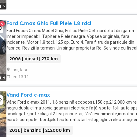
5
Ford C.max Ghia Full Piele 1.8 tdci
5
Ford Focus C.max Model Ghia, Full cu Piele Cel mai dotat din gama.
Interior impecabil. Tapiterie Piele neagra. Vopsea originala, fara
incidente. Motor 1.8 tdci, 125 cp, Euro 4. Fara filtru de particule din
fabrica. Revizii la termen. Un singur proprietar Ro. Se vinde cu fiscal
Dotari: Piele Computer ...
2006 | diesel | 270 km
Iasi, Iasi
ieri 13:11
9
Vând Ford c-max
Vând Ford c-max 2011, 1,6 benzină ecoboost,150 cp,212.000 km rea
negru,dublu climatronic,geamuri electrice față-spate, folii auto sp
omologate,jante aliaj,al 2-lea proprietar, fără evenimente,înmatricu
euro 5,computer bord,pilot automat,start-stop,oglinzi electrice,se
spate,senzori lumini,senzori ...
2011 | benzina | 212000 km