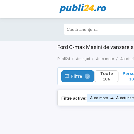
publi
24
.ro
Toate
Perso
Filtre
5
106
104
Ford C-max Masini de vanzare s
Publi24
Anunțuri
Auto moto
Autotur
Toate
Pers
Filtre
5
106
1
→
Filtre active:
Auto moto
Autoturis