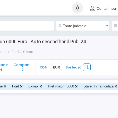
ane
Companii
RON
EUR
Sortează
Contul meu
2
ub 6000 Euro | Auto second hand Publi24
isme
Ford
C-max
oane
Companii
RON
EUR
Sortează
04
2
me
Ford
C-max
Preț maxim 6000
Stare: Inmatriculata