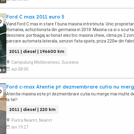
10
Ford C max 2011 euro 5
Vand Ford C max in stare f buna masina intretinuta. Unic proprietar
Romania, achizitionata din germania in 2018. Masina ca si o scurta
descriere: portbagaj actionat electric masina cheie, clima pe 2 zon
parcare automata laterala, senzori fata spate, priza 220w din fabri
start stop, cauciucuri ...
2011 | diesel | 196600 km
Campulung Moldovenesc, Suceava
azi 08:00
8
Ford c-max Atentie pt dezmembrare cutia nu merg
Atentie masina este pt dezmembrare cutia nu merge mai multe det
la tel !
2011 | diesel | 220 km
Piatra Neamt, Neamt
ieri 19:27