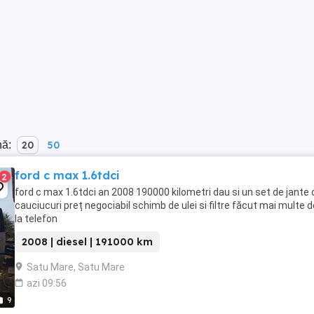
nă:
20
50
ford c max 1.6tdci
2
ford c max 1.6tdci an 2008 190000 kilometri dau si un set de jante 
cauciucuri preț negociabil schimb de ulei si filtre făcut mai multe de
la telefon
2008 | diesel | 191000 km
Satu Mare, Satu Mare
azi 09:56
9