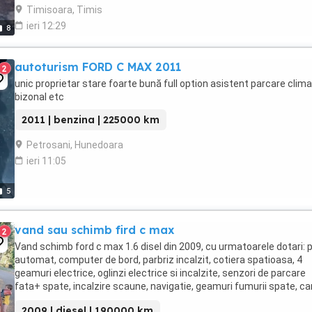
Timisoara, Timis
ieri 12:29
8
autoturism FORD C MAX 2011
2
unic proprietar stare foarte bună full option asistent parcare clima
bizonal etc
2011 | benzina | 225000 km
Petrosani, Hunedoara
ieri 11:05
5
vand sau schimb fird c max
2
Vand schimb ford c max 1.6 disel din 2009, cu urmatoarele dotari: p
automat, computer de bord, parbriz incalzit, cotiera spatioasa, 4
geamuri electrice, oglinzi electrice si incalzite, senzori de parcare
fata+ spate, incalzire scaune, navigatie, geamuri fumurii spate, car
de remorcare, bare porbagaj, ...
2009 | diesel | 190000 km