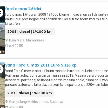
ford c max 1.6tdci
ford c max 1.6tdci an 2008 191000 kilometri dau si un set de jante 
cauciucuri preț negociabil schimb de ulei si filtre făcut mai multe de
la telefon
2008 | diesel | 191000 km
Baia Mare, Maramures
azi 09:55
9
Vand Ford C max 2011 Euro 5 116 cp
Vand Ford C max in stare f buna masina intretinuta. Unic proprietar
Romania, achizitionata din germania in 2018. Masina ca si o scurta
descriere: portbagaj actionat electric masina cheie, clima pe 2 zon
parcare automata laterala, senzori fata spate, priza 220w din fabri
start stop, cauciucuri ...
2011 | diesel | 196600 km
Campulung Moldovenesc, Suceava
azi 08:00