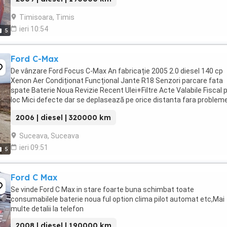
Timisoara, Timis
ieri 10:54
5
Ford C-Max
De vânzare Ford Focus C-Max An fabricație 2005 2.0 diesel 140 cp
Xenon Aer Condiționat Funcțional Jante R18 Senzori parcare fata
spate Baterie Noua Revizie Recent Ulei+Filtre Acte Valabile Fiscal 
loc Mici defecte dar se deplasează pe orice distanta fara problem
Telefon Whatsapp ...
2006 | diesel | 320000 km
Suceava, Suceava
ieri 09:51
5
Ford C Max
Se vinde Ford C Max in stare foarte buna schimbat toate
consumabilele baterie noua ful option clima pilot automat etc,Mai
multe detalii la telefon
2008 | diesel | 190000 km