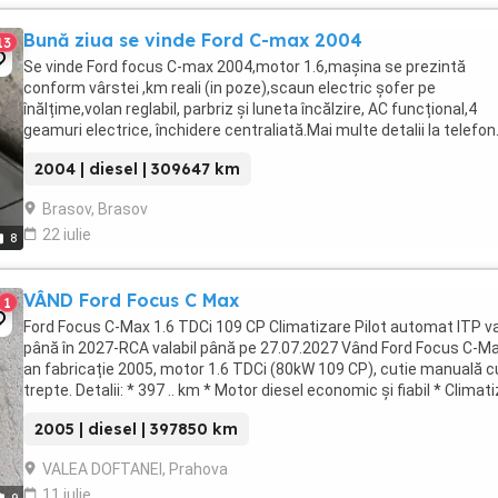
Bună ziua se vinde Ford C-max 2004
13
Se vinde Ford focus C-max 2004,motor 1.6,mașina se prezintă
conform vârstei ,km reali (in poze),scaun electric șofer pe
înălțime,volan reglabil, parbriz și luneta încălzire, AC funcțional,4
geamuri electrice, închidere centraliată.Mai multe detalii la telefon
PRIMUL VENIT PRIMUL SERVIT LA FAȚA LOCULUI ...
2004 | diesel | 309647 km
Brasov, Brasov
22 iulie
8
VÂND Ford Focus C Max
1
Ford Focus C-Max 1.6 TDCi 109 CP Climatizare Pilot automat ITP va
până în 2027-RCA valabil până pe 27.07.2027 Vând Ford Focus C-Ma
an fabricație 2005, motor 1.6 TDCi (80kW 109 CP), cutie manuală c
trepte. Detalii: * 397 .. km * Motor diesel economic și fiabil * Climat
* Pilot ...
2005 | diesel | 397850 km
VALEA DOFTANEI, Prahova
11 iulie