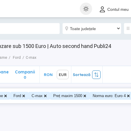
ane
Companii
RON
EUR
Sortează
Contul meu
0
nzare sub 1500 Euro | Auto second hand Publi24
isme
Ford
C-max
oane
Companii
RON
EUR
Sortează
0
me
Ford
C-max
Preț maxim 1500
Norma euro: Euro 4