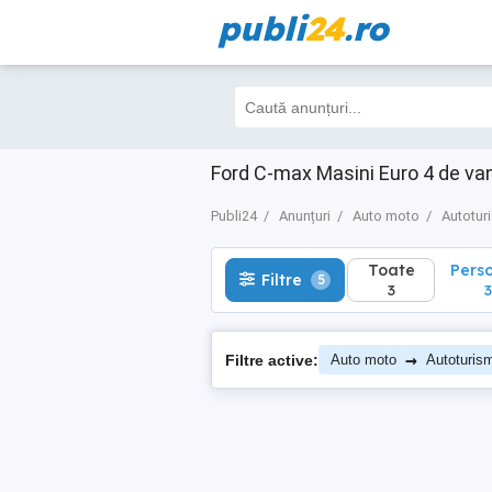
publi
24
.ro
Toate
Perso
Filtre
5
3
3
Ford C-max Masini Euro 4 de va
Publi24
Anunțuri
Auto moto
Autotur
Toate
Pers
Filtre
5
3
3
→
Filtre active:
Auto moto
Autoturis