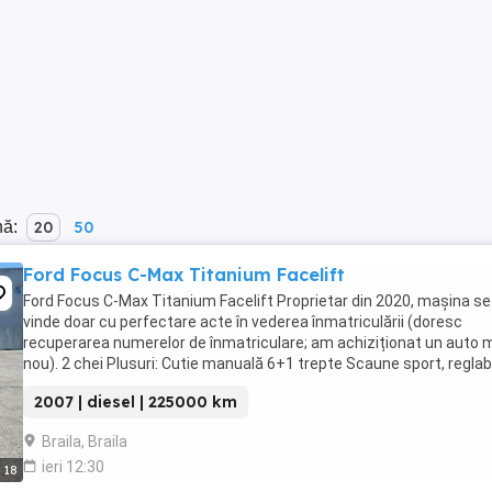
nă:
20
50
Ford Focus C-Max Titanium Facelift
Ford Focus C-Max Titanium Facelift Proprietar din 2020, mașina se
vinde doar cu perfectare acte în vederea înmatriculării (doresc
recuperarea numerelor de înmatriculare; am achiziționat un auto 
nou). 2 chei Plusuri: Cutie manuală 6+1 trepte Scaune sport, reglabi
semi piele; scaune spate individuale, ...
2007 | diesel | 225000 km
Braila, Braila
ieri 12:30
18