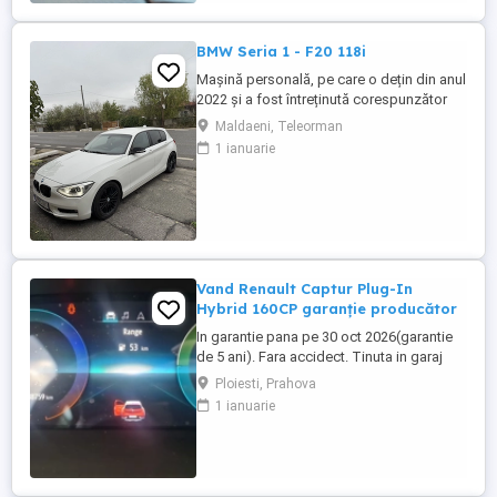
încălzit,scaune încălzite,4 geamuri
electrice, oglinzi electrice ,rabatabile ...
BMW Seria 1 - F20 118i
Mașină personală, pe care o dețin din anul
2022 și a fost întreținută corespunzător
(revizia la 8000-9000 km). Distribuție,
Maldaeni, Teleorman
ambreiaj și suspensie (telescoape,
1 ianuarie
brațe+bucși)- au fost înlocuite cu un an în
urmă. Două seturi de jante din aliaj
(ambele de culoare neagră).
Vand Renault Captur Plug-In
Hybrid 160CP garanție producător
In garantie pana pe 30 oct 2026(garantie
de 5 ani). Fara accidect. Tinuta in garaj
(arata ca noua, nu are zgarieturi). Folosita
Ploiesti, Prahova
doar la naveta(30km zilnic). Nu are urme
1 ianuarie
de uzura, placutele si discurile nu sunt
deloc uzate datarita sistemului de franare
regenerativa. Masina are foarte multe
dotari suplimentare ...