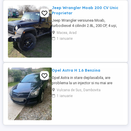
Jeep Wrangler Moab 200 CV Unic
Proprietar
Jeep Wrangler versiunea Moab,
turbodiesel 4 cilindri 2.8L, 200 CP, 4 uși,
transmisie automată 5 trepte, interior din
Macea, Arad
piele neagră, se remarcă prin capota
1 ianuarie
ridicată, hardtop în culoarea caroseriei,
geamuri fumurii, trepte laterale tubulare și
arcade roți negre, anvelope All-Terrain,
suspensie ridicată ...
Opel Astra H 1.6 Benzina
Opel Astra in stare deplasabila, are
problema la un injector si nu mai are
putere dar se poate deplasa, pretul este
Vulcana de Sus, Dambovita
negociabil la fata locului, masina are si
1 ianuarie
instalație Gpl omologată.