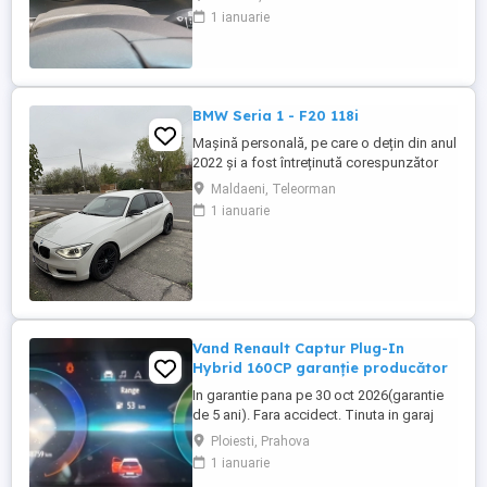
ieșit din garanție, revizie efectuată la
1 ianuarie
30000 de km ,schimb ulei și filtre.Climă
automată,volan îmbrăcat în piele și
încălzit,scaune încălzite,4 geamuri
electrice, oglinzi electrice ,rabatabile ...
BMW Seria 1 - F20 118i
Mașină personală, pe care o dețin din anul
2022 și a fost întreținută corespunzător
(revizia la 8000-9000 km). Distribuție,
Maldaeni, Teleorman
ambreiaj și suspensie (telescoape,
1 ianuarie
brațe+bucși)- au fost înlocuite cu un an în
urmă. Două seturi de jante din aliaj
(ambele de culoare neagră).
Vand Renault Captur Plug-In
Hybrid 160CP garanție producător
In garantie pana pe 30 oct 2026(garantie
de 5 ani). Fara accidect. Tinuta in garaj
(arata ca noua, nu are zgarieturi). Folosita
Ploiesti, Prahova
doar la naveta(30km zilnic). Nu are urme
1 ianuarie
de uzura, placutele si discurile nu sunt