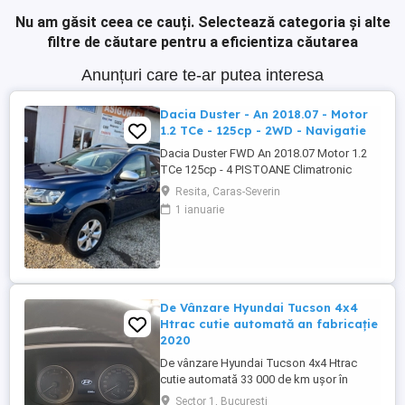
Nu am găsit ceea ce cauți.
Selectează categoria și alte
filtre de căutare pentru a eficientiza căutarea
Anunțuri care te-ar putea interesa
Dacia Duster - An 2018.07 - Motor
1.2 TCe - 125cp - 2WD - Navigatie
Dacia Duster FWD An 2018.07 Motor 1.2
TCe 125cp - 4 PISTOANE Climatronic
Navigație Camera marșarier Geamuri și
Resita, Caras-Severin
oglinzi electrice Senzori Ploaie Lumină
1 ianuarie
Parcare Cauciucuri vară iarna Jante aliaj
16' Revizie efectuată ( Ulei filtre
distributie) Stare tehnică și optică foarte
buna
De Vânzare Hyundai Tucson 4x4
Htrac cutie automată an fabricație
2020
De vânzare Hyundai Tucson 4x4 Htrac
cutie automată 33 000 de km ușor în
creștere an fabricație 2020 ,anul trecut a
Sector 1, Bucuresti