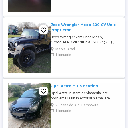
deloc uzate datarita sistemului de franare
regenerativa. Masina are foarte multe
dotari suplimentare ...
Jeep Wrangler Moab 200 CV Unic
Proprietar
Jeep Wrangler versiunea Moab,
turbodiesel 4 cilindri 2.8L, 200 CP, 4 uși,
transmisie automată 5 trepte, interior din
Macea, Arad
piele neagră, se remarcă prin capota
1 ianuarie
ridicată, hardtop în culoarea caroseriei,
geamuri fumurii, trepte laterale tubulare și
arcade roți negre, anvelope All-Terrain,
suspensie ridicată ...
Opel Astra H 1.6 Benzina
Opel Astra in stare deplasabila, are
problema la un injector si nu mai are
putere dar se poate deplasa, pretul este
Vulcana de Sus, Dambovita
negociabil la fata locului, masina are si
1 ianuarie
instalație Gpl omologată.