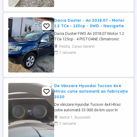
Dacia Duster - An 2018.07 - Motor
1.2 TCe - 125cp - 2WD - Navigatie
Dacia Duster FWD An 2018.07 Motor 1.2
TCe 125cp - 4 PISTOANE Climatronic
Navigație Camera marșarier Geamuri și
Resita, Caras-Severin
oglinzi electrice Senzori Ploaie Lumină
1 ianuarie
Parcare Cauciucuri vară iarna Jante aliaj
16' Revizie efectuată ( Ulei filtre
distributie) Stare tehnică și optică foarte
buna
De Vânzare Hyundai Tucson 4x4
Htrac cutie automată an fabricație
2020
De vânzare Hyundai Tucson 4x4 Htrac
cutie automată 33 000 de km ușor în
creștere an fabricație 2020 ,anul trecut a
Sector 1, Bucuresti
ieșit din garanție, revizie efectuată la
1 ianuarie
30000 de km ,schimb ulei și filtre.Climă
automată,volan îmbrăcat în piele și