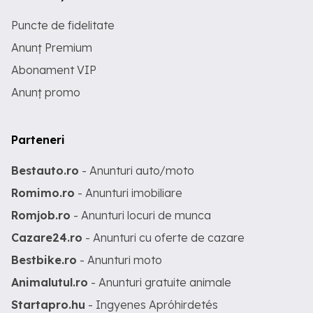
Puncte de fidelitate
Anunț Premium
Abonament VIP
Anunț promo
Parteneri
Bestauto.ro
- Anunturi auto/moto
Romimo.ro
- Anunturi imobiliare
Romjob.ro
- Anunturi locuri de munca
Cazare24.ro
- Anunturi cu oferte de cazare
Bestbike.ro
- Anunturi moto
Animalutul.ro
- Anunturi gratuite animale
Startapro.hu
- Ingyenes Apróhirdetés