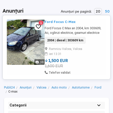
Anunțuri
20
50
Anunțuri pe pagină:
Ford Focus C-Max
1
Ford Focus C Max an 2004, km 303609,
Ac, oglinzi electrice, geamuri electrice
fata, cauciucuri vara iarna.
2004 | diesel | 303609 km
Ramnicu Valcea, Valcea
ieri 13:31
1,500 EUR
10
1,600 EUR
Telefon validat
Publi24
Anunțuri
Valcea
Auto moto
Autoturisme
Ford
C-max
Categorii