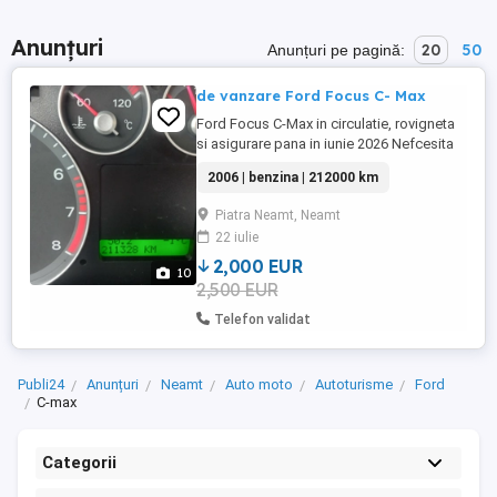
Anunțuri
20
50
Anunțuri pe pagină:
de vanzare Ford Focus C- Max
Ford Focus C-Max in circulatie, rovigneta
si asigurare pana in iunie 2026 Nefcesita
usoare reparatii
2006 | benzina | 212000 km
Piatra Neamt, Neamt
22 iulie
2,000 EUR
10
2,500 EUR
Telefon validat
Publi24
Anunțuri
Neamt
Auto moto
Autoturisme
Ford
C-max
Categorii