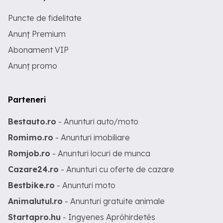
Puncte de fidelitate
Anunț Premium
Abonament VIP
Anunț promo
Parteneri
Bestauto.ro
- Anunturi auto/moto
Romimo.ro
- Anunturi imobiliare
Romjob.ro
- Anunturi locuri de munca
Cazare24.ro
- Anunturi cu oferte de cazare
Bestbike.ro
- Anunturi moto
Animalutul.ro
- Anunturi gratuite animale
Startapro.hu
- Ingyenes Apróhirdetés